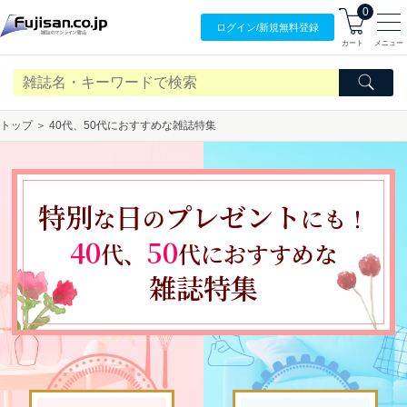
0
ログイン/
新規無料
登録
カート
メニュー
トップ ＞ 40代、50代におすすめな雑誌特集
特別
日
プレゼント
な
の
にも！
40
50
代、
代におすすめな
雑誌特集