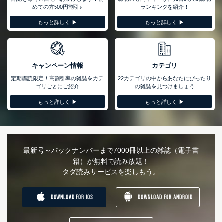
めての方500円割引♪
ランキングを紹介！
もっと詳しく ▶︎
もっと詳しく ▶︎
キャンペーン情報
カテゴリ
定期購読限定！高割引率の雑誌をカテ
22カテゴリの中からあなたにぴったり
ゴリごとにご紹介
の雑誌を見つけましょう
もっと詳しく ▶︎
もっと詳しく ▶︎
最新号～バックナンバーまで7000冊以上の雑誌（電子書
籍）が無料で読み放題！
タダ読みサービスを楽しもう。
DOWNLOAD FOR IOS
DOWNLOAD FOR ANDROID