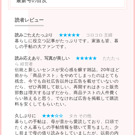
最新号の目次
読者レビュー
読みごたえたっぷり
★★★★★
コロコロ 主婦
暮らしに役立つ記事がたっぷりです。家族も皆、暮
しの手帖の大ファンです。
読み応えあり、写真が美しい
★★★★★
たたたっ
ら 経営者
伝統と新しいセンスが安心感を醸す雑誌。20年ほど
前から「商品テスト」をやめてしまったのはとても
残念。今でも自社広告以外は広告を載せていないの
だら、ぜひ再開して欲しい。再開すれはきっと販売
部数は増大するはずだから、商品テストの人件費く
らい賄えると思う。でなければ広告を掲載して購読
料を安くしてもらいたい。
久しぶりに
★★★☆☆
タカ その他
暮らしの手帖は、母が昔から愛読しており、口頭で
たくさん暮らしの手帖情報を聴いて育ちました。少
し前まで母の借り読みをしていましたが、以前の内