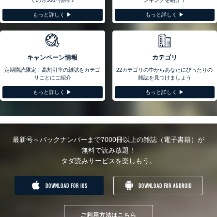
もっと詳しく ▶︎
もっと詳しく ▶︎
キャンペーン情報
カテゴリ
定期購読限定！高割引率の雑誌をカテゴ
22カテゴリの中からあなたにぴったりの
リごとにご紹介
雑誌を見つけましょう
もっと詳しく ▶︎
もっと詳しく ▶︎
最新号～バックナンバーまで7000冊以上の雑誌（電子書籍）が
無料で読み放題！
タダ読みサービスを楽しもう。
DOWNLOAD FOR IOS
DOWNLOAD FOR ANDROID
ご利用方法はこちら