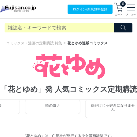
0
ログイン/
新規無料
登録
カート
メニュー
コミックス・漫画の定期購読 特集
花とゆめ連載コミックス
「花とゆめ」発 人気コミックス定期購読
暁のヨナ
顔だけじゃ好きになりませ
ん
『花とゆめ』は、白泉社が発行する少女漫画雑誌です。