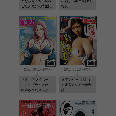
クな視点で迫る読み
の新しい実用実務情
ごたえ充分の特集記
報誌
事。
2026-08-10 発売号
2026-08-10 発売号
『週刊プレイボー
青年男性を元気にす
イ』のグラビアから
る定番メジャー週刊
厳選された傑作グラ
誌
ビアを一冊に収録し
たグラビア増刊号！