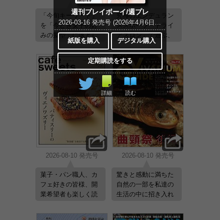
週刊プレイボーイ/週プレ
「今旬キーワード」
究極のエンデュラン
2026-03-16 発売号 (2026年4月6日号No.13＆14)
を「今どき女子の好
ススポーツ「トライ
みの髪型」に落とし
アスロン」で遊ぶ、
紙版を購入
デジタル購入
込んだ、旬のスタイ
ライフスタイルマガ
ルが満載！
ジン
定期購読をする
詳細
読む
2026-08-10 発売号
2026-08-10 発売号
菓子・パン職人、カ
驚きと感動に満ちた
フェ好きの皆様、開
自然の一部を私達の
業希望者も楽しく読
生活の中に招き入れ
める、カフェ・製菓
る。それがビバリウ
製パンの専門誌
ムです。