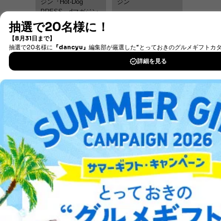
ジン『Hot-Dog
ジン
PRESS』dマガジン
版を、1冊まるご
と、月2回発売！モ
テ・エロ・マネー
etc. まだまだ遊び足
りない40オヤジのた
めのアレコレ楽しめ
るコンテンツ満載！
2026-08-07 発売号
2026-08-07 発売号
都会型”若者”に焦点
【期間限定】ギフト
を絞った20代のメン
券コード
ズファッション雑誌
「love2022s」利用
で定期購読1000円
OFF or 月額払いなら
2号50％OFF！