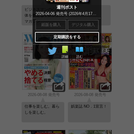
週刊ポスト
ビジネスマンの心技
2026-04-06 発売号 (2026年4月17・24日合併号)
体を整えるトレンド
マガジン
紙版を購入
デジタル購入
定期購読をする
詳細
読む
2026-08-08 発売号
2026-08-08 発売号
仕事を楽しむ。暮ら
娯楽誌 NO．1宣言！
しを楽しむ。