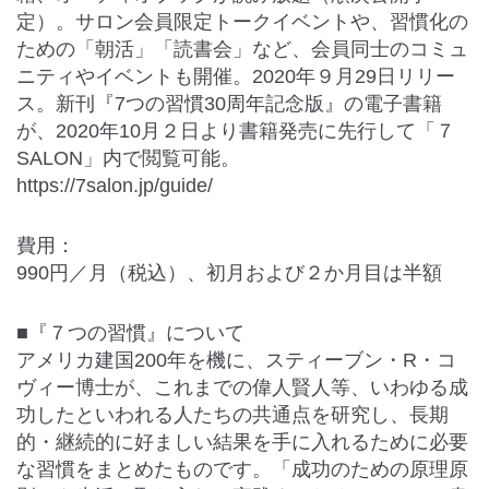
定）。サロン会員限定トークイベントや、習慣化の
ための「朝活」「読書会」など、会員同士のコミュ
ニティやイベントも開催。2020年９月29日リリー
ス。新刊『7つの習慣30周年記念版』の電子書籍
が、2020年10月２日より書籍発売に先行して「７
SALON」内で閲覧可能。
https://7salon.jp/guide/
費用：
990円／月（税込）、初月および２か月目は半額
■『７つの習慣』について
アメリカ建国200年を機に、スティーブン・R・コ
ヴィー博士が、これまでの偉人賢人等、いわゆる成
功したといわれる人たちの共通点を研究し、長期
的・継続的に好ましい結果を手に入れるために必要
な習慣をまとめたものです。「成功のための原理原