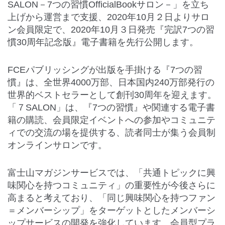
SALON－7つの習慣OfficialBookサロン－」を立ち
上げから運営まで支援、2020年10月２日よりサロ
ン会員限定で、2020年10月３日発売『完訳7つの習
慣30周年記念版』電子書籍を先行公開します。
FCEパブリッシングが出版を手掛ける『7つの習
慣』は、全世界4000万部、日本国内240万部発行の
世界的ベストセラーとして創刊30周年を迎えます。
「７SALON」は、『7つの習慣』や関連する電子書
籍の購読、会員限定イベントへの参加やコミュニテ
ィでの交流の場を提供する、読者同士が集う会員制
オンラインサロンです。
富士山マガジンサービスでは、「共通トピックに興
味関心を持つコミュニティ」の重要性が今後さらに
高まると考えており、「同じ興味関心を持つファン
＝メンバーシップ」をターゲットとしたメンバーシ
ップサービスの開発を強化しています。会員型プラ