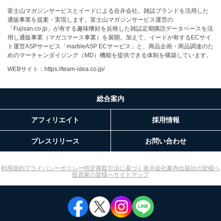
富士山マガジンサービスとイードによる合弁会社。雑誌ブランドを活用した
通販事業を提案・実現します。富士山マガジンサービス運営の
「Fujisan.co.jp」が有する趣味嗜好を反映した雑誌定期購読データベースを活
用し通販事業（マガコマース事業）を展開。加えて、イードが有するECサイ
ト運営ASPサービス「marbleASP ECサービス」と、商品企画・商品調達のた
めのマーチャンダイジング（MD）機能を提供できる体制を構築しています。
WEBサイト：
https://team-idea.co.jp/
総合案内
アフィリエイト
採用情報
プレスリリース
お問い合わせ
利用規約
プライバシーポリシー
特定商取引法に基づく表示
会社案内
出版社の皆様へ
投資家の皆様へ
サイトマップ