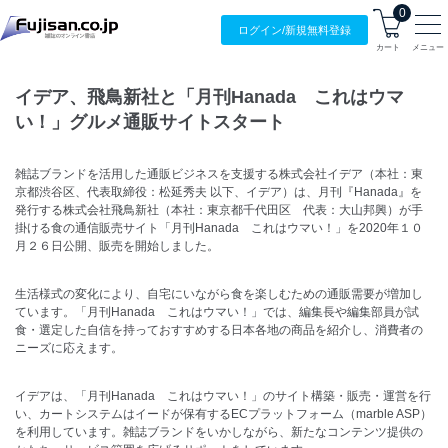
0
ログイン/
新規無料
登録
カート
メニュー
イデア、飛鳥新社と「月刊Hanada これはウマ
い！」グルメ通販サイトスタート
雑誌ブランドを活用した通販ビジネスを支援する株式会社イデア（本社：東
京都渋谷区、代表取締役：松延秀夫 以下、イデア）は、月刊『Hanada』を
発行する株式会社飛鳥新社（本社：東京都千代田区 代表：大山邦興）が手
掛ける食の通信販売サイト「月刊Hanada これはウマい！」を2020年１０
月２６日公開、販売を開始しました。
生活様式の変化により、自宅にいながら食を楽しむための通販需要が増加し
ています。「月刊Hanada これはウマい！」では、編集長や編集部員が試
食・選定した自信を持っておすすめする日本各地の商品を紹介し、消費者の
ニーズに応えます。
イデアは、「月刊Hanada これはウマい！」のサイト構築・販売・運営を行
い、カートシステムはイードが保有するECプラットフォーム（marble ASP）
を利用しています。雑誌ブランドをいかしながら、新たなコンテンツ提供の