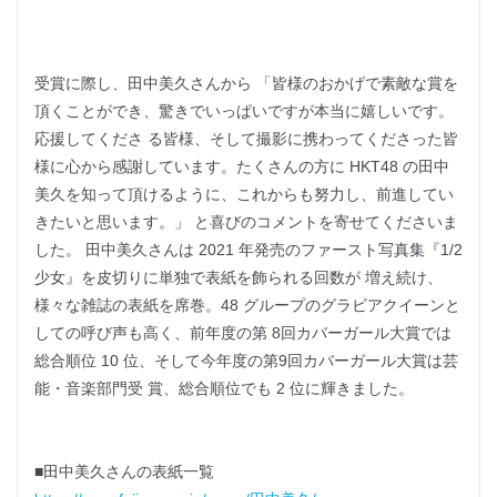
受賞に際し、田中美久さんから 「皆様のおかげで素敵な賞を
頂くことができ、驚きでいっぱいですが本当に嬉しいです。
応援してくださ る皆様、そして撮影に携わってくださった皆
様に心から感謝しています。たくさんの方に HKT48 の田中
美久を知って頂けるように、これからも努力し、前進してい
きたいと思います。」 と喜びのコメントを寄せてくださいま
した。 田中美久さんは 2021 年発売のファースト写真集『1/2
少女』を皮切りに単独で表紙を飾られる回数が 増え続け、
様々な雑誌の表紙を席巻。48 グループのグラビアクイーンと
しての呼び声も高く、前年度の第 8回カバーガール大賞では
総合順位 10 位、そして今年度の第9回カバーガール大賞は芸
能・音楽部門受 賞、総合順位でも 2 位に輝きました。
■田中美久さんの表紙一覧