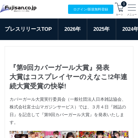
0
ログイン/
新規無料
登録
カート
メニュー
プレスリリースTOP
2026年
2025年
2024
『第9回カバーガール大賞』発表
大賞はコスプレイヤーのえなこ!2年連
続大賞受賞の快挙!
カバーガール大賞実行委員会（一般社団法人日本雑誌協会、
株式会社富士山マガジンサービス）では、３月４日『雑誌の
日』を記念して『第9回カバーガール大賞』を発表いたしま
す。