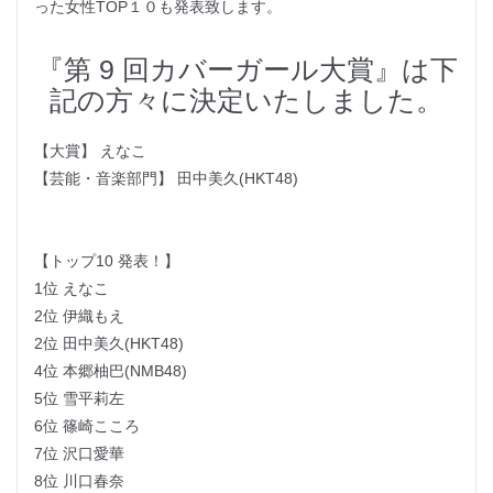
った女性TOP１０も発表致します。
『第 9 回カバーガール大賞』は下
記の方々に決定いたしました。
【大賞】 えなこ
【芸能・音楽部門】 田中美久(HKT48)
【トップ10 発表！】
1位 えなこ
2位 伊織もえ
2位 田中美久(HKT48)
4位 本郷柚巴(NMB48)
5位 雪平莉左
6位 篠崎こころ
7位 沢口愛華
8位 川口春奈