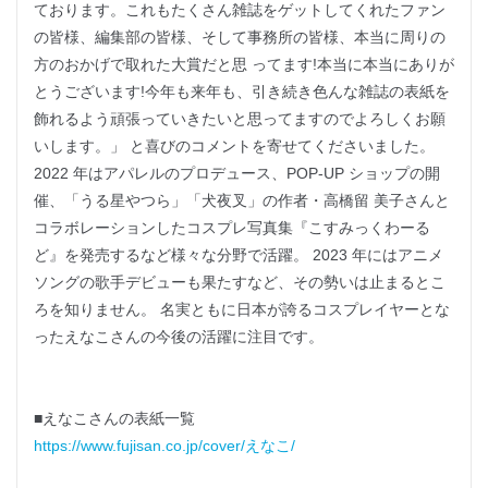
ております。これもたくさん雑誌をゲットしてくれたファン
の皆様、編集部の皆様、そして事務所の皆様、本当に周りの
方のおかげで取れた大賞だと思 ってます!本当に本当にありが
とうございます!今年も来年も、引き続き色んな雑誌の表紙を
飾れるよう頑張っていきたいと思ってますのでよろしくお願
いします。」 と喜びのコメントを寄せてくださいました。
2022 年はアパレルのプロデュース、POP-UP ショップの開
催、「うる星やつら」「犬夜叉」の作者・高橋留 美子さんと
コラボレーションしたコスプレ写真集『こすみっくわーる
ど』を発売するなど様々な分野で活躍。 2023 年にはアニメ
ソングの歌手デビューも果たすなど、その勢いは止まるとこ
ろを知りません。 名実ともに日本が誇るコスプレイヤーとな
ったえなこさんの今後の活躍に注目です。
■えなこさんの表紙一覧
https://www.fujisan.co.jp/cover/えなこ/