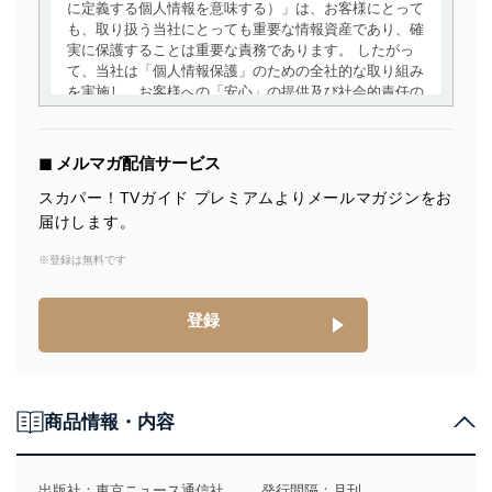
に定義する個人情報を意味する）」は、お客様にとって
も、取り扱う当社にとっても重要な情報資産であり、確
実に保護することは重要な責務であります。 したがっ
て、当社は「個人情報保護」のための全社的な取り組み
を実施し、お客様への「安心」の提供及び社会的責任の
責務を果たすことを確実にいたします。
個人情報の取得・利用・提供について
◼︎ メルマガ配信サービス
当社は、個人情報の取得・利用・提供に際して、その利
スカパー！TVガイド プレミアムよりメールマガジンをお
用目的を明確にし、本人の同意を得たうえで利用目的の
届けします。
達成に必要な範囲内で適法かつ公正な手段によって取
得・利用・提供を行います。また、当社が保有している
※登録は無料です
個人情報は、同意を得ずに目的外利用、第三者への提
供・開示は行いません。当社においてはこれらの取り組
みを確実にするため、従業者等の教育を徹底してまいり
登録
ます。また、目的外利用を行わないために、適切な管理
措置を講じます。
法令遵守
商品情報・内容
当社は、個人情報に関連する法令、国が定める指針及び
その他の規範を遵守します。また、当社の管理の仕組み
に、これらの法令及びその他の規範を常に適合させま
出版社：
東京ニュース通信社
発行間隔：月刊