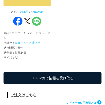
表紙：
岩本照
/
SnowMan
雑誌：スカパー！TVガイド プレミア
ム
出版社：
東京ニュース通信社
発行間隔：月刊
発売日：毎月24日
サイズ：A4
メルマガで情報を受け取る
ご注文はこちら
?
レビュー500円割引とは