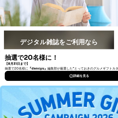
ます。
３．個人情報の第三者提供について
当社は、取得した個人情報を適切に管理し､あらかじめ
本人の同意を得ることなく第三者に提供することはあり
ません。ただし、次の場合は除きます。
デジタル雑誌をご利用なら
法令に基づく場合
人の生命､身体または財産の保護のために必要がある
場合であって、本人の同意を得ることが困難であると
最新号〜バックナンバーまで7000冊以上の雑誌
（電子
き。
書籍）が無料で読み放題！
公衆衛生の向上または児童の健全な育成の推進のため
タダ読みサービス
を楽しもう！
に特に必要がある場合であって、本人の同意を得るこ
とが困難である場合。
国の機関もしくは地方公共団体またはその委託を受け
DOWNLOAD FOR IOS
た者が法令の定める事務を遂行することに対して協力
する必要がある場合であって、本人の同意を得ること
DOWNLOAD FOR ANDROID
により当該事務の遂行に支障を及ぼすおそれがあると
き。
上記２．の利用目的を実施するために守秘義務を結ん
だ企業に、業務の一部として個人情報の取扱いを委
ご利用方法はこちら
託・提供する場合、その業務に必要な範囲で委託・提
供先企業に個人情報を開示することがあります。