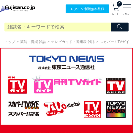
0
ログイン/
新規無料
登録
カート
メニュー
トップ
芸能・音楽 雑誌
テレビガイド・番組表 雑誌
スカパー！TVガイド