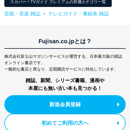
FAX：03-5459-7073
スカパー！TVガイド プレミアムの所属カテゴリ一覧
e-mail：
cs@fujisan.co.jp
芸能・音楽 雑誌
テレビガイド・番組表 雑誌
>
改訂：2025年2月20日
制定：2005年4月1日
株式会社富士山マガジンサービス
代表取締役会長 西野 伸一郎
Fujisan.co.jpとは？
個人情報の取扱いについて
１．個人情報保護管理者
株式会社富士山マガジンサービスが運営する、
日本最大級の雑誌
オンライン書店です。
当社は以下の個人情報保護管理者を設置し、個人情報保
護管理者の責任のもと、個人情報を取得・アクセス・利
一般的な書店と異なり、
定期購読サービスに特化しています。
用・提供・管理いたします。
雑誌、新聞、シリーズ書籍、漫画や
東京都渋谷区南平台町16-11
本屋にも無い古い本も見つかる！
株式会社富士山マガジンサービス
代表取締役会長 西野 伸一郎
個人情報保護管理者: 経営管理グループディレクター 前
新規会員登録
田 嘉也
２．利用目的
初めてご利用の方へ
当社が取り扱う開示対象個人情報の利用目的は次のとお