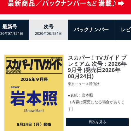
最新号
次号
バックナンバー
レビ
026年07月24日
2026年08月24日
スカパー！TVガイド プ
レミアム 次号：2026年
9月号 (発売日2026年
08月24日)
東京ニュース通信社
●表紙：岩本照
（内容は変更になる場合がありま
す）
目次を見る