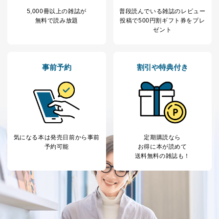
採用応募者の方の
5,000冊以上の雑誌が
普段読んでいる雑誌のレビュー
4
採用選考、ご連絡のため
個人情報
無料で読み放題
投稿で
500円割ギフト券をプレ
当社の従業者の個
人事、総務などの雇用管理等のた
ゼント
5
人情報
め
パートナー（提携
購入商品配送のため
企業）からの委託
提携企業及びお客様がご購入され
により当社の
た商品の発売元企業からのｅメー
事前予約
割引や特典付き
6
定期購読サービス
ル等による商品、
等をご利用の方の
サービス、キャンペーン等の広告
個人情報
に関するご案内のため
当社のサービス利用状況の把握お
よびその分析のため
お問い合わせ対応、トラブル対
SNS公式アカウン
処、オペレーター教育など応対品
7
トに登録された方
気になる本は
発売日前から事前
定期購読なら
質向上のため
の個人情報
予約可能
お得に本が読めて
その他当社のプライバシーポリシ
送料無料の雑誌も！
ー等にて公表する利用目的達成の
ため
※上記の利用目的のうちNo.1～5については保有個人デ
ータ（開示対象個人情報）の利用目的であり、下記4.の
開示等のご請求に対応させていただきます。
なお、6、7については、パートナー（提携企業）様又は
各SNS運営会社様にご請求いただきますようお願い致し