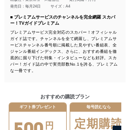
す。
発売日：毎月24日
サイズ：A4
個人情報の安全管理措置
■ プレミアムサービスのチャンネルを完全網羅 スカパ
ー！TVガイドプレミアム
当社は、個人情報の正確性及び安全性を確保するため
に、下記セキュリティ対策をはじめとする安全対策を実
プレミアムサービス完全対応のスカパー！オフィシャル
施し、個人情報の漏えい、滅失またはき損の防止及び是
ガイド誌です。チャンネルを全て網羅し、プレミアムサ
正に努めます。
ービスチャンネル番号順に掲載した見やすい番組表、全
アクセス制御
ジャンル番組インデックス、さらに、おすすめ番組を徹
個人データを取り扱うことのできる機器及び当該
底的に掘り下げた特集・インタビューなども好評。スカ
機器を取り扱う従業者を明確化し、 個人データへ
パー！ガイド誌の中で実売部数No.1を誇る、プレミアム
の不要なアクセスを防止しています。
な一冊です。
アクセス者の識別と認証
機器に標準装備されているユーザー制御機能（ユ
ーザーアカウント制御）により、個人情報データ
ベース等を取り扱う情報システムを使用する従業
おすすめの購読プラン
者を識別・認証しています。
ギフト券プレゼント
毎号読むなら
外部からの不正アクセス等の防止
個人データを取り扱う機器等のオペレーティング
500
定期購読
システムを最新の状態に保持しています。
円
個人データを取り扱う機器等にセキュリティ対策