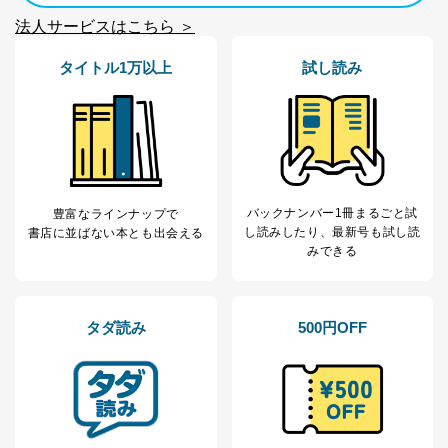
りです。
法人サービスはこちら ＞
No
個人情報の種類
利用目的
購入商品の配送のため
タイトル1万以上
試し読み
商品代金回収のため
ｅメール等による商品、サービ
ス、キャンペーン等の広告の案内
当社の定期購読サ
のため
1
ービス等をご利用
個人が特定できない形で取得した
の方の個人情報
閲覧履歴や購買履歴等の情報を分
析して、趣味・嗜好に
バックナンバー1冊まるごと試
応じた新商品・サービスに関する
豊富なラインナップで
し読み
したり、最新号も試し読
広告のため
書店に並ばない本とも出会える
みできる
当社にお問合わせ
お問い合わせ対応、トラブル対
2
いただいた方の個
処、オペレーター教育など応対品
人情報
質向上のため
カスタマーQ＆Aサイトの投稿内容
タダ読み
500円OFF
の確認のため
ｅメール等によるカスタマーQ＆A
当社カスタマーQ＆
サイトのサービス内容のご案内の
3
Aサービス利用者
ため
ｅメール等による商品、サービ
ス、キャンペーン等の広告に関す
るご案内のため