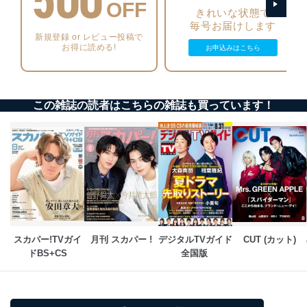
ソフトウェア等を導入し、自動更新 機能等の活用
OFF
きれいな状態で
により、これを最新状態としています。
毎号お届けします
新規登録 or レビュー投稿で
情報システムの使用に伴う漏洩等の防止
お得に読める!
お申込みはこちら
メール等により個人データの含まれるファイルを
送信する場合に、当該ファイルへのパスワードを
設定しています。
この雑誌の読者はこちらの雑誌も買っています！
個人情報保護マネジメントシステムの継続的改善
当社は、内部監査及びマネジメントレビューの機会を通
じて、個人情報保護マネジメントシステムを継続的に改
善し、常に最良の状態を維持します。
苦情及び相談受付け窓口
貴殿の個人情報及び当社の個人情報保護マネジメントシ
ステムに関するご相談及び苦情については以下までご連
絡ください。
スカパー!TVガイ
月刊 スカパー !
デジタルTVガイド
CUT (カット)
適切、かつ迅速に対応させていただきます。
ドBS+CS
全国版 
株式会社富士山マガジンサービス 個人情報問い合わせ
係
TEL：0570-200-223