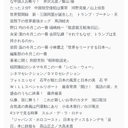
な中国人お断り！ 井沢元彦／飯山 陽
たった２分⁉ 中国領空侵犯は重罪 河野克俊／山上信吾
世界賢聞録 新・三国同盟が誕生した トランプ・プーチン・天
皇陛下の世界最強タッグ 馬渕睦夫
野口 均の今月この一冊 礒崎純一『龍彦親王航海日記』
永栄 潔の今月この一冊 会田弘継『それでもなぜ、トランプは支
持されるのか』
岩田 温の今月この一冊 小林鷹之『世界をリードする日本へ』
編集部の今月この一冊
著者に聞く 刑部芳則『昭和歌謡史』
稲田隆紀のシネマ今月この一本『シビル・ウォー』
シネマセレクション／ＤＶＤセレクション
フォトエッセイ 石平が観た日本の風景と日本の美 石 平
ＷｉＬＬスペシャルリポート 厳喜寄席「開け！ 落語の扉」大
盛会のうちに終幕！ 藤井厳喜
仏像、宙に舞う！ これが新しいお寺のカタチ 池口龍法
合気道の奥義は円運動にあり 小名木善行／白川竜次
4コマで見る時事 スルメ・デ・ラ・ロチャ
『ジャパンズ・ホロコースト』 日本をディスるトンデモ「反
日」本に鉄槌を 髙山正之／大高未貴