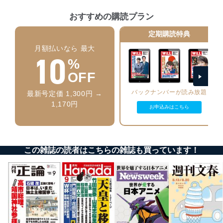
に、下記セキュリティ対策をはじめとする安全対策を実
おすすめの購読プラン
施し、個人情報の漏えい、滅失またはき損の防止及び是
正に努めます。
定期購読特典
アクセス制御
月額払いなら 最大
個人データを取り扱うことのできる機器及び当該
10
%
機器を取り扱う従業者を明確化し、 個人データへ
の不要なアクセスを防止しています。
OFF
アクセス者の識別と認証
バックナンバーが読み放題
最新号定価 1,300円 →
機器に標準装備されているユーザー制御機能（ユ
1,170円
ーザーアカウント制御）により、個人情報データ
お申込みはこちら
ベース等を取り扱う情報システムを使用する従業
者を識別・認証しています。
外部からの不正アクセス等の防止
この雑誌の読者はこちらの雑誌も買っています！
個人データを取り扱う機器等のオペレーティング
システムを最新の状態に保持しています。
個人データを取り扱う機器等にセキュリティ対策
ソフトウェア等を導入し、自動更新 機能等の活用
により、これを最新状態としています。
情報システムの使用に伴う漏洩等の防止
メール等により個人データの含まれるファイルを