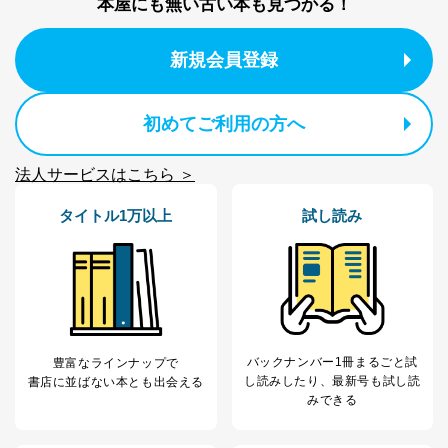
本屋にも無い古い本も見つかる！
株式会社富士山マガジンサービス
代表取締役会長 西野 伸一郎
新規会員登録
個人情報の取扱いについて
１．個人情報保護管理者
初めてご利用の方へ
当社は以下の個人情報保護管理者を設置し、個人情報保
護管理者の責任のもと、個人情報を取得・アクセス・利
用・提供・管理いたします。
法人サービスはこちら ＞
東京都渋谷区南平台町16-11
タイトル1万以上
試し読み
株式会社富士山マガジンサービス
代表取締役会長 西野 伸一郎
個人情報保護管理者: 経営管理グループディレクター 前
田 嘉也
２．利用目的
当社が取り扱う開示対象個人情報の利用目的は次のとお
バックナンバー1冊まるごと試
豊富なラインナップで
りです。
し読み
したり、最新号も試し読
書店に並ばない本とも出会える
みできる
No
個人情報の種類
利用目的
購入商品の配送のため
商品代金回収のため