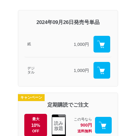
2024年09月26日発売号単品
1,000円
紙
デジ
1,000円
タル
キャンペーン
定期購読でご注文
最大
この号なら
読み
10%
900円
放題
OFF
送料無料