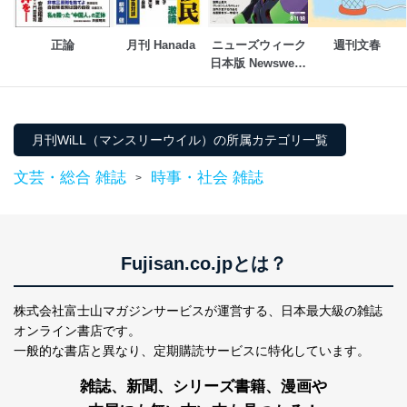
送信する場合に、当該ファイルへのパスワードを
設定しています。
正論
月刊 Hanada
ニューズウィーク
週刊文春
個人情報保護マネジメントシステムの継続的改善
日本版 Newsweek 
Japan
当社は、内部監査及びマネジメントレビューの機会を通
じて、個人情報保護マネジメントシステムを継続的に改
善し、常に最良の状態を維持します。
月刊WiLL（マンスリーウイル）の所属カテゴリ一覧
苦情及び相談受付け窓口
文芸・総合 雑誌
時事・社会 雑誌
>
貴殿の個人情報及び当社の個人情報保護マネジメントシ
ステムに関するご相談及び苦情については以下までご連
絡ください。
適切、かつ迅速に対応させていただきます。
Fujisan.co.jpとは？
株式会社富士山マガジンサービス 個人情報問い合わせ
係
株式会社富士山マガジンサービスが運営する、
日本最大級の雑誌
TEL：0570-200-223
オンライン書店です。
FAX：03-5459-7073
一般的な書店と異なり、
定期購読サービスに特化しています。
e-mail：
cs@fujisan.co.jp
改訂：2025年2月20日
雑誌、新聞、シリーズ書籍、漫画や
制定：2005年4月1日