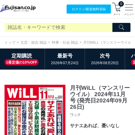
0
ログイン/
新規無料
登録
カート
メニュー
トップ
文芸・総合 雑誌
時事・社会 雑誌
月刊WiLL（マンスリーウイル）
定期購読
最新号
次号
1冊定価の10%OFF
2026年07月24日
2026年08月26日
月刊WiLL（マンスリー
ウイル） 2024年11月
号 (発売日2024年09月
26日)
ワック
サナエあれば、憂いなし