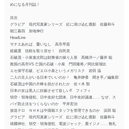
めになる月刊誌！
目次
グラビア 現代写真家シリーズ 紅に溶け込む鹿影 佐藤和斗
朝三暮四 加地伸行
HeadLine
サナエあれば、憂いなし 高市早苗
総裁選 信頼を取り戻せ！ 自民党
石破茂・小泉進次郎は財務省の操り人形 髙橋洋一／藤井 聡
救国の高市VS.亡国の石破・小泉 門田隆将／阿比留瑠比
エセ保守石破、ピエロ小泉というメガリスク 岩田 温
二人の主人がいる日本でいいのか！ 亀井静香 聞き手／編集部
石破茂は中国の片棒を担がされたか 佐々木 類
日本の女は黒人に妊娠させて欲しい⁉ フィフィ
領空・領海侵犯、日中友好七団体、日中友好議連…… なぜ、ス
パイ防止法をつくらないのか 平井宏治
放送テロ ＮＨＫは中国籍スタッフを管理できるのか 浜田 聡
グラビア 現代写真家シリーズ 紅に溶け込む鹿影 佐藤和斗
靖國神社、領空・領海侵犯、電波ジャック、鹿イジメ…… 無礼