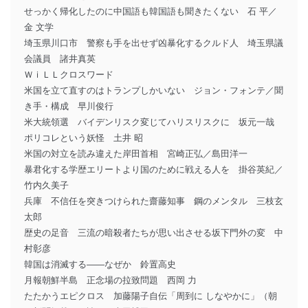
せっかく帰化したのに中国語も韓国語も聞きたくない 石 平／
金 文学
埼玉県川口市 警察も手を出せず凶暴化するクルド人 埼玉県議
会議員 諸井真英
ＷｉＬＬクロスワード
米国を立て直すのはトランプしかいない ジョン・フォンテ／聞
き手・構成 早川俊行
米大統領選 バイデンリスク変じてハリスリスクに 坂元一哉
ポリコレという妖怪 土井 昭
米国の対立を読み違えた岸田首相 宮崎正弘／島田洋一
暴君化する学歴エリートより国のために戦える人を 掛谷英紀／
竹内久美子
兵庫 不信任を突きつけられた齋藤知事 鋼のメンタル 三枝玄
太郎
歴史の足音 三流の暗殺者たちが思い出させる坂下門外の変 中
村彰彦
韓国は消滅する――なぜか 鈴置高史
月報朝鮮半島 正念場の拉致問題 西岡 力
たたかうエピクロス 加藤陽子自伝「周到に しなやかに」（朝