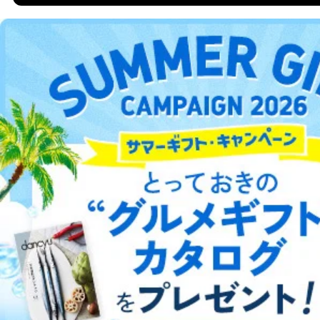
当社は、取得した個人情報を適切に管理し､あらかじめ
本人の同意を得ることなく第三者に提供することはあり
ません。ただし、次の場合は除きます。
DOWNLOAD FOR ANDROID
法令に基づく場合
人の生命､身体または財産の保護のために必要がある
場合であって、本人の同意を得ることが困難であると
ご利用方法はこちら
き。
公衆衛生の向上または児童の健全な育成の推進のため
に特に必要がある場合であって、本人の同意を得るこ
とが困難である場合。
総合案内
国の機関もしくは地方公共団体またはその委託を受け
た者が法令の定める事務を遂行することに対して協力
アフィリエイト
採用情報
する必要がある場合であって、本人の同意を得ること
により当該事務の遂行に支障を及ぼすおそれがあると
き。
プレスリリース
お問い合わせ
上記２．の利用目的を実施するために守秘義務を結ん
だ企業に、業務の一部として個人情報の取扱いを委
託・提供する場合、その業務に必要な範囲で委託・提
利用規約
プライバシーポリシー
特定商取引法に基づく表示
会社案内
出版社の皆様へ
投資家の皆様へ
サイトマップ
供先企業に個人情報を開示することがあります。
委託・提供先企業は具体的には以下のような企業です
が、これらに限りません。
委託先：カスタマーサポート支援会社 、クレジッ
トカード決済などの決済代行・料金回収会社、広