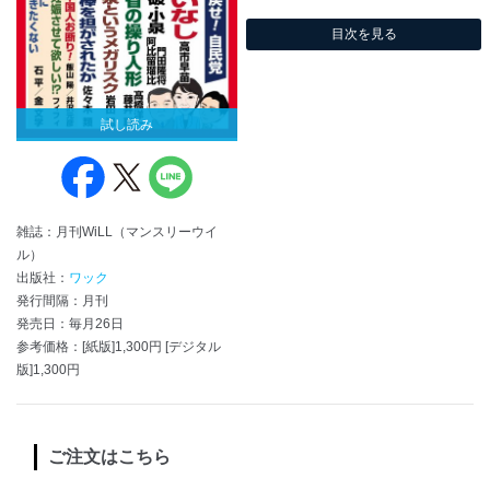
目次を見る
試し読み
雑誌：月刊WiLL（マンスリーウイ
ル）
出版社：
ワック
発行間隔：月刊
発売日：毎月26日
参考価格：[紙版]1,300円 [デジタル
版]1,300円
ご注文はこちら