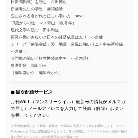
日新聞掲載）を読む 古田博司
伊藤隆先生の学恩 藤岡信勝
歪曲される君が代と正しい歌い方 saya
13歳からの性 マス青山（赤川 学）
現代文学を読む 田中和生
原発を動かさないと日本の経済成長はムリ 小倉健一
シリーズ「俗論突破」⑱ 地震・台風に強いリニア中央新幹線
小倉健一
金門島の戦い／根本博陸軍中将 小名木善行
東医即妙 岡田明三
［編集部から、編集長から］
◼︎ 目次配信サービス
月刊WiLL（マンスリーウイル）最新号の情報がメルマガ
で届く♪ メールアドレスを入力して登録（解除）ボタン
を押してください。
※登録は無料です ※登録・解除は、各雑誌の商品ページからお願いします。／~＼
Fujisan.co.jpで既に定期購読をなさっているお客様は、マイページからも登録・解除
及び宛先メールアドレスの変更手続きが可能です。