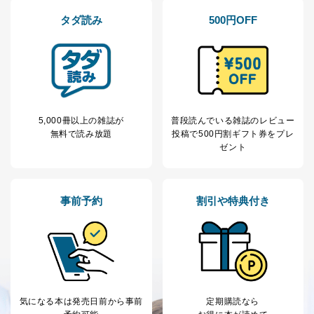
ｅメール等による商品、サービ
タダ読み
500円OFF
ス、キャンペーン等の広告の案内
当社の定期購読サ
のため
1
ービス等をご利用
個人が特定できない形で取得した
の方の個人情報
閲覧履歴や購買履歴等の情報を分
析して、趣味・嗜好に
応じた新商品・サービスに関する
広告のため
当社にお問合わせ
お問い合わせ対応、トラブル対
5,000冊以上の雑誌が
普段読んでいる雑誌のレビュー
2
いただいた方の個
処、オペレーター教育など応対品
無料で読み放題
投稿で
500円割ギフト券をプレ
人情報
質向上のため
ゼント
カスタマーQ＆Aサイトの投稿内容
の確認のため
ｅメール等によるカスタマーQ＆A
当社カスタマーQ＆
サイトのサービス内容のご案内の
事前予約
割引や特典付き
3
Aサービス利用者
ため
ｅメール等による商品、サービ
ス、キャンペーン等の広告に関す
るご案内のため
採用応募者の方の
4
採用選考、ご連絡のため
個人情報
当社の従業者の個
人事、総務などの雇用管理等のた
5
気になる本は
発売日前から事前
定期購読なら
人情報
め