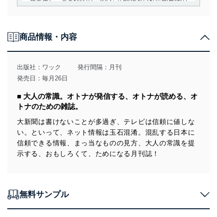
を実施し、お客様への「安心」の提供及び社会的責任の
責務を果たすことを確実にいたします。
個人情報の取得・利用・提供について
商品情報・内容
当社は、個人情報の取得・利用・提供に際して、その利
用目的を明確にし、本人の同意を得たうえで利用目的の
達成に必要な範囲内で適法かつ公正な手段によって取
出版社：
ワック
発行間隔：月刊
得・利用・提供を行います。また、当社が保有している
発売日：毎月26日
個人情報は、同意を得ずに目的外利用、第三者への提
供・開示は行いません。当社においてはこれらの取り組
■ 大人の常識。オトナが発信する、オトナが読める、オ
みを確実にするため、従業者等の教育を徹底してまいり
トナのための雑誌。
ます。また、目的外利用を行わないために、適切な管理
措置を講じます。
大新聞は書けないことが多過ぎ、テレビは信頼に値しな
い。といって、ネット情報は玉石混淆。混乱する日本に
法令遵守
信頼できる情報、まっ当なものの見方、大人の常識を提
当社は、個人情報に関連する法令、国が定める指針及び
示する、おもしろくて、ためになる月刊誌！
その他の規範を遵守します。また、当社の管理の仕組み
に、これらの法令及びその他の規範を常に適合させま
す。
無料サンプル
個人情報の安全管理措置
当社は、個人情報の正確性及び安全性を確保するため