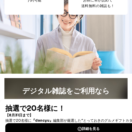
予約可能
お得に本が読めて
パートナー（提携
購入商品配送のため
送料無料の雑誌も！
企業）からの委託
提携企業及びお客様がご購入され
により当社の
た商品の発売元企業からのｅメー
6
定期購読サービス
ル等による商品、
等をご利用の方の
サービス、キャンペーン等の広告
個人情報
に関するご案内のため
当社のサービス利用状況の把握お
よびその分析のため
お問い合わせ対応、トラブル対
SNS公式アカウン
処、オペレーター教育など応対品
7
トに登録された方
質向上のため
の個人情報
その他当社のプライバシーポリシ
ー等にて公表する利用目的達成の
ため
※上記の利用目的のうちNo.1～5については保有個人デ
デジタル雑誌をご利用なら
ータ（開示対象個人情報）の利用目的であり、下記4.の
開示等のご請求に対応させていただきます。
なお、6、7については、パートナー（提携企業）様又は
最新号〜バックナンバーまで7000冊以上の雑誌
（電子
各SNS運営会社様にご請求いただきますようお願い致し
書籍）が無料で読み放題！
ます。
タダ読みサービス
を楽しもう！
３．個人情報の第三者提供について
DOWNLOAD FOR IOS