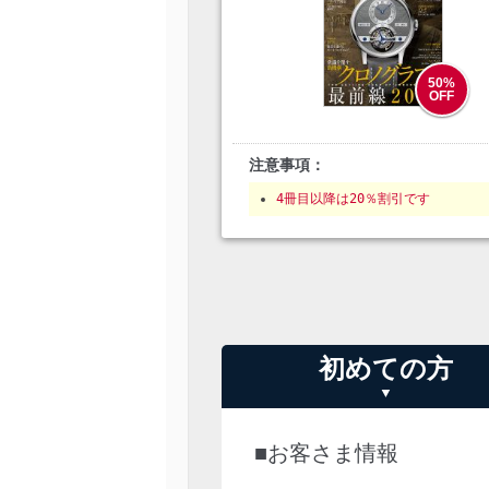
50
%
OFF
注意事項：
4冊目以降は20％割引です
初めての方
■お客さま情報