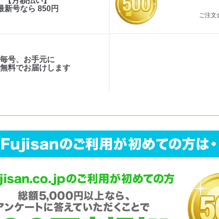
【月額払い】
最新号なら 850円
ご注文
毎号、お手元に
料無料でお届けします