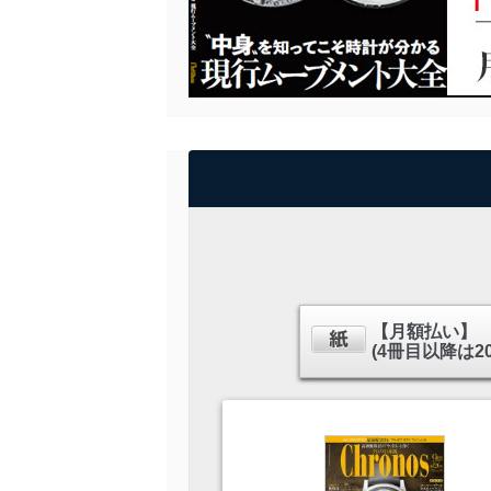
【月額払い】
(4冊目以降は2