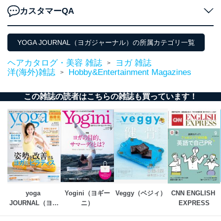
カスタマーQA
YOGA JOURNAL（ヨガジャーナル）の所属カテゴリ一覧
ヘアカタログ・美容 雑誌
ヨガ 雑誌
>
洋(海外)雑誌
Hobby&Entertainment Magazines
>
この雑誌の読者はこちらの雑誌も買っています！
yoga 
Yogini（ヨギー
Veggy（ベジィ）
CNN ENGLISH 
JOURNAL（ヨガ
ニ）
EXPRESS
ジャーナル）