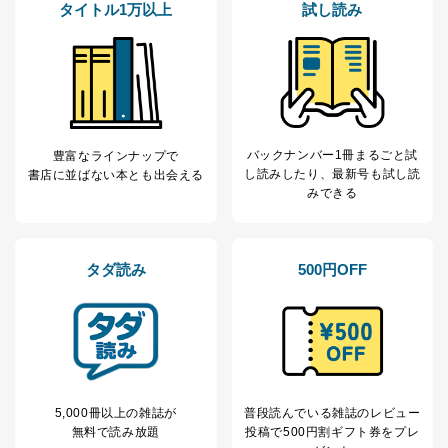
タイトル1万以上
試し読み
バックナンバー1冊まるごと試
豊富なラインナップで
し読み
したり、最新号も試し読
書店に並ばない本とも出会える
みできる
タダ読み
500円OFF
5,000冊以上の雑誌が
普段読んでいる雑誌のレビュー
無料で読み放題
投稿で
500円割ギフト券をプレ