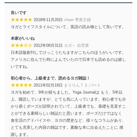
良いです
★★★★★
2018年11月20日
cheer 専業主婦
ヨガとライフスタイルについて、英語の読み物として良いです。
本家がいいね
★★★☆☆
2012年08月31日
ヨガ～ 自営業
日本語版創刊してけっこうたちますがこちらのほうがいいです。
アメリカに住んでた時によんでいたので日本でも読めるのは嬉し
いですね。
初心者から、上級者まで、読めるヨガ雑誌！
★★★★★
2011年02月18日
まりりん７３ パート
ヨガを始めて、8年が経ちました。Yoga Journalは もう、5年以
上、購読していますが、とても気に入っています。初心者でも分
かり易くポーズが説明されていて、上級者でも、基礎を見直すこ
とができる素晴らしい雑誌だと思います。ポーズだけではなく
食生活のアドバイスや、ヨガの歴史など、様々なコラムがあり、
とても充実した内容の雑誌です。素敵な本に出会えたことに 感
謝します。