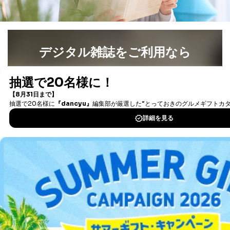
デジタル雑誌をご利用なら
最新号〜バックナンバーまで7000冊以上の雑誌
（電子
書籍）が無料で読み放題！
タダ読みサービス
を楽しもう！
DOWNLOAD FOR IOS
DOWNLOAD FOR ANDROID
ご利用方法はこちら
総合案内