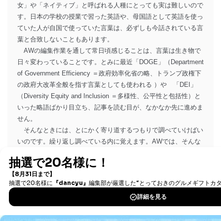
女」や「ネイティブ」と呼ばれる人種にとっても実は難しいので
す。日本の学校の授業で習った英語や、母国語として英語を使っ
ていた人が自国で使っていた言葉は、必ずしも今話されている言
葉と合致しないこともあります。
AWの編集作業を通して常日頃感じることは、言葉は生き物で
日々変わっていることです。とみに最近「DOGE」（Department
of Government Efficiency ＝政府効率化省の略、トランプ政権下
の政府大改革全般を指す言葉としても使われる ）や 「DEI」
（Diversity Equity and Inclusion ＝多様性、公平性と包括性）と
いった略語ばかり目立ち、記事を読む目が、なかなか先に進めま
せん。
そんなときには、とにかく寄り道するつもりで調べていけばい
いのです。繰り返し調べている内に覚えます。AWでは、そんな
言葉を訳とともに、参考になりそうな情報を加え解説します。
AWの記事は用語解説や和訳などで手助け（helping hand)をさし
のべます。
さあ、一緒にニュースを使って今の英語に触れてみませんか。