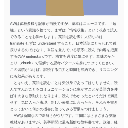
AWは多種多様な記事が自慢ですが、基本はニュースです。「勉
強」という意識を捨てて、まずは「情報収集」という視点で読ん
でみることをお勧めします。英語を読む際に大切なのは、
translate せずに understand すること。日本語訳にとらわれて後
戻りするのではなく、単語を並んでいる順序に読んで内容を把握
するのが understandです。構文を過度に気にせず、意味のかた
まり（chunk）で理解する思考パターンを身につけてください。
この習慣がつけば、訳読する労力と時間を節約でき、リスニング
にも効果があります。
とはいえ、英語を読むことは受け身であってはなりません。読
んで学んだことをコミュニケーションに生かすことが英語力を伸
ばす大きな原動力になります。読んでわかったというだけで満足
せず、気に入った表現、新しい表現に出合ったら、それらを書き
とっておいて何かの機会に使ってみる習慣をつけましょう。
AWは新聞なので新鮮さがウリです。世間にはさまざまな英語
教材がありますが、英字新聞は最も新鮮な教科書です。政治、経