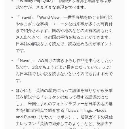
「Weekly Pop Quiz」―語群から適切な単語を選ぶ形
式ですが、さまざまな表現を学べます。
「Travel」「World View」―世界各地をめぐる旅行記
やさまざまな事柄、ユニークな出来事が多くの写真付
きで紹介されます。国名や地名などの固有名詞もたく
さん出てきて、その国の事情を知ることができます。
日本語の解説をよく読んで、読み進めるのがポイント
です。
「Novel」―AW向けの書き下ろし作品を中心とした小
説です。1節がちょうどよい長さになっていて、ふだ
ん日本語でも小説を読まないという方でもおすすめで
す。
ほかにも―英語の歴史に沿って語源を探りながら英単
語を解説する「シミケンの知って得する語源のはな
し」、米国生まれのフォトグラファーが日本各地の魅
力を独自の視点で紹介する「Lisa’s Things, Places
and Events（リサのニッポン）」、通訳ガイドの発信
力レッスン「英語で紹介してみよう」など、英語力ア