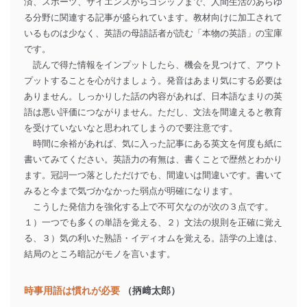
済、スポーツ、サイエンスからゴシップまで、人間生活のあらゆ
る分野に関連する記事が盛られています。教材向けに加工されて
いるものは少なく、英語の母語話者が読む「本物の英語」の宝庫
です。
読んで得た情報をインプットしたら、機会を見つけて、アウト
プットすることを心がけましょう。発音はあまり気にする必要は
ありません。しっかりした話の内容があれば、日本語なまりの英
語は悪い評価につながりません。ただし、文法を間違えると教育
を受けていないなと思われてしまうので要注意です。
時間に余裕があれば、気に入った記事にある英文を何度も紙に
書いてみてください。英語力の有無は、書くことで歴然とわかり
ます。冠詞一つ落としただけでも、間違いは間違いです。書いて
みると今まで気づかなかった弱点が明確になります。
こうした発信力を強化する上で不可欠なのが次の３点です。
１）一つでも多くの単語を覚える、２）文法の規則を正確に覚え
る、３）気の利いた熟語・イディオムを覚える。語学の上達は、
結局のところ暗記がモノを言います。
時事用語は慣れが必要
（抦﨑太郎）