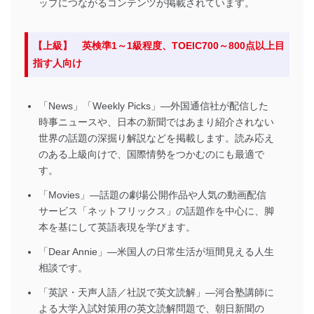
ップにつながるコンテンツが掲載されています。
【上級】 英検準1～1級程度、TOEIC700～800点以上目
指す人向け
「News」「Weekly Picks」―外国通信社が配信した
時事ニュースや、日本の新聞ではあまり紹介されない
世界の話題の深掘り解説などを掲載します。読み応え
のある上級向けで、国際情勢をつかむのにも最適で
す。
「Movies」―話題の劇場公開作品や人気の動画配信
サービス「ネットフリックス」の話題作を中心に、脚
本を基にして英語表現を学びます。
「Dear Annie」―米国人の日常生活が垣間見える人生
相談です。
「英訳・天声人語／社説で英文読解」―河合塾講師に
よる大学入試対策用の英文読解問題で、朝日新聞の