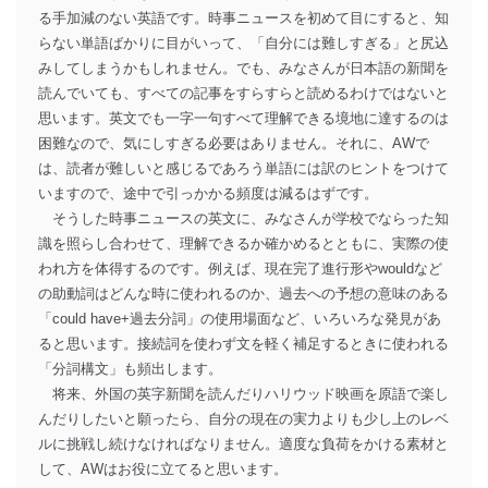
る手加減のない英語です。時事ニュースを初めて目にすると、知
らない単語ばかりに目がいって、「自分には難しすぎる」と尻込
みしてしまうかもしれません。でも、みなさんが日本語の新聞を
読んでいても、すべての記事をすらすらと読めるわけではないと
思います。英文でも一字一句すべて理解できる境地に達するのは
困難なので、気にしすぎる必要はありません。それに、AWで
は、読者が難しいと感じるであろう単語には訳のヒントをつけて
いますので、途中で引っかかる頻度は減るはずです。
そうした時事ニュースの英文に、みなさんが学校でならった知
識を照らし合わせて、理解できるか確かめるとともに、実際の使
われ方を体得するのです。例えば、現在完了進行形やwouldなど
の助動詞はどんな時に使われるのか、過去への予想の意味のある
「could have+過去分詞」の使用場面など、いろいろな発見があ
ると思います。接続詞を使わず文を軽く補足するときに使われる
「分詞構文」も頻出します。
将来、外国の英字新聞を読んだりハリウッド映画を原語で楽し
んだりしたいと願ったら、自分の現在の実力よりも少し上のレベ
ルに挑戦し続けなければなりません。適度な負荷をかける素材と
して、AWはお役に立てると思います。