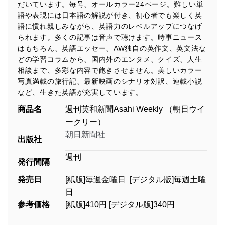
だいています。毎号、オールカラー24ページ。難しい単
語や表現には日本語の解説が付き、初心者でも楽しく英
語に慣れ親しみながら、英語力のレベルアップにつなげ
られます。多くの記事は音声で聴けます。時事ニュース
はもちろん、英語エッセー、AW独自の英作文、英文法な
どの学習コラムから、国内外のエンタメ、クイズ、人生
相談まで、多彩な内容で飽きさせません。美しいカラー
写真満載の旅行記、最新映画のシナリオ対訳、連載小説
など、生きた英語が充実しています。
商品名
週刊英和新聞Asahi Weekly （朝日ウイ
ークリー）
朝日新聞社
出版社
週刊
発行間隔
発売日
[紙版]毎週金曜日 [デジタル版]毎週土曜
日
参考価格
[紙版]410円 [デジタル版]340円