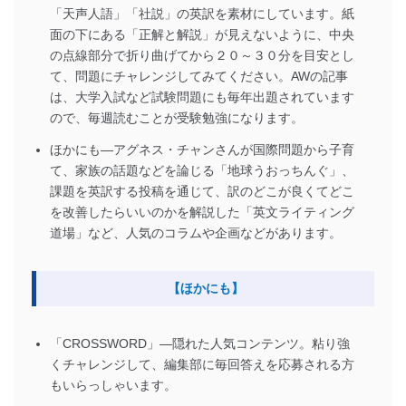
「天声人語」「社説」の英訳を素材にしています。紙
面の下にある「正解と解説」が見えないように、中央
の点線部分で折り曲げてから２０～３０分を目安とし
て、問題にチャレンジしてみてください。AWの記事
は、大学入試など試験問題にも毎年出題されています
ので、毎週読むことが受験勉強になります。
ほかにも―アグネス・チャンさんが国際問題から子育
て、家族の話題などを論じる「地球うおっちんぐ」、
課題を英訳する投稿を通じて、訳のどこが良くてどこ
を改善したらいいのかを解説した「英文ライティング
道場」など、人気のコラムや企画などがあります。
【ほかにも】
「CROSSWORD」―隠れた人気コンテンツ。粘り強
くチャレンジして、編集部に毎回答えを応募される方
もいらっしゃいます。