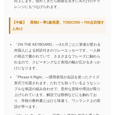
向上します。慣れてきたら紙面を見ずに耳だけのチャ
レンジにもつなげられます。
【中級】 英検2～準1級程度、TOEIC550～700点目指す
人向け
「ON THE KEYBOARD」―3カ月ごとに筆者が変わる
外国人による対訳付きのリレーエッセーです。一人称
の視点で書かれていて、さまざまなフレーズに触れら
れるので、スピーキングなど表現の幅が広がるきっか
けになります。
「Phrase It Right」―慣用表現が会話を使ったクイズ
形式で出題されます。だれでも知っているようなシン
プルな単語の組み合わせで、意外な意味や用法が取り
上げられています。解説では類例などにも触れてお
り、学校の教科書とはひと味違う、ワンランク上の英
語が学べます。