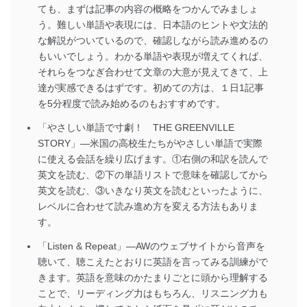
ても、まずは記事の内容の概略をつかんでみましょ
う。難しい単語や表現には、日本語のヒントや文法的
な解説がついているので、確認しながら読み進めるの
もいいでしょう。わかる単語や表現が増えてくれば、
それらをつなぎ合わせて文章の大意が見えてきて、上
達が実感できるはずです。初めての方は、１日1記事
を5分程度で読み始めるのもおすすめです。
「やさしい単語で寸劇！ THE GREENVILLE
STORY」―米国の高校生たちがやさしい単語で実際
に使える会話を繰り広げます。①右側の和訳を読んで
英文を読む、②下の単語リストで意味を確認してから
英文を読む、③いきなり英文を読むといったように、
レベルに合わせて読み進め方を変える方法もありま
す。
「Listen & Repeat」―AWのウェブサイトから音声を
聴いて、聴こえたとおりに英語を言ってみる訓練がで
きます。英語を意味のかたまりごとに頭から理解する
ことで、リーディング力はもちろん、リスニング力も