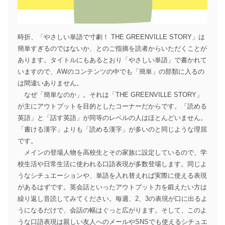
時折、「やさしい単語で寸劇！ THE GREENVILLE STORY」は
簡単すぎるのではないか、とのご指摘を読者からいただくことが
あります。タイトルにもあるとおり「やさしい単語」で書かれて
いますので、AWのコンテンツの中でも「簡単」の部類に入るの
は間違いありません。
なぜ「簡単なのか」。それは「THE GREENVILLE STORY」
が主にアウトプットを目的としたコーナーだからです。「読める
英語」と「話す英語」が同等のレベルの人はほとんどいません。
「書ける漢字」よりも「読める漢字」が多いのと同じような理屈
です。
メインの登場人物を高校生とその家族に設定しているので、学
校生活や日常生活に使われる口語表現が多数登場します。同じよ
うなシチュエーションや、単語を入れ替えれば実際に使える表現
があるはずです。英会話といったアウトプット力を鍛えたい方は
繰り返し音読してみてください。毎週、2、3の表現が口に出るよ
うになるだけで、会話の幅はぐっと広がります。そして、このよ
うな口語表現は親しい友人へのメールやSNSでも使えるシチュエ