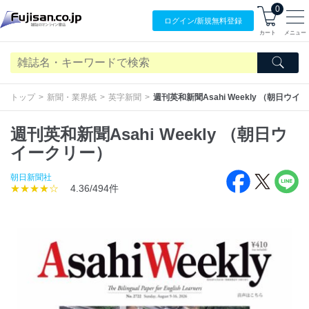
0
ログイン/
新規無料
登録
カート
メニュー
トップ
新聞・業界紙
英字新聞
週刊英和新聞Asahi Weekly （朝日ウイ
週刊英和新聞Asahi Weekly （朝日ウ
イークリー）
朝日新聞社
★★★★☆
4.36/494件