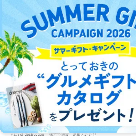
定期購読のプレゼント
目次
紙版
デジタル版
週刊英和新聞 Asahi Weekly （朝日ウイークリー）
2026/8/9-16号
This Week
On the Cover
Path of destruction 熊本で地震 爪痕ふたたび