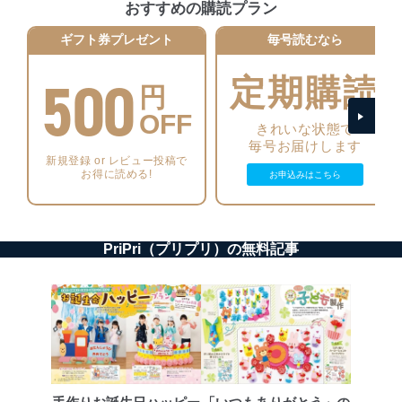
おすすめの購読プラン
個人情報の安全管理措置
ギフト券プレゼント
毎号読むなら
当社は、個人情報の正確性及び安全性を確保するため
500
に、下記セキュリティ対策をはじめとする安全対策を実
定期購読
円
施し、個人情報の漏えい、滅失またはき損の防止及び是
正に努めます。
OFF
きれいな状態で
アクセス制御
毎号お届けします
個人データを取り扱うことのできる機器及び当該
新規登録 or レビュー投稿で
機器を取り扱う従業者を明確化し、 個人データへ
お得に読める!
お申込みはこちら
の不要なアクセスを防止しています。
アクセス者の識別と認証
機器に標準装備されているユーザー制御機能（ユ
PriPri（プリプリ）の無料記事
ーザーアカウント制御）により、個人情報データ
ベース等を取り扱う情報システムを使用する従業
者を識別・認証しています。
外部からの不正アクセス等の防止
個人データを取り扱う機器等のオペレーティング
システムを最新の状態に保持しています。
個人データを取り扱う機器等にセキュリティ対策
ソフトウェア等を導入し、自動更新 機能等の活用