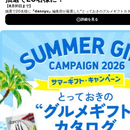
が、これらに限りません。
タダ読みサービス
を楽しもう！
委託先：カスタマーサポート支援会社 、クレジッ
トカード決済などの決済代行・料金回収会社、広
DOWNLOAD FOR IOS
告配信サービス会社
提供先：出版社、出版物発売元、卸売会社、販売
店など商品の供給者、梱包会社、配送会社、新聞
DOWNLOAD FOR ANDROID
販売店などの梱包・配送・配達会社
４．開示対象個人情報の「開示」「訂正」等の請求につ
いて
ご利用方法はこちら
当社は、本人から、開示対象個人情報について利用目的
の通知を求められた場合には、遅滞なくこれに応じま
す。ただし、以下①～④のいずれかに該当する場合は、
総合案内
利用目的の通知を行なうことはできません。そのとき
は、本人に遅滞無くその旨を通知するとともに、理由を
説明させていただきます。
アフィリエイト
採用情報
①利用目的を本人に通知し、又は公表することによって
プレスリリース
お問い合わせ
本人又は第三者の生命、身体、財産その他の権利利益を
害するおそれがある場合
②利用目的を本人に通知し、又は公表することによって
利用規約
プライバシーポリシー
特定商取引法に基づく表示
会社案内
出版社の皆様へ
当該事業者の権利又は正当な利益を害するおそれがある
投資家の皆様へ
サイトマップ
場合