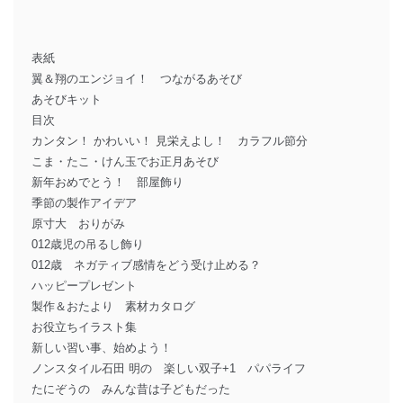
表紙
翼＆翔のエンジョイ！ つながるあそび
あそびキット
目次
カンタン！ かわいい！ 見栄えよし！ カラフル節分
こま・たこ・けん玉でお正月あそび
新年おめでとう！ 部屋飾り
季節の製作アイデア
原寸大 おりがみ
012歳児の吊るし飾り
012歳 ネガティブ感情をどう受け止める？
ハッピープレゼント
製作＆おたより 素材カタログ
お役立ちイラスト集
新しい習い事、始めよう！
ノンスタイル石田 明の 楽しい双子+1 パパライフ
たにぞうの みんな昔は子どもだった