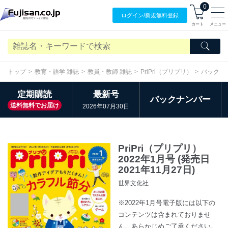
0
ログイン/
新規無料
登録
カート
メニュー
トップ
教育・語学 雑誌
教員・教師 雑誌
PriPri（プリプリ）
バックナ
定期購読
最新号
バックナンバー
送料無料でお届け
2026年07月30日
PriPri（プリプリ）
2022年1月号 (発売日
2021年11月27日)
世界文化社
※2022年1月号電子版には以下の
コンテンツは含まれておりませ
ん。あらかじめご了承ください。