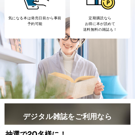
ます。
３．個人情報の第三者提供について
気になる本は
発売日前から事前
定期購読なら
当社は、取得した個人情報を適切に管理し､あらかじめ
予約可能
お得に本が読めて
本人の同意を得ることなく第三者に提供することはあり
送料無料の雑誌も！
ません。ただし、次の場合は除きます。
法令に基づく場合
人の生命､身体または財産の保護のために必要がある
場合であって、本人の同意を得ることが困難であると
き。
公衆衛生の向上または児童の健全な育成の推進のため
に特に必要がある場合であって、本人の同意を得るこ
とが困難である場合。
国の機関もしくは地方公共団体またはその委託を受け
た者が法令の定める事務を遂行することに対して協力
する必要がある場合であって、本人の同意を得ること
により当該事務の遂行に支障を及ぼすおそれがあると
き。
上記２．の利用目的を実施するために守秘義務を結ん
デジタル雑誌をご利用なら
だ企業に、業務の一部として個人情報の取扱いを委
託・提供する場合、その業務に必要な範囲で委託・提
最新号〜バックナンバーまで7000冊以上の雑誌
（電子
供先企業に個人情報を開示することがあります。
書籍）が無料で読み放題！
委託・提供先企業は具体的には以下のような企業です