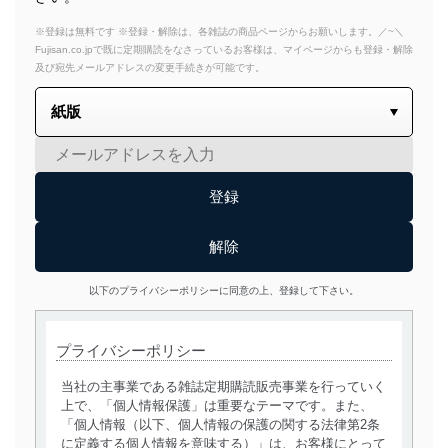
※登録は無料です ※登録・解除は、各雑誌の商品ページからお願いします。／~＼
Fujisan.co.jpで既に定期購読をなさっているお客様は、マイページからも登録・解除
及び宛先メールアドレスの変更手続きが可能です。
以下のプライバシーポリシーに同意の上、登録して下さい。
プライバシーポリシー
当社の主事業である雑誌定期購読販売事業を行っていく
上で、「個人情報保護」は重要なテーマです。また、
「個人情報（以下、個人情報の保護の関する法律第2条
に定義する個人情報を意味する）」は、お客様にとって