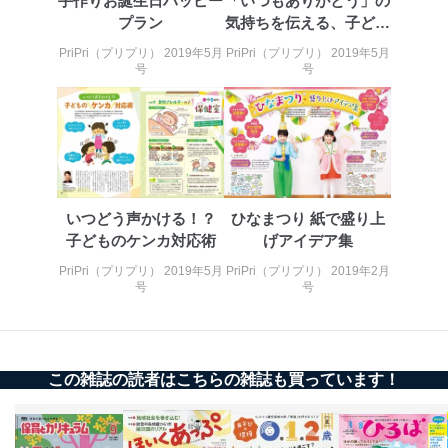
手作りお誕生日ハッピー
「いつもありがとう」の
により、これを最新状態としています。
プラン
気持ちを伝える、子ども
たちからの贈り物
情報システムの使用に伴う漏洩等の防止
PriPri（プリプリ） 2019年5月
PriPri（プリプリ） 2019年5月
メール等により個人データの含まれるファイルを
号
号
送信する場合に、当該ファイルへのパスワードを
設定しています。
個人情報保護マネジメントシステムの継続的改善
当社は、内部監査及びマネジメントレビューの機会を通
じて、個人情報保護マネジメントシステムを継続的に改
善し、常に最良の状態を維持します。
いつどう声かける！？
ひなまつり 紙で盛り上
子どものケンカ対応術
げアイデア集
苦情及び相談受付け窓口
PriPri（プリプリ） 2019年5月
PriPri（プリプリ） 2019年2月
貴殿の個人情報及び当社の個人情報保護マネジメントシ
号
号
ステムに関するご相談及び苦情については以下までご連
絡ください。
適切、かつ迅速に対応させていただきます。
この雑誌の読者はこちらの雑誌も買っています！
株式会社富士山マガジンサービス 個人情報問い合わせ
係
TEL：0570-200-223
FAX：03-5459-7073