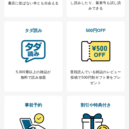
採用応募者の方の
し読み
したり、最新号も試し読
書店に並ばない本とも出会える
4
採用選考、ご連絡のため
個人情報
みできる
当社の従業者の個
人事、総務などの雇用管理等のた
5
人情報
め
パートナー（提携
購入商品配送のため
企業）からの委託
提携企業及びお客様がご購入され
タダ読み
500円OFF
により当社の
た商品の発売元企業からのｅメー
6
定期購読サービス
ル等による商品、
等をご利用の方の
サービス、キャンペーン等の広告
個人情報
に関するご案内のため
当社のサービス利用状況の把握お
よびその分析のため
お問い合わせ対応、トラブル対
SNS公式アカウン
5,000冊以上の雑誌が
普段読んでいる雑誌のレビュー
処、オペレーター教育など応対品
7
トに登録された方
無料で読み放題
投稿で
500円割ギフト券をプレ
質向上のため
の個人情報
ゼント
その他当社のプライバシーポリシ
ー等にて公表する利用目的達成の
ため
※上記の利用目的のうちNo.1～5については保有個人デ
事前予約
割引や特典付き
ータ（開示対象個人情報）の利用目的であり、下記4.の
開示等のご請求に対応させていただきます。
なお、6、7については、パートナー（提携企業）様又は
各SNS運営会社様にご請求いただきますようお願い致し