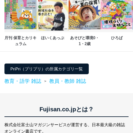
e-mail：
cs@fujisan.co.jp
改訂：2025年2月20日
制定：2005年4月1日
株式会社富士山マガジンサービス
代表取締役会長 西野 伸一郎
月刊 保育とカリキ
ほいくあっぷ
あそびと環境0・
ひろば
個人情報の取扱いについて
ュラム
1・2歳
１．個人情報保護管理者
当社は以下の個人情報保護管理者を設置し、個人情報保
護管理者の責任のもと、個人情報を取得・アクセス・利
PriPri（プリプリ）の所属カテゴリ一覧
用・提供・管理いたします。
教育・語学 雑誌
教員・教師 雑誌
>
東京都渋谷区南平台町16-11
株式会社富士山マガジンサービス
代表取締役会長 西野 伸一郎
個人情報保護管理者: 経営管理グループディレクター 前
田 嘉也
Fujisan.co.jpとは？
２．利用目的
株式会社富士山マガジンサービスが運営する、
日本最大級の雑誌
当社が取り扱う開示対象個人情報の利用目的は次のとお
オンライン書店です。
りです。