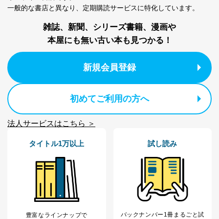
一般的な書店と異なり、
定期購読サービスに特化しています。
No
個人情報の種類
利用目的
購入商品の配送のため
雑誌、新聞、シリーズ書籍、漫画や
商品代金回収のため
本屋にも無い古い本も見つかる！
ｅメール等による商品、サービ
ス、キャンペーン等の広告の案内
当社の定期購読サ
のため
1
ービス等をご利用
新規会員登録
個人が特定できない形で取得した
の方の個人情報
閲覧履歴や購買履歴等の情報を分
析して、趣味・嗜好に
初めてご利用の方へ
応じた新商品・サービスに関する
広告のため
当社にお問合わせ
お問い合わせ対応、トラブル対
法人サービスはこちら ＞
2
いただいた方の個
処、オペレーター教育など応対品
人情報
質向上のため
タイトル1万以上
試し読み
カスタマーQ＆Aサイトの投稿内容
の確認のため
ｅメール等によるカスタマーQ＆A
当社カスタマーQ＆
サイトのサービス内容のご案内の
3
Aサービス利用者
ため
ｅメール等による商品、サービ
ス、キャンペーン等の広告に関す
るご案内のため
バックナンバー1冊まるごと試
豊富なラインナップで