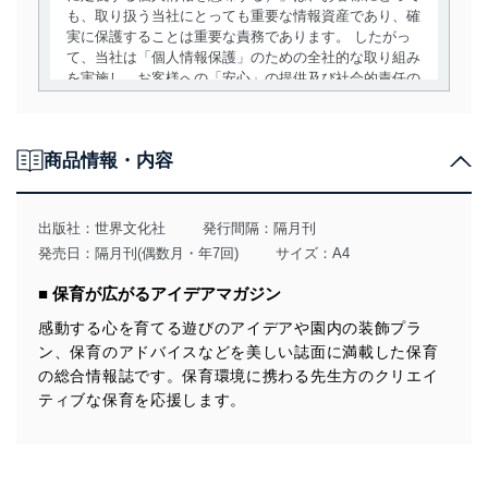
も、取り扱う当社にとっても重要な情報資産であり、確
実に保護することは重要な責務であります。 したがっ
て、当社は「個人情報保護」のための全社的な取り組み
を実施し、お客様への「安心」の提供及び社会的責任の
責務を果たすことを確実にいたします。
個人情報の取得・利用・提供について
商品情報・内容
当社は、個人情報の取得・利用・提供に際して、その利
用目的を明確にし、本人の同意を得たうえで利用目的の
達成に必要な範囲内で適法かつ公正な手段によって取
出版社：
世界文化社
発行間隔：隔月刊
得・利用・提供を行います。また、当社が保有している
発売日：隔月刊(偶数月・年7回)
サイズ：A4
個人情報は、同意を得ずに目的外利用、第三者への提
供・開示は行いません。当社においてはこれらの取り組
■ 保育が広がるアイデアマガジン
みを確実にするため、従業者等の教育を徹底してまいり
ます。また、目的外利用を行わないために、適切な管理
感動する心を育てる遊びのアイデアや園内の装飾プラ
措置を講じます。
ン、保育のアドバイスなどを美しい誌面に満載した保育
の総合情報誌です。保育環境に携わる先生方のクリエイ
法令遵守
ティブな保育を応援します。
当社は、個人情報に関連する法令、国が定める指針及び
その他の規範を遵守します。また、当社の管理の仕組み
に、これらの法令及びその他の規範を常に適合させま
す。