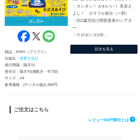
・カンタン！ かわいい！ 見栄え
よし！ カラフル節分（一部）
・012歳児向け阿部直美のシアタ
試し読み
ー
・ケロポンズの0...
目次を見る
雑誌：PriPri（プリプリ）
出版社：
世界文化社
発行間隔：隔月刊
発売日：隔月刊(偶数月・年7回)
サイズ：A4
参考価格：[デジタル版]1,480円
ご注文はこちら
?
レビュー500円割引とは