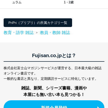
ュラム
1・2歳
１．個人情報保護管理者
当社は以下の個人情報保護管理者を設置し、個人情報保
護管理者の責任のもと、個人情報を取得・アクセス・利
PriPri（プリプリ）の所属カテゴリ一覧
用・提供・管理いたします。
教育・語学 雑誌
教員・教師 雑誌
>
東京都渋谷区南平台町16-11
株式会社富士山マガジンサービス
代表取締役会長 西野 伸一郎
個人情報保護管理者: 経営管理グループディレクター 前
田 嘉也
Fujisan.co.jpとは？
２．利用目的
株式会社富士山マガジンサービスが運営する、
日本最大級の雑誌
当社が取り扱う開示対象個人情報の利用目的は次のとお
オンライン書店です。
りです。
一般的な書店と異なり、
定期購読サービスに特化しています。
No
個人情報の種類
利用目的
購入商品の配送のため
雑誌、新聞、シリーズ書籍、漫画や
商品代金回収のため
本屋にも無い古い本も見つかる！
ｅメール等による商品、サービ
ス、キャンペーン等の広告の案内
当社の定期購読サ
のため
1
ービス等をご利用