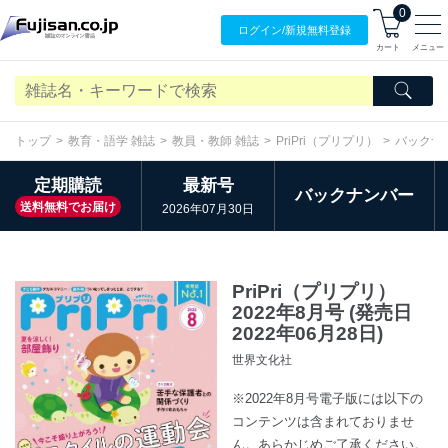
0
ログイン/
新規無料
登録
カート
メニュー
トップ
教育・語学 雑誌
教員・教師 雑誌
PriPri（プリプリ）
バックナ
定期購読
最新号
バックナンバー
送料無料でお届け
2026年07月30日
PriPri（プリプリ）
2022年8月号 (発売日
2022年06月28日)
世界文化社
※2022年8月号電子版には以下の
コンテンツは含まれておりませ
ん。あらかじめご了承ください。