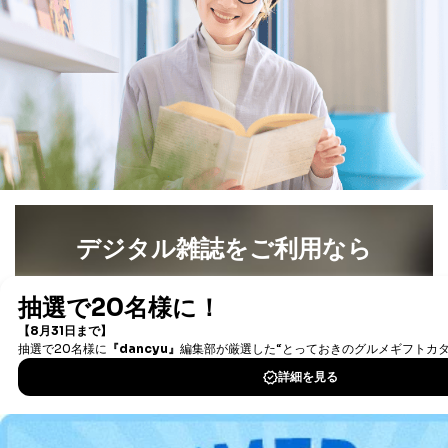
法令に基づく場合
人の生命､身体または財産の保護のために必要がある
場合であって、本人の同意を得ることが困難であると
き。
公衆衛生の向上または児童の健全な育成の推進のため
に特に必要がある場合であって、本人の同意を得るこ
とが困難である場合。
国の機関もしくは地方公共団体またはその委託を受け
た者が法令の定める事務を遂行することに対して協力
する必要がある場合であって、本人の同意を得ること
により当該事務の遂行に支障を及ぼすおそれがあると
き。
上記２．の利用目的を実施するために守秘義務を結ん
デジタル雑誌をご利用なら
だ企業に、業務の一部として個人情報の取扱いを委
託・提供する場合、その業務に必要な範囲で委託・提
最新号〜バックナンバーまで7000冊以上の雑誌
（電子
供先企業に個人情報を開示することがあります。
書籍）が無料で読み放題！
委託・提供先企業は具体的には以下のような企業です
が、これらに限りません。
タダ読みサービス
を楽しもう！
委託先：カスタマーサポート支援会社 、クレジッ
トカード決済などの決済代行・料金回収会社、広
DOWNLOAD FOR IOS
告配信サービス会社
提供先：出版社、出版物発売元、卸売会社、販売
店など商品の供給者、梱包会社、配送会社、新聞
DOWNLOAD FOR ANDROID
販売店などの梱包・配送・配達会社