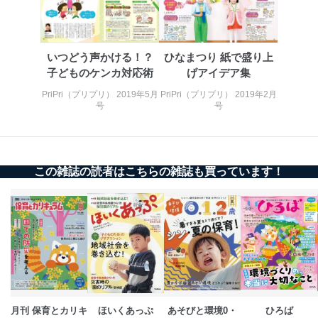
個人情報保護マネジメントシステムの継続的改善
当社は、内部監査及びマネジメントレビューの機会を通
じて、個人情報保護マネジメントシステムを継続的に改
善し、常に最良の状態を維持します。
いつどう声かける！？
ひなまつり 紙で盛り上
子どものケンカ対応術
げアイデア集
苦情及び相談受付け窓口
PriPri（プリプリ） 2019年5月
PriPri（プリプリ） 2019年2月
貴殿の個人情報及び当社の個人情報保護マネジメントシ
号
号
ステムに関するご相談及び苦情については以下までご連
絡ください。
適切、かつ迅速に対応させていただきます。
この雑誌の読者はこちらの雑誌も買っています！
株式会社富士山マガジンサービス 個人情報問い合わせ
係
TEL：0570-200-223
FAX：03-5459-7073
e-mail：
cs@fujisan.co.jp
改訂：2025年2月20日
制定：2005年4月1日
株式会社富士山マガジンサービス
代表取締役会長 西野 伸一郎
月刊 保育とカリキ
ほいくあっぷ
あそびと環境0・
ひろば
個人情報の取扱いについて