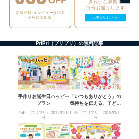
OFF
きれいな状態で
アクセス制御
毎号お届けします
個人データを取り扱うことのできる機器及び当該
新規登録 or レビュー投稿で
機器を取り扱う従業者を明確化し、 個人データへ
お得に読める!
お申込みはこちら
の不要なアクセスを防止しています。
アクセス者の識別と認証
機器に標準装備されているユーザー制御機能（ユ
PriPri（プリプリ）の無料記事
ーザーアカウント制御）により、個人情報データ
ベース等を取り扱う情報システムを使用する従業
者を識別・認証しています。
外部からの不正アクセス等の防止
個人データを取り扱う機器等のオペレーティング
システムを最新の状態に保持しています。
個人データを取り扱う機器等にセキュリティ対策
ソフトウェア等を導入し、自動更新 機能等の活用
手作りお誕生日ハッピー
「いつもありがとう」の
により、これを最新状態としています。
プラン
気持ちを伝える、子ども
たちからの贈り物
情報システムの使用に伴う漏洩等の防止
PriPri（プリプリ） 2019年5月
PriPri（プリプリ） 2019年5月
メール等により個人データの含まれるファイルを
号
号
送信する場合に、当該ファイルへのパスワードを
設定しています。