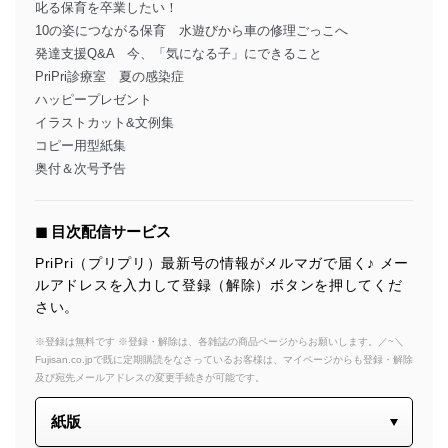
叱る保育を卒業したい！
10の姿につながる保育 水遊びから車の修理ごっこへ
発達支援Q&A 今、「気になる子」にできること
PriPri診療室 夏の感染症
ハッピープレゼント
イラストカット&文例集
コピー用型紙集
奥付＆次号予告
◼︎ 目次配信サービス
PriPri（プリプリ）最新号の情報がメルマガで届く♪ メー
ルアドレスを入力して登録（解除）ボタンを押してくだ
さい。
※登録は無料です ※登録・解除は、各雑誌の商品ページからお願いします。／~＼
Fujisan.co.jpで既に定期購読をなさっているお客様は、マイページからも登録・解除
及び宛先メールアドレスの変更手続きが可能です。