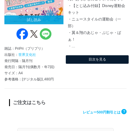
・【とじ込み付録】Disney運動会
キット
・ニュースタイルの運動会（一
試し読み
部）
・翼＆翔のあじゃ・ぶじゃ・ば
ぁ！
・...
雑誌：PriPri（プリプリ）
出版社：
世界文化社
目次を見る
発行間隔：隔月刊
発売日：隔月刊(偶数月・年7回)
サイズ：A4
参考価格：[デジタル版]1,480円
ご注文はこちら
?
レビュー500円割引とは