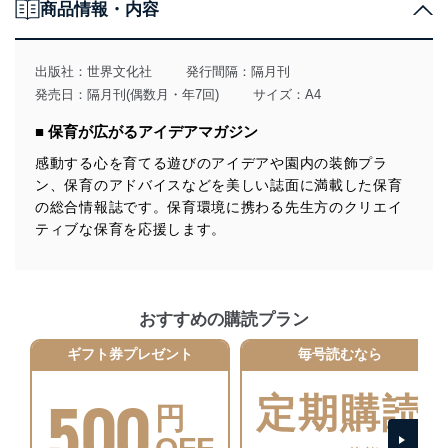
商品情報・内容
当社は、個人情報の取得・利用・提供に際して、その利
用目的を明確にし、本人の同意を得たうえで利用目的の
達成に必要な範囲内で適法かつ公正な手段によって取
出版社：
世界文化社
発行間隔：隔月刊
得・利用・提供を行います。また、当社が保有している
発売日：隔月刊(偶数月・年7回)
サイズ：A4
個人情報は、同意を得ずに目的外利用、第三者への提
供・開示は行いません。当社においてはこれらの取り組
■ 保育が広がるアイデアマガジン
みを確実にするため、従業者等の教育を徹底してまいり
ます。また、目的外利用を行わないために、適切な管理
感動する心を育てる遊びのアイデアや園内の装飾プラ
措置を講じます。
ン、保育のアドバイスなどを美しい誌面に満載した保育
の総合情報誌です。保育環境に携わる先生方のクリエイ
法令遵守
ティブな保育を応援します。
当社は、個人情報に関連する法令、国が定める指針及び
その他の規範を遵守します。また、当社の管理の仕組み
に、これらの法令及びその他の規範を常に適合させま
す。
おすすめの購読プラン
個人情報の安全管理措置
ギフト券プレゼント
毎号読むなら
当社は、個人情報の正確性及び安全性を確保するため
500
に、下記セキュリティ対策をはじめとする安全対策を実
定期購読
円
施し、個人情報の漏えい、滅失またはき損の防止及び是
正に努めます。