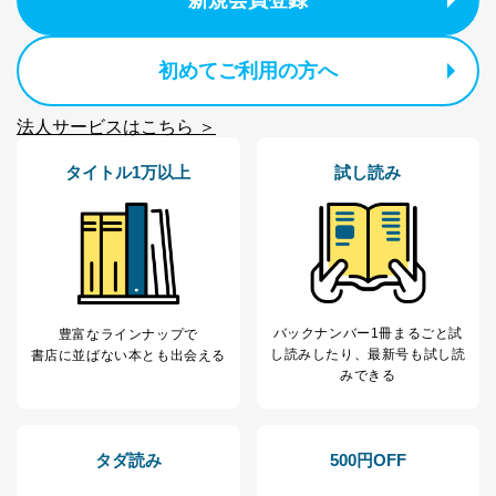
新規会員登録
個人が特定できない形で取得した
の方の個人情報
閲覧履歴や購買履歴等の情報を分
析して、趣味・嗜好に
初めてご利用の方へ
応じた新商品・サービスに関する
広告のため
当社にお問合わせ
お問い合わせ対応、トラブル対
法人サービスはこちら ＞
2
いただいた方の個
処、オペレーター教育など応対品
人情報
質向上のため
タイトル1万以上
試し読み
カスタマーQ＆Aサイトの投稿内容
の確認のため
ｅメール等によるカスタマーQ＆A
当社カスタマーQ＆
サイトのサービス内容のご案内の
3
Aサービス利用者
ため
ｅメール等による商品、サービ
ス、キャンペーン等の広告に関す
るご案内のため
バックナンバー1冊まるごと試
豊富なラインナップで
採用応募者の方の
し読み
したり、最新号も試し読
書店に並ばない本とも出会える
4
採用選考、ご連絡のため
個人情報
みできる
当社の従業者の個
人事、総務などの雇用管理等のた
5
人情報
め
パートナー（提携
購入商品配送のため
企業）からの委託
提携企業及びお客様がご購入され
タダ読み
500円OFF
により当社の
た商品の発売元企業からのｅメー
6