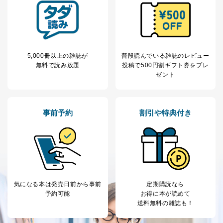
定期購読サービス
ル等による商品、
等をご利用の方の
サービス、キャンペーン等の広告
個人情報
に関するご案内のため
当社のサービス利用状況の把握お
よびその分析のため
お問い合わせ対応、トラブル対
SNS公式アカウン
5,000冊以上の雑誌が
普段読んでいる雑誌のレビュー
処、オペレーター教育など応対品
7
トに登録された方
無料で読み放題
投稿で
500円割ギフト券をプレ
質向上のため
の個人情報
ゼント
その他当社のプライバシーポリシ
ー等にて公表する利用目的達成の
ため
※上記の利用目的のうちNo.1～5については保有個人デ
事前予約
割引や特典付き
ータ（開示対象個人情報）の利用目的であり、下記4.の
開示等のご請求に対応させていただきます。
なお、6、7については、パートナー（提携企業）様又は
各SNS運営会社様にご請求いただきますようお願い致し
ます。
３．個人情報の第三者提供について
気になる本は
発売日前から事前
定期購読なら
当社は、取得した個人情報を適切に管理し､あらかじめ
予約可能
お得に本が読めて
本人の同意を得ることなく第三者に提供することはあり
送料無料の雑誌も！
ません。ただし、次の場合は除きます。