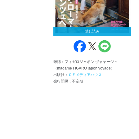
試し読み
雑誌：フィガロジャポン ヴォヤージュ
（madame FIGARO japon voyage）
出版社：
ＣＥメディアハウス
発行間隔：不定期