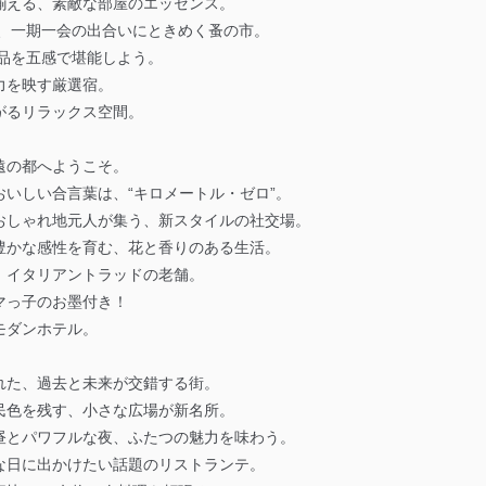
揃える、素敵な部屋のエッセンス。
で、一期一会の出合いにときめく蚤の市。
品を五感で堪能しよう。
力を映す厳選宿。
がるリラックス空間。
遠の都へようこそ。
いしい合言葉は、“キロメートル・ゼロ”。
おしゃれ地元人が集う、新スタイルの社交場。
豊かな感性を育む、花と香りのある生活。
、イタリアントラッドの老舗。
マっ子のお墨付き！
モダンホテル。
れた、過去と未来が交錯する街。
民色を残す、小さな広場が新名所。
昼とパワフルな夜、ふたつの魅力を味わう。
な日に出かけたい話題のリストランテ。