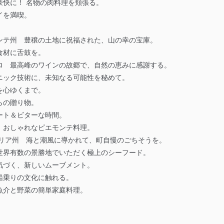
豪快に！ 名物の肉料理を頬張る。
イを満喫。
ンテ州 豊穣の土地に祝福された、山の幸の宝庫。
食材に舌鼓を。
ロ 最高峰のワインの故郷で、自然の恵みに感謝する。
ニック技術に、未知なる可能性を秘めて。
を心ゆくまで。
らの贈り物。
ート＆ビターな時間。
、おしゃれなピエモンテ料理。
ーリア州 海と潮風に導かれて、町自慢のごちそうを。
世界有数の景勝地でいただく極上のシーフード。
気づく、新しいムーブメント。
船乗りの文化に触れる。
魚介と野菜の簡単家庭料理。