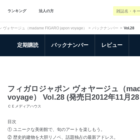
ランキング
法人の方
ォヤージュ（madame FIGARO japon voyage）
バックナンバー
Vol.28
定期購読
バックナンバー
レビュー
フィガロジャポン ヴォヤージュ（madame
voyage） Vol.28 (発売日2012年11月28
ＣＥメディアハウス
目次
① ユニークな美術館で、旬のアートを楽しもう。
② 歴史的建物を大胆リノベ、話題独占の最新アドレス。