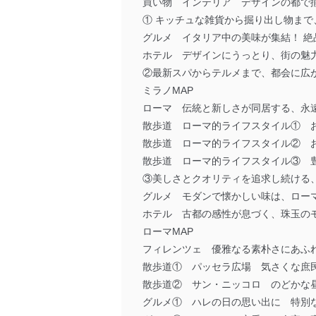
買い物 インテリア デザインの都で
① キッチュな雑貨から掘り出し物ま
グルメ イタリア中の美味が集結！ 絶
ホテル デザインにうっとり、街の魅
②最新スパからテルメまで、都会に広
ミラノMAP
ローマ 伝統と新しさが同居する、永
散歩道 ローマ的ライフスタイル① お
散歩道 ローマ的ライフスタイル② 
散歩道 ローマ的ライフスタイル③ 
③美しさとクオリティを追求し続ける
グルメ モダンで懐かしい味は、ロー
ホテル 古都の感性が息づく、珠玉の
ローマMAP
フィレンツェ 優雅なる素朴さにあふ
散歩道① パッセラ広場 気さくな庶
散歩道② サン・ニッコロ のどかな
グルメ① ハレの日の思い出に 特別