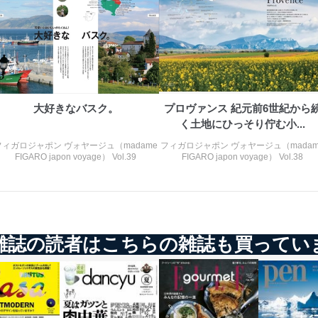
大好きなバスク。
プロヴァンス 紀元前6世紀から
く土地にひっそり佇む小...
フィガロジャポン ヴォヤージュ（madame
フィガロジャポン ヴォヤージュ（madam
FIGARO japon voyage） Vol.39
FIGARO japon voyage） Vol.38
雑誌の読者はこちらの雑誌も買ってい