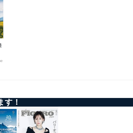
続
e
ます！