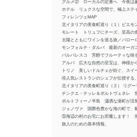
グルメ② ローカルの定番へ 今夜は
ホテル リュクスな空間で、極上ステ
フィレンツェMAP
北イタリアの美食町巡り（１）ピエモ
モレート トリュフにチーズ、至高の
太陽とともにワインを巡る旅／バロー
モンフォルテ・ダルバ 最新のオーガ
バルバレスコ 芳醇でフルーティな味
アルバ 広大な自然の至宝は、神様か
トリノ 美しいドルチェが紡ぐ、スイ
④人気レストランのシェフが伝授する
北イタリアの美食町巡り（２） リグ
チンクエ・テッレ＆ポルトヴェネレ 
ポルトフィーノ半島 瀟洒な港町が活
ジェノヴァ 国際色豊かな海の町で、
⑤海辺の村のお宅にお邪魔します！ 
旅人のための基本情報。