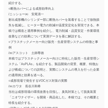
紹介する。
○断熱カバーによる成形効率向上
/ニッショー㈱ 安尾清一
射出成形機のシリンダー部に断熱カバーを装着することで放熱損
失を低減し、ヒーター電力の削減や温度安定化を実現できる。本
稿では構造と適用事例を紹介し、電力削減・品質安定・作業環境
改善などの効果について実測データを基に解説する。
○プラスチックメーカー向け販売・生産管理システムの特徴と事
例
/㈱アスコット 土師尊徳
本稿ではプラスチックメーカー向けに特化した販売・生産管理シ
ステム「AsPLAs」を紹介する。製品開発の背景、概要、特徴お
よび構成についての説明と、実際にシステムの導入を行った企業
の適用例と効果を述べる。
○成形現場で発生するVOCガス対策の実際
/㈱カワタ 長谷川和希
当社は成形現場の環境改善を目指し、臭気対策として脱臭装置
「ニオワナイザー」を開発・商品化した。本稿では、その概要と
特長を紹介する。