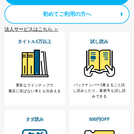
代表取締役会長 西野 伸一郎
個人情報保護管理者: 経営管理グループディレクター 前
田 嘉也
初めてご利用の方へ
２．利用目的
法人サービスはこちら ＞
当社が取り扱う開示対象個人情報の利用目的は次のとお
りです。
タイトル1万以上
試し読み
No
個人情報の種類
利用目的
購入商品の配送のため
商品代金回収のため
ｅメール等による商品、サービ
ス、キャンペーン等の広告の案内
当社の定期購読サ
のため
1
ービス等をご利用
個人が特定できない形で取得した
バックナンバー1冊まるごと試
豊富なラインナップで
の方の個人情報
閲覧履歴や購買履歴等の情報を分
し読み
したり、最新号も試し読
書店に並ばない本とも出会える
析して、趣味・嗜好に
みできる
応じた新商品・サービスに関する
広告のため
当社にお問合わせ
お問い合わせ対応、トラブル対
2
いただいた方の個
処、オペレーター教育など応対品
タダ読み
500円OFF
人情報
質向上のため
カスタマーQ＆Aサイトの投稿内容