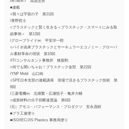
/㈱Tech-T 高原忠良
■連載
○我々は宇宙の子 第21回
/青野哲士
○プラスチックと賢く生きる＜プラスチック・スマートにみる取
組事例＞ 第13回
/グローブライド㈱ 平安洋一郎
○バイオ由来プラスチックとサーキュラーエコノミー：グローバ
ル素材革命の現状 第10回
/ITIコンサルタント事務所 猪股勲
○何でも聞いちゃお！プラスチック金型 第22回
/YNP Mold 山口純
○SPE日本支部の連載講座 現場で活きるプラスチック技術 第
8回
/三菱電機㈱ 北畑繁・広瀬悦子・亀井大輔
○成形材料の分子切断速度論 第6回
/元）アモコ・パフォーマンス・プロダクツ 安永茂樹
■プラ工連便り
■ISO/IEC/JIS Plastics 事務局便り