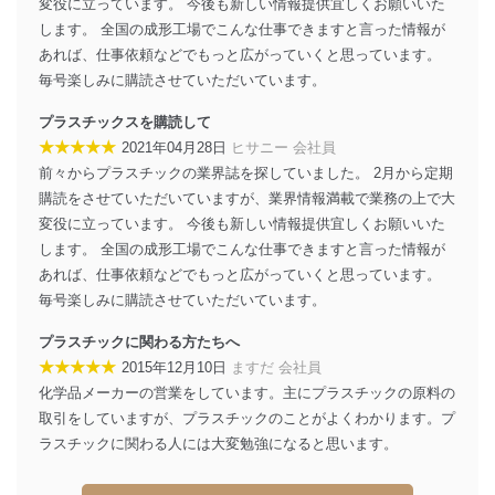
変役に立っています。 今後も新しい情報提供宜しくお願いいた
します。 全国の成形工場でこんな仕事できますと言った情報が
法令遵守
あれば、仕事依頼などでもっと広がっていくと思っています。
当社は、個人情報に関連する法令、国が定める指針及び
毎号楽しみに購読させていただいています。
その他の規範を遵守します。また、当社の管理の仕組み
に、これらの法令及びその他の規範を常に適合させま
プラスチックスを購読して
す。
★★★★★
2021年04月28日
ヒサニー 会社員
前々からプラスチックの業界誌を探していました。 2月から定期
個人情報の安全管理措置
購読をさせていただいていますが、業界情報満載で業務の上で大
当社は、個人情報の正確性及び安全性を確保するため
変役に立っています。 今後も新しい情報提供宜しくお願いいた
に、下記セキュリティ対策をはじめとする安全対策を実
します。 全国の成形工場でこんな仕事できますと言った情報が
施し、個人情報の漏えい、滅失またはき損の防止及び是
あれば、仕事依頼などでもっと広がっていくと思っています。
正に努めます。
毎号楽しみに購読させていただいています。
アクセス制御
個人データを取り扱うことのできる機器及び当該
プラスチックに関わる方たちへ
機器を取り扱う従業者を明確化し、 個人データへ
★★★★★
2015年12月10日
ますだ 会社員
の不要なアクセスを防止しています。
化学品メーカーの営業をしています。主にプラスチックの原料の
取引をしていますが、プラスチックのことがよくわかります。プ
アクセス者の識別と認証
機器に標準装備されているユーザー制御機能（ユ
ラスチックに関わる人には大変勉強になると思います。
ーザーアカウント制御）により、個人情報データ
ベース等を取り扱う情報システムを使用する従業