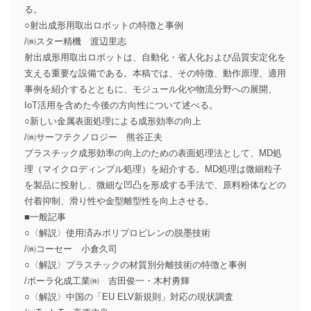
る。
○射出成形用取出ロボットの特徴と事例
/㈱スター精機 渡辺里志
射出成形用取出ロボットは、自動化・省人化および品質安定化を
支える重要な設備である。本稿では、その特徴、動作原理、適用
事例を紹介するとともに、モジュール化や物流分野への展開、
IoT活用を含めた今後の方向性について述べる。
○新しい金属表面処理による成形効率の向上
/㈱サーフテクノロジー 熊谷正夫
プラスチック成形効率の向上のための表面処理法として、MD処
理（マイクロディンプル処理）を紹介する。MD処理は微細粒子
を製品に投射し、微細な凹凸を形成する手法で、原料粉体などの
付着抑制、滑り性や金型離型性を向上させる。
■一般記事
○〈解説〉使用済みポリプロピレンの脱墨技術
/㈱コーセー 小倉久司
○〈解説〉プラスチックの材質別分離技術の特徴と事例
/ポーラ化成工業㈱ 吉田俊一・木村勇輝
○〈解説〉中国の「EU ELV新規則」対応の現状調査