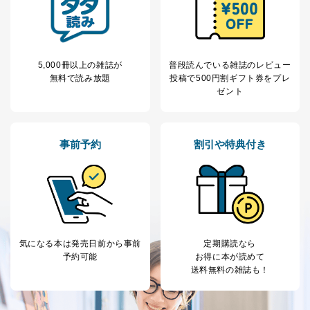
の確認のため
ｅメール等によるカスタマーQ＆A
当社カスタマーQ＆
サイトのサービス内容のご案内の
3
Aサービス利用者
ため
ｅメール等による商品、サービ
5,000冊以上の雑誌が
普段読んでいる雑誌のレビュー
ス、キャンペーン等の広告に関す
無料で読み放題
投稿で
500円割ギフト券をプレ
るご案内のため
ゼント
採用応募者の方の
4
採用選考、ご連絡のため
個人情報
当社の従業者の個
人事、総務などの雇用管理等のた
5
人情報
め
事前予約
割引や特典付き
パートナー（提携
購入商品配送のため
企業）からの委託
提携企業及びお客様がご購入され
により当社の
た商品の発売元企業からのｅメー
6
定期購読サービス
ル等による商品、
等をご利用の方の
サービス、キャンペーン等の広告
個人情報
に関するご案内のため
当社のサービス利用状況の把握お
よびその分析のため
気になる本は
発売日前から事前
定期購読なら
お問い合わせ対応、トラブル対
予約可能
お得に本が読めて
SNS公式アカウン
処、オペレーター教育など応対品
送料無料の雑誌も！
7
トに登録された方
質向上のため
の個人情報
その他当社のプライバシーポリシ
ー等にて公表する利用目的達成の