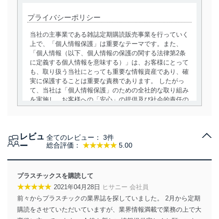
プライバシーポリシー
当社の主事業である雑誌定期購読販売事業を行っていく
上で、「個人情報保護」は重要なテーマです。また、
「個人情報（以下、個人情報の保護の関する法律第2条
に定義する個人情報を意味する）」は、お客様にとって
も、取り扱う当社にとっても重要な情報資産であり、確
実に保護することは重要な責務であります。 したがっ
て、当社は「個人情報保護」のための全社的な取り組み
を実施し、お客様への「安心」の提供及び社会的責任の
責務を果たすことを確実にいたします。
個人情報の取得・利用・提供について
レビュ
全てのレビュー：
3件
当社は、個人情報の取得・利用・提供に際して、その利
ー
総合評価：
★★★★★
5.00
用目的を明確にし、本人の同意を得たうえで利用目的の
達成に必要な範囲内で適法かつ公正な手段によって取
得・利用・提供を行います。また、当社が保有している
プラスチックスを購読して
個人情報は、同意を得ずに目的外利用、第三者への提
★★★★★
2021年04月28日
ヒサニー 会社員
供・開示は行いません。当社においてはこれらの取り組
前々からプラスチックの業界誌を探していました。 2月から定期
みを確実にするため、従業者等の教育を徹底してまいり
ます。また、目的外利用を行わないために、適切な管理
購読をさせていただいていますが、業界情報満載で業務の上で大
措置を講じます。