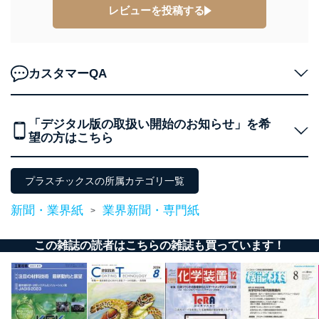
者を識別・認証しています。
レビューを投稿する
外部からの不正アクセス等の防止
個人データを取り扱う機器等のオペレーティング
システムを最新の状態に保持しています。
カスタマーQA
個人データを取り扱う機器等にセキュリティ対策
ソフトウェア等を導入し、自動更新 機能等の活用
により、これを最新状態としています。
「デジタル版の取扱い開始のお知らせ」を希
情報システムの使用に伴う漏洩等の防止
望の方はこちら
メール等により個人データの含まれるファイルを
送信する場合に、当該ファイルへのパスワードを
設定しています。
プラスチックスの所属カテゴリ一覧
個人情報保護マネジメントシステムの継続的改善
新聞・業界紙
業界新聞・専門紙
>
当社は、内部監査及びマネジメントレビューの機会を通
じて、個人情報保護マネジメントシステムを継続的に改
この雑誌の読者はこちらの雑誌も買っています！
善し、常に最良の状態を維持します。
苦情及び相談受付け窓口
貴殿の個人情報及び当社の個人情報保護マネジメントシ
ステムに関するご相談及び苦情については以下までご連