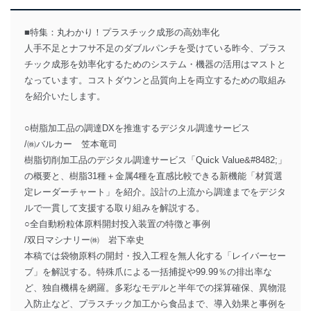
■特集：丸わかり！プラスチック成形の高効率化
人手不足とナフサ不足のダブルパンチを受けている昨今、プラス
チック成形を効率化するためのシステム・機器の活用はマストと
なっています。コストダウンと品質向上を両立するための取組み
を紹介いたします。
○樹脂加工品の調達DXを推進するデジタル調達サービス
/㈱バルカー 笠本竜司
樹脂切削加工品のデジタル調達サービス「Quick Value&#8482;」
の概要と、樹脂31種＋金属4種を直感比較できる新機能「材質選
定レーダーチャート」を紹介。設計の上流から調達までをデジタ
ルで一貫して支援する取り組みを解説する。
○全自動粉粒体原料開封投入装置の特徴と事例
/双日マシナリー㈱ 岩下幸史
本稿では袋物原料の開封・投入工程を無人化する「レイバーセー
ブ」を解説する。特殊爪による一括捕捉や99.99％の排出率な
ど、独自機構を網羅。多彩なモデルと半年での採算確保、異物混
入防止など、プラスチック加工から食品まで、導入効果と事例を