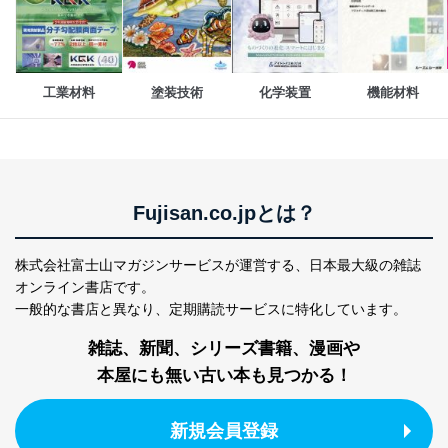
絡ください。
適切、かつ迅速に対応させていただきます。
株式会社富士山マガジンサービス 個人情報問い合わせ
係
工業材料
塗装技術
化学装置
機能材料
TEL：0570-200-223
FAX：03-5459-7073
e-mail：
cs@fujisan.co.jp
改訂：2025年2月20日
制定：2005年4月1日
Fujisan.co.jpとは？
株式会社富士山マガジンサービス
代表取締役会長 西野 伸一郎
個人情報の取扱いについて
株式会社富士山マガジンサービスが運営する、
日本最大級の雑誌
オンライン書店です。
１．個人情報保護管理者
一般的な書店と異なり、
定期購読サービスに特化しています。
当社は以下の個人情報保護管理者を設置し、個人情報保
雑誌、新聞、シリーズ書籍、漫画や
護管理者の責任のもと、個人情報を取得・アクセス・利
本屋にも無い古い本も見つかる！
用・提供・管理いたします。
東京都渋谷区南平台町16-11
新規会員登録
株式会社富士山マガジンサービス