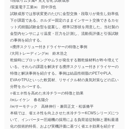
○段取りムダ減×“見える化”試験成形
/双葉電子工業㈱ 田中淳也
試験成形では形状変更のたびに金型交換・段取りが発生し効率低
下が課題である。ホルダー固定のままインサート交換できるカセ
ット式樹脂試験金型を提案し、標準12形状を用意した。当社製の
金型内センサにより温度・圧力を計測し、流動長評価と引張試験
の事例を紹介する。
○攪拌スクリュー付きドライヤーの特徴と事例
/大同トレーディング㈱ 鈴木浩之
乾燥時にブロッキングやムラが発生する難乾燥材料が昨今増えて
いる。それらの課題を解決する攪拌スクリュー付きドライヤーの
特徴と解決事例を紹介する。事例は結晶性樹脂のPETやPLA、
EVAやTPUといった軟質材、リサイクル材の臭気対策などの広い
分野をカバーする。
○省エネ性を高めた水冷チラーの特徴と効果
/㈱レイケン 春名陽介
/㈱サーモテック 高林伸行・兼田正文・松坂脩平
本稿では、省エネ性を向上させた水冷チラーKCWSシリーズにつ
いて、インバーター圧縮機の採用による負荷追従制御と運転最適
化の技術的特長、および実機評価に基づく省エネ効果を紹介す