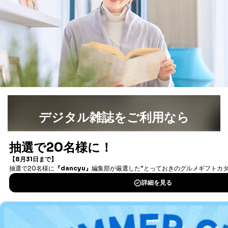
ため
※上記の利用目的のうちNo.1～5については保有個人デ
ータ（開示対象個人情報）の利用目的であり、下記4.の
開示等のご請求に対応させていただきます。
なお、6、7については、パートナー（提携企業）様又は
各SNS運営会社様にご請求いただきますようお願い致し
ます。
３．個人情報の第三者提供について
当社は、取得した個人情報を適切に管理し､あらかじめ
デジタル雑誌をご利用なら
本人の同意を得ることなく第三者に提供することはあり
ません。ただし、次の場合は除きます。
最新号〜バックナンバーまで7000冊以上の雑誌
（電子
法令に基づく場合
書籍）が無料で読み放題！
人の生命､身体または財産の保護のために必要がある
タダ読みサービス
を楽しもう！
場合であって、本人の同意を得ることが困難であると
き。
公衆衛生の向上または児童の健全な育成の推進のため
DOWNLOAD FOR IOS
に特に必要がある場合であって、本人の同意を得るこ
とが困難である場合。
国の機関もしくは地方公共団体またはその委託を受け
DOWNLOAD FOR ANDROID
た者が法令の定める事務を遂行することに対して協力
する必要がある場合であって、本人の同意を得ること