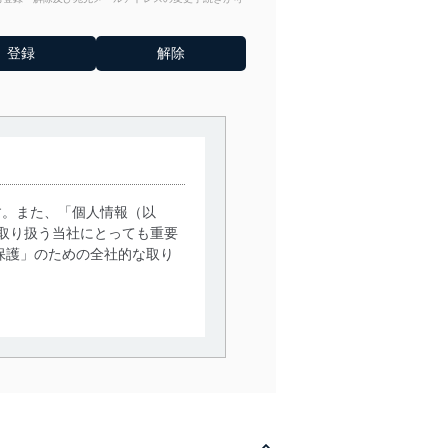
す。また、「個人情報（以
取り扱う当社にとっても重要
保護」のための全社的な取り
。
で利用目的の達成に必要な範
情報は、同意を得ずに目的外
従業者等の教育を徹底してま