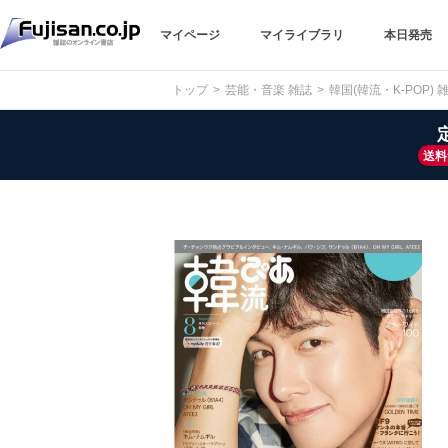
マイページ
マイライブラリ
本日発売
トップ
芸能・音楽 雑誌
韓国(韓流・K-POP) 
送料