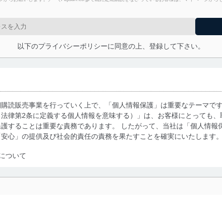
以下のプライバシーポリシーに同意の上、登録して下さい。
期購読販売事業を行っていく上で、「個人情報保護」は重要なテーマで
る法律第2条に定義する個人情報を意味する）」は、お客様にとっても、
護することは重要な責務であります。 したがって、当社は「個人情報
「安心」の提供及び社会的責任の責務を果たすことを確実にいたします
について
利用・提供に際して、その利用目的を明確にし、本人の同意を得たうえ
によって取得・利用・提供を行います。また、当社が保有している個人
示は行いません。当社においてはこれらの取り組みを確実にするため、
用を行わないために、適切な管理措置を講じます。