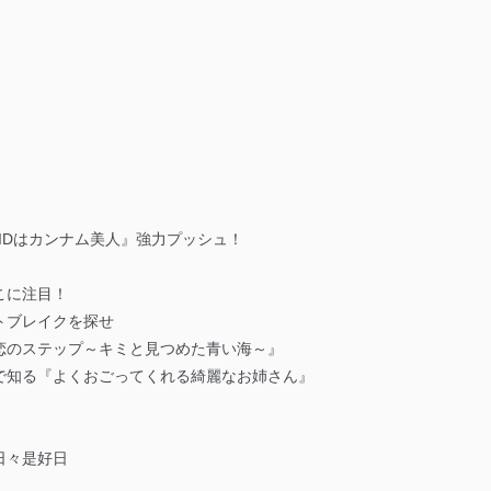
のIDはカンナム美人』強力プッシュ！
こに注目！
トブレイクを探せ
恋のステップ～キミと見つめた青い海～』
ドで知る『よくおごってくれる綺麗なお姉さん』
日々是好日
！