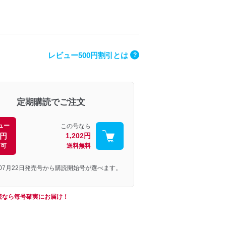
レビュー500円割引とは
?
定期購読でご注文
ュー
この号なら
0円
1,202円
引可
送料無料
年07月22日発売号から購読開始号が選べます。
読なら毎号確実にお届け！