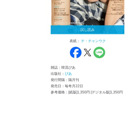
試し読み
表紙：
チ・チャンウク
雑誌：韓流ぴあ
出版社：
ぴあ
発行間隔：隔月刊
発売日：毎奇月22日
参考価格：[紙版]1,350円 [デジタル版]1,350円