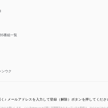
ヨ
BS番組一覧
ャンウク
く♪ メールアドレスを入力して登録（解除）ボタンを押してくださ
からお願いします。／~＼Fujisan.co.jpで既に定期購読をなさっているお客様は、マイページ