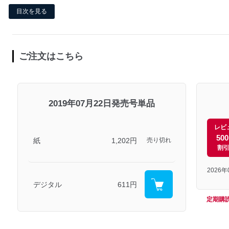
目次を見る
ご注文はこちら
2019年07月22日発売号単品
レビ
50
紙
1,202円
売り切れ
割
2026
デジタル
611円
定期購