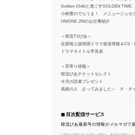
Golden Childと過ごすGOLDEN TIME
小林豊のでらうま！ メニュージュセ
UNIONE JINのお仕事紹介
＜韓流TVぴあ＞
全国地上波韓国ドラマ放送情報＆CS・
ドラマタイトル早見表
＜耳寄り情報＞
韓流ぴあチケットセレクト
今月の読者プレゼント
表紙の人 占ってみました～ チ・チ
◼︎ 目次配信サービス
韓流ぴあ最新号の情報がメルマガで届
※登録は無料です ※登録・解除は、各雑誌の商品ページ