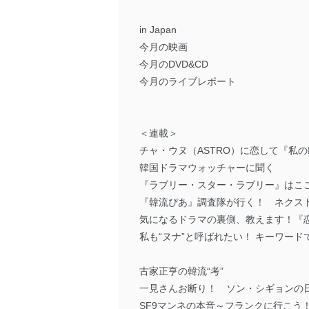
in Japan
今月の映画
今月のDVD&CD
今月のライブレポート
＜連載＞
チャ・ウヌ（ASTRO）に恋して『私
韓国ドラマウォッチャーに聞く
『ラブリー・スター・ラブリー』はこ
『韓流ぴあ』調査隊が行く！ ネクス
気になるドラマの裏側、教えます！『
私も“ヌナ”と呼ばれたい！ キーワー
古家正亨の韓流“考”
一見さんお断り！ ソン・シギョンの
SF9マンネの本音～フランクに行こう