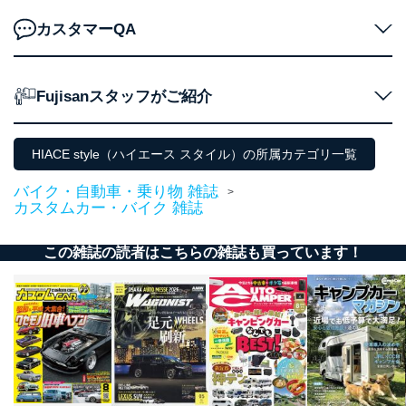
田 嘉也
カスタマーQA
２．利用目的
当社が取り扱う開示対象個人情報の利用目的は次のとお
Fujisanスタッフがご紹介
りです。
No
個人情報の種類
利用目的
購入商品の配送のため
HIACE style（ハイエース スタイル）の所属カテゴリ一覧
商品代金回収のため
ｅメール等による商品、サービ
バイク・自動車・乗り物 雑誌
>
ス、キャンペーン等の広告の案内
当社の定期購読サ
カスタムカー・バイク 雑誌
のため
1
ービス等をご利用
個人が特定できない形で取得した
の方の個人情報
閲覧履歴や購買履歴等の情報を分
この雑誌の読者はこちらの雑誌も買っています！
析して、趣味・嗜好に
応じた新商品・サービスに関する
広告のため
当社にお問合わせ
お問い合わせ対応、トラブル対
2
いただいた方の個
処、オペレーター教育など応対品
人情報
質向上のため
カスタマーQ＆Aサイトの投稿内容
の確認のため
ｅメール等によるカスタマーQ＆A