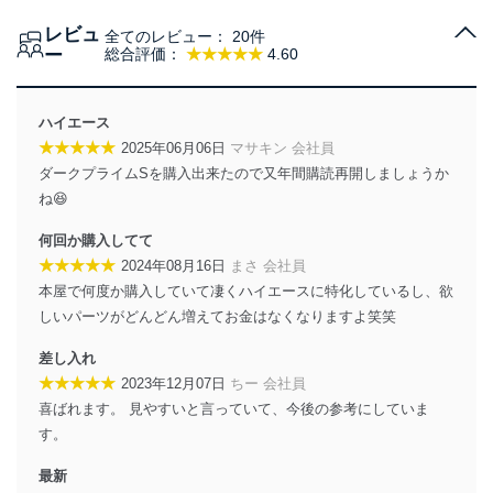
法令遵守
レビュ
全てのレビュー：
20件
当社は、個人情報に関連する法令、国が定める指針及び
ー
総合評価：
★★★★★
4.60
その他の規範を遵守します。また、当社の管理の仕組み
に、これらの法令及びその他の規範を常に適合させま
す。
ハイエース
★★★★★
2025年06月06日
マサキン 会社員
個人情報の安全管理措置
ダークプライムSを購入出来たので又年間購読再開しましょうか
当社は、個人情報の正確性及び安全性を確保するため
ね😆
に、下記セキュリティ対策をはじめとする安全対策を実
施し、個人情報の漏えい、滅失またはき損の防止及び是
何回か購入してて
正に努めます。
★★★★★
2024年08月16日
まさ 会社員
アクセス制御
本屋で何度か購入していて凄くハイエースに特化しているし、欲
個人データを取り扱うことのできる機器及び当該
しいパーツがどんどん増えてお金はなくなりますよ笑笑
機器を取り扱う従業者を明確化し、 個人データへ
の不要なアクセスを防止しています。
差し入れ
★★★★★
2023年12月07日
ちー 会社員
アクセス者の識別と認証
喜ばれます。 見やすいと言っていて、今後の参考にしていま
機器に標準装備されているユーザー制御機能（ユ
す。
ーザーアカウント制御）により、個人情報データ
ベース等を取り扱う情報システムを使用する従業
最新
者を識別・認証しています。