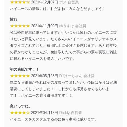
★★★★☆
2021年12月07日
ボス 自営業
外部からの不正アクセス等の防止
ハイエースの情報にはこれだよね！みんなも見ましょう！
個人データを取り扱う機器等のオペレーティング
システムを最新の状態に保持しています。
憧れ
個人データを取り扱う機器等にセキュリティ対策
★★★★★
2021年11月09日
ゆうすけ 会社員
ソフトウェア等を導入し、自動更新 機能等の活用
私は軽自動車に乗っていますが、いつかは憧れのハイエースに乗
により、これを最新状態としています。
りたいと夢見ています。たくさんのハイエースがオリジナルカス
情報システムの使用に伴う漏洩等の防止
タマイズされており、費用以上に優雅さを感じます。あと何年後
メール等により個人データの含まれるファイルを
の夢かわかりませんが、免許取りたての事からの夢を実現し雑誌
送信する場合に、当該ファイルへのパスワードを
に載れるハイエースを購入したいです。
設定しています。
初の表紙です！！
個人情報保護マネジメントシステムの継続的改善
★★★★★
2021年05月28日
DJけーちゃん 会社員
当社は、内部監査及びマネジメントレビューの機会を通
気になる紙面があればその度買ってましたが、今回ばかりは定期
じて、個人情報保護マネジメントシステムを継続的に改
購読にしてしまいました！！これからも拝見させてもらいま
善し、常に最良の状態を維持します。
す！！ハイエース乗り御用達です！！
苦情及び相談受付け窓口
良いっすね。
貴殿の個人情報及び当社の個人情報保護マネジメントシ
★★★★☆
2021年04月18日
Daddy 自営業
ステムに関するご相談及び苦情については以下までご連
ハイエースをカスタムするのに色々参考に成ります。
絡ください。