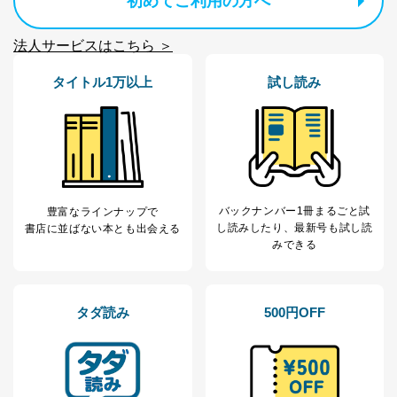
初めてご利用の方へ
※上記の利用目的のうちNo.1～5については保有個人デ
ータ（開示対象個人情報）の利用目的であり、下記4.の
法人サービスはこちら ＞
開示等のご請求に対応させていただきます。
なお、6、7については、パートナー（提携企業）様又は
タイトル1万以上
試し読み
各SNS運営会社様にご請求いただきますようお願い致し
ます。
３．個人情報の第三者提供について
当社は、取得した個人情報を適切に管理し､あらかじめ
本人の同意を得ることなく第三者に提供することはあり
ません。ただし、次の場合は除きます。
バックナンバー1冊まるごと試
豊富なラインナップで
法令に基づく場合
し読み
したり、最新号も試し読
書店に並ばない本とも出会える
人の生命､身体または財産の保護のために必要がある
みできる
場合であって、本人の同意を得ることが困難であると
き。
公衆衛生の向上または児童の健全な育成の推進のため
に特に必要がある場合であって、本人の同意を得るこ
タダ読み
500円OFF
とが困難である場合。
国の機関もしくは地方公共団体またはその委託を受け
た者が法令の定める事務を遂行することに対して協力
する必要がある場合であって、本人の同意を得ること
により当該事務の遂行に支障を及ぼすおそれがあると