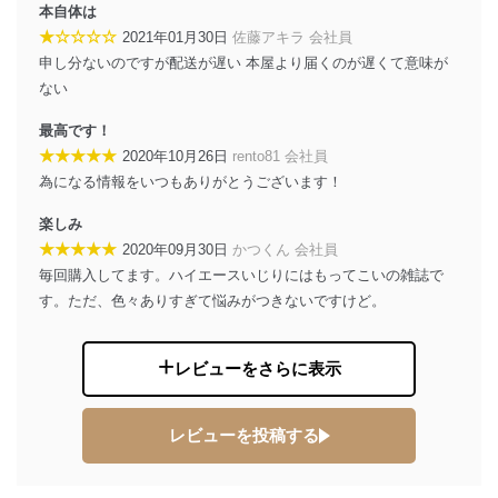
適切、かつ迅速に対応させていただきます。
本自体は
★☆☆☆☆
2021年01月30日
佐藤アキラ 会社員
株式会社富士山マガジンサービス 個人情報問い合わせ
申し分ないのですが配送が遅い 本屋より届くのが遅くて意味が
係
ない
TEL：0570-200-223
FAX：03-5459-7073
最高です！
e-mail：
cs@fujisan.co.jp
★★★★★
2020年10月26日
rento81 会社員
改訂：2025年2月20日
為になる情報をいつもありがとうございます！
制定：2005年4月1日
株式会社富士山マガジンサービス
楽しみ
代表取締役会長 西野 伸一郎
★★★★★
2020年09月30日
かつくん 会社員
個人情報の取扱いについて
毎回購入してます。ハイエースいじりにはもってこいの雑誌で
す。ただ、色々ありすぎて悩みがつきないですけど。
１．個人情報保護管理者
当社は以下の個人情報保護管理者を設置し、個人情報保
レビューをさらに表示
護管理者の責任のもと、個人情報を取得・アクセス・利
用・提供・管理いたします。
東京都渋谷区南平台町16-11
レビューを投稿する
株式会社富士山マガジンサービス
代表取締役会長 西野 伸一郎
個人情報保護管理者: 経営管理グループディレクター 前