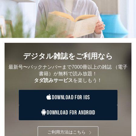
①利用目的を本人に通知し、又は公表することによって
本人又は第三者の生命、身体、財産その他の権利利益を
害するおそれがある場合
②利用目的を本人に通知し、又は公表することによって
当該事業者の権利又は正当な利益を害するおそれがある
場合
③国の機関又は地方公共団体が法令の定める事務を遂行
することに対して協力する必要がある場合であって、利
用目的を本人に通知し、又は公表することによって当該
事務の遂行に支障を及ぼすおそれがあるとき
デジタル雑誌をご利用なら
④開示対象個人情報の利用目的が明らかな場合
最新号〜バックナンバーまで7000冊以上の雑誌
（電子
開示対象個人情報については、保有個人データの本人ま
書籍）が無料で読み放題！
たはその代理人からの利用目的の通知、開示、変更等
タダ読みサービス
を楽しもう！
（内容の訂正、追加または削除）、利用停止等（「利用
の停止または消去」「第三者への提供の停止」）の求め
に対応させていただいております。 当社顧客の皆様の
DOWNLOAD FOR IOS
個人情報は「マイページ」にログインしていただくこと
で、訂正、追加、変更を行っていただくことが出来ま
DOWNLOAD FOR ANDROID
す。マイページをご利用いただけない方、その他の方に
つきましては、下記Aをご覧ください。 また、ご登録い
ただいた個人情報のうち、市町村などの名称および郵便
番号、金融機関の名称あるいはクレジットカードの有効
ご利用方法はこちら