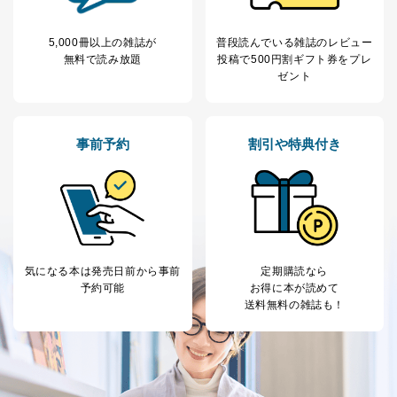
き。
上記２．の利用目的を実施するために守秘義務を結ん
5,000冊以上の雑誌が
普段読んでいる雑誌のレビュー
だ企業に、業務の一部として個人情報の取扱いを委
無料で読み放題
投稿で
500円割ギフト券をプレ
託・提供する場合、その業務に必要な範囲で委託・提
ゼント
供先企業に個人情報を開示することがあります。
委託・提供先企業は具体的には以下のような企業です
が、これらに限りません。
委託先：カスタマーサポート支援会社 、クレジッ
事前予約
割引や特典付き
トカード決済などの決済代行・料金回収会社、広
告配信サービス会社
提供先：出版社、出版物発売元、卸売会社、販売
店など商品の供給者、梱包会社、配送会社、新聞
販売店などの梱包・配送・配達会社
４．開示対象個人情報の「開示」「訂正」等の請求につ
いて
気になる本は
発売日前から事前
定期購読なら
予約可能
お得に本が読めて
当社は、本人から、開示対象個人情報について利用目的
送料無料の雑誌も！
の通知を求められた場合には、遅滞なくこれに応じま
す。ただし、以下①～④のいずれかに該当する場合は、
利用目的の通知を行なうことはできません。そのとき
は、本人に遅滞無くその旨を通知するとともに、理由を
説明させていただきます。