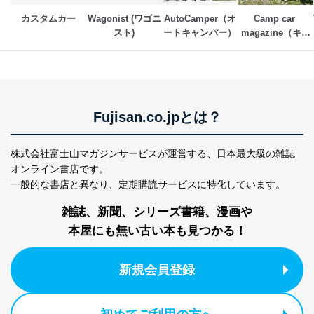
当社カスタマーQ＆
サイトのサービス内容のご案内の
3
カスタムカー
Wagonist (ワゴニ
AutoCamper（オ
Camp car 
Aサービス利用者
ため
スト)
ートキャンパー）
magazine（キャ
ｅメール等による商品、サービ
ンプカーマガジ
ス、キャンペーン等の広告に関す
ン）
るご案内のため
採用応募者の方の
4
採用選考、ご連絡のため
個人情報
当社の従業者の個
人事、総務などの雇用管理等のた
5
Fujisan.co.jpとは？
人情報
め
パートナー（提携
購入商品配送のため
企業）からの委託
提携企業及びお客様がご購入され
株式会社富士山マガジンサービスが運営する、
日本最大級の雑誌
により当社の
た商品の発売元企業からのｅメー
6
オンライン書店です。
定期購読サービス
ル等による商品、
一般的な書店と異なり、
定期購読サービスに特化しています。
等をご利用の方の
サービス、キャンペーン等の広告
個人情報
に関するご案内のため
雑誌、新聞、シリーズ書籍、漫画や
当社のサービス利用状況の把握お
よびその分析のため
本屋にも無い古い本も見つかる！
お問い合わせ対応、トラブル対
SNS公式アカウン
処、オペレーター教育など応対品
7
トに登録された方
質向上のため
新規会員登録
の個人情報
その他当社のプライバシーポリシ
ー等にて公表する利用目的達成の
ため