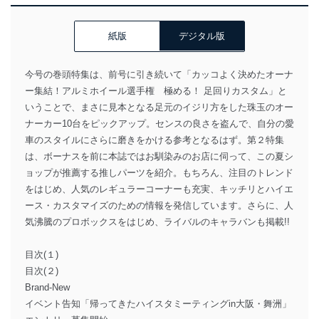
紙版
デジタル版
今号の巻頭特集は、前号に引き続いて「カッコよく決めたオーナ
ー集結！アルミホイール選手権 極める！ 足回りカスタム」と
いうことで、まさに見本となる足元のイジリ方をした珠玉のオー
ナーカー10台をピックアップ。センスの良さを盗んで、自分の愛
車のスタイルにさらに磨きをかける参考となるはず。第２特集
は、ボーナスを前に本誌ではお馴染みのお店に伺って、この夏シ
ョップが推薦する推しパーツを紹介。もちろん、注目のトレンド
をはじめ、人気のレギュラーコーナーも充実、キッチリとハイエ
ース・カスタマイズのための情報を発信しています。さらに、人
気沸騰のプロボックスをはじめ、ライバルのキャラバンも掲載!!
目次(１)
目次(２)
Brand-New
イベント告知「帰ってきたハイスタミーティングin大阪・舞洲」