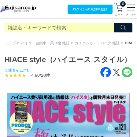
0
ログイン/
新規無料
登録
カート
メニュー
トップ
バイク・自動車・乗り物 雑誌
カスタムカー・バイク 雑誌
HIAC
HIACE style（ハイエース スタイル）
交通タイムス社
★★★★★
4.60/20件