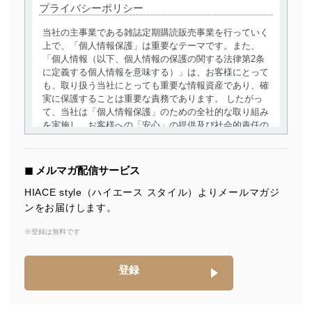
プライバシーポリシー
当社の主事業である雑誌定期購読販売事業を行っていく
上で、「個人情報保護」は重要なテーマです。また、
「個人情報（以下、個人情報の保護の関する法律第2条
に定義する個人情報を意味する）」は、お客様にとって
も、取り扱う当社にとっても重要な情報資産であり、確
実に保護することは重要な責務であります。 したがっ
て、当社は「個人情報保護」のための全社的な取り組み
を実施し、お客様への「安心」の提供及び社会的責任の
責務を果たすことを確実にいたします。
個人情報の取得・利用・提供について
◼︎ メルマガ配信サービス
当社は、個人情報の取得・利用・提供に際して、その利
HIACE style（ハイエース スタイル）よりメールマガジ
用目的を明確にし、本人の同意を得たうえで利用目的の
ンをお届けします。
達成に必要な範囲内で適法かつ公正な手段によって取
得・利用・提供を行います。また、当社が保有している
※登録は無料です
個人情報は、同意を得ずに目的外利用、第三者への提
供・開示は行いません。当社においてはこれらの取り組
みを確実にするため、従業者等の教育を徹底してまいり
登録
ます。また、目的外利用を行わないために、適切な管理
措置を講じます。