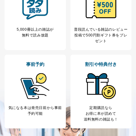
処、オペレーター教育など応対品
7
トに登録された方
質向上のため
の個人情報
その他当社のプライバシーポリシ
ー等にて公表する利用目的達成の
ため
5,000冊以上の雑誌が
普段読んでいる雑誌のレビュー
※上記の利用目的のうちNo.1～5については保有個人デ
無料で読み放題
投稿で
500円割ギフト券をプレ
ータ（開示対象個人情報）の利用目的であり、下記4.の
ゼント
開示等のご請求に対応させていただきます。
なお、6、7については、パートナー（提携企業）様又は
各SNS運営会社様にご請求いただきますようお願い致し
ます。
事前予約
割引や特典付き
３．個人情報の第三者提供について
当社は、取得した個人情報を適切に管理し､あらかじめ
本人の同意を得ることなく第三者に提供することはあり
ません。ただし、次の場合は除きます。
法令に基づく場合
気になる本は
発売日前から事前
定期購読なら
人の生命､身体または財産の保護のために必要がある
予約可能
お得に本が読めて
場合であって、本人の同意を得ることが困難であると
送料無料の雑誌も！
き。
公衆衛生の向上または児童の健全な育成の推進のため
に特に必要がある場合であって、本人の同意を得るこ