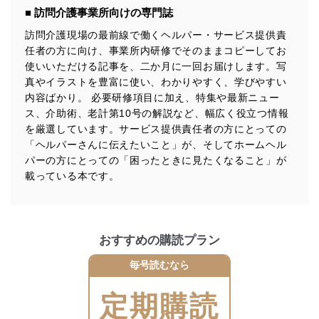
供・開示は行いません。当社においてはこれらの取り組
■ 訪問介護事業所向けの専門誌
みを確実にするため、従業者等の教育を徹底してまいり
ます。また、目的外利用を行わないために、適切な管理
訪問介護現場の最前線で働くヘルパー・サービス提供責
措置を講じます。
任者の方に向け、事業所内研修でそのままコピーしてお
使いいただける記事を、二か月に一回お届けします。写
法令遵守
真やイラストを豊富に使い、わかりやすく、学びやすい
当社は、個人情報に関連する法令、国が定める指針及び
内容ばかり。 必要研修項目に加え、特集や最新ニュー
その他の規範を遵守します。また、当社の管理の仕組み
ス、介助術、老計第10号の解説など、幅広く役立つ情報
に、これらの法令及びその他の規範を常に適合させま
を厳選しています。サービス提供責任者の方にとっての
す。
「ヘルパーさんに伝えたいこと」が、そしてホームヘル
パーの方にとっての「困ったときに見たくなること」が
個人情報の安全管理措置
載っている本です。
当社は、個人情報の正確性及び安全性を確保するため
に、下記セキュリティ対策をはじめとする安全対策を実
施し、個人情報の漏えい、滅失またはき損の防止及び是
正に努めます。
おすすめの購読プラン
アクセス制御
個人データを取り扱うことのできる機器及び当該
毎号読むなら
機器を取り扱う従業者を明確化し、 個人データへ
の不要なアクセスを防止しています。
定期購読
アクセス者の識別と認証