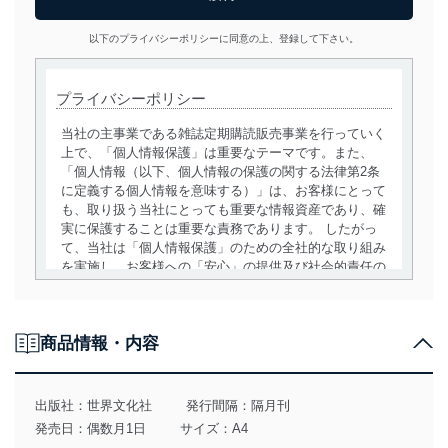
以下のプライバシーポリシーに同意の上、登録して下さい。
プライバシーポリシー
当社の主事業である雑誌定期購読販売事業を行っていく
上で、「個人情報保護」は重要なテーマです。また、
「個人情報（以下、個人情報の保護の関する法律第2条
に定義する個人情報を意味する）」は、お客様にとって
も、取り扱う当社にとっても重要な情報資産であり、確
実に保護することは重要な責務であります。 したがっ
て、当社は「個人情報保護」のための全社的な取り組み
を実施し、お客様への「安心」の提供及び社会的責任の
責務を果たすことを確実にいたします。
個人情報の取得・利用・提供について
商品情報・内容
当社は、個人情報の取得・利用・提供に際して、その利
用目的を明確にし、本人の同意を得たうえで利用目的の
達成に必要な範囲内で適法かつ公正な手段によって取
出版社：
世界文化社
発行間隔：隔月刊
得・利用・提供を行います。また、当社が保有している
発売日：偶数月1日
サイズ：A4
個人情報は、同意を得ずに目的外利用、第三者への提