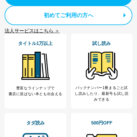
2
いただいた方の個
処、オペレーター教育など応対品
人情報
質向上のため
カスタマーQ＆Aサイトの投稿内容
初めてご利用の方へ
の確認のため
ｅメール等によるカスタマーQ＆A
法人サービスはこちら ＞
当社カスタマーQ＆
サイトのサービス内容のご案内の
3
Aサービス利用者
ため
タイトル1万以上
試し読み
ｅメール等による商品、サービ
ス、キャンペーン等の広告に関す
るご案内のため
採用応募者の方の
4
採用選考、ご連絡のため
個人情報
当社の従業者の個
人事、総務などの雇用管理等のた
5
人情報
め
パートナー（提携
購入商品配送のため
バックナンバー1冊まるごと試
豊富なラインナップで
企業）からの委託
提携企業及びお客様がご購入され
し読み
したり、最新号も試し読
書店に並ばない本とも出会える
により当社の
た商品の発売元企業からのｅメー
6
みできる
定期購読サービス
ル等による商品、
等をご利用の方の
サービス、キャンペーン等の広告
個人情報
に関するご案内のため
当社のサービス利用状況の把握お
タダ読み
500円OFF
よびその分析のため
お問い合わせ対応、トラブル対
SNS公式アカウン