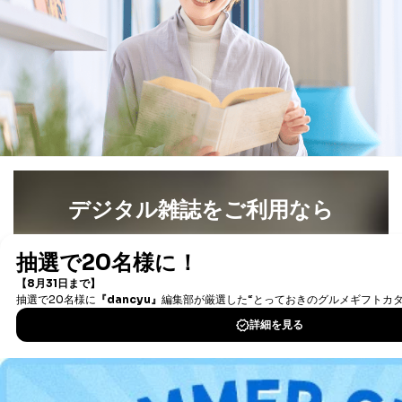
とが困難である場合。
国の機関もしくは地方公共団体またはその委託を受け
た者が法令の定める事務を遂行することに対して協力
する必要がある場合であって、本人の同意を得ること
により当該事務の遂行に支障を及ぼすおそれがあると
き。
上記２．の利用目的を実施するために守秘義務を結ん
だ企業に、業務の一部として個人情報の取扱いを委
託・提供する場合、その業務に必要な範囲で委託・提
供先企業に個人情報を開示することがあります。
委託・提供先企業は具体的には以下のような企業です
が、これらに限りません。
デジタル雑誌をご利用なら
委託先：カスタマーサポート支援会社 、クレジッ
トカード決済などの決済代行・料金回収会社、広
最新号〜バックナンバーまで7000冊以上の雑誌
（電子
告配信サービス会社
提供先：出版社、出版物発売元、卸売会社、販売
書籍）が無料で読み放題！
店など商品の供給者、梱包会社、配送会社、新聞
タダ読みサービス
を楽しもう！
販売店などの梱包・配送・配達会社
４．開示対象個人情報の「開示」「訂正」等の請求につ
DOWNLOAD FOR IOS
いて
DOWNLOAD FOR ANDROID
当社は、本人から、開示対象個人情報について利用目的
の通知を求められた場合には、遅滞なくこれに応じま