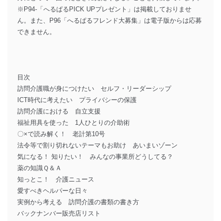
※P94-「へるぱるPICK UPプレゼント」は掲載しておりませ
ん。また、P96「へるぱるフレンド大募集」は電子版からは応募
できません。
目次
訪問介護職が身につけたい セルフ・リーダーシップ
ICT時代に考えたい プライバシーの保護
訪問介護における 自立支援
福祉用具を使った 1人ひとりの介助術
〇×で読み解く！ 老計第10号
法令等で割り切れないテーマもお助け あいまいゾーン
気になる！ 知りたい！ みんなの事業所どうしてる？
薬の知識Ｑ＆Ａ
知っとこ！ 介護ニュース
愛すべきヘルパーな日々
実例から考える 訪問介護の書類の書き方
バックナンバー販売店リスト