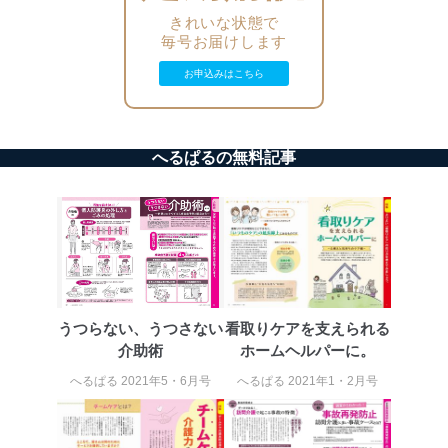
機器に標準装備されているユーザー制御機能（ユ
きれいな状態で
ーザーアカウント制御）により、個人情報データ
毎号お届けします
ベース等を取り扱う情報システムを使用する従業
者を識別・認証しています。
お申込みはこちら
外部からの不正アクセス等の防止
個人データを取り扱う機器等のオペレーティング
システムを最新の状態に保持しています。
へるぱるの無料記事
個人データを取り扱う機器等にセキュリティ対策
ソフトウェア等を導入し、自動更新 機能等の活用
により、これを最新状態としています。
情報システムの使用に伴う漏洩等の防止
メール等により個人データの含まれるファイルを
送信する場合に、当該ファイルへのパスワードを
設定しています。
うつらない、うつさない
看取りケアを支えられる
個人情報保護マネジメントシステムの継続的改善
介助術
ホームヘルパーに。
当社は、内部監査及びマネジメントレビューの機会を通
へるぱる 2021年5・6月号
へるぱる 2021年1・2月号
じて、個人情報保護マネジメントシステムを継続的に改
善し、常に最良の状態を維持します。
苦情及び相談受付け窓口