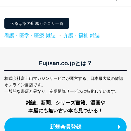
東京都渋谷区南平台町16-11
株式会社富士山マガジンサービス
代表取締役会長 西野 伸一郎
へるぱるの所属カテゴリ一覧
個人情報保護管理者: 経営管理グループディレクター 前
田 嘉也
看護・医学・医療 雑誌
介護・福祉 雑誌
>
２．利用目的
当社が取り扱う開示対象個人情報の利用目的は次のとお
りです。
Fujisan.co.jpとは？
No
個人情報の種類
利用目的
購入商品の配送のため
商品代金回収のため
株式会社富士山マガジンサービスが運営する、
日本最大級の雑誌
ｅメール等による商品、サービ
オンライン書店です。
ス、キャンペーン等の広告の案内
一般的な書店と異なり、
定期購読サービスに特化しています。
当社の定期購読サ
のため
1
ービス等をご利用
個人が特定できない形で取得した
雑誌、新聞、シリーズ書籍、漫画や
の方の個人情報
閲覧履歴や購買履歴等の情報を分
本屋にも無い古い本も見つかる！
析して、趣味・嗜好に
応じた新商品・サービスに関する
広告のため
新規会員登録
当社にお問合わせ
お問い合わせ対応、トラブル対