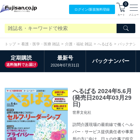
0
ログイン/
新規無料
登録
カート
メニュー
トップ
看護・医学・医療 雑誌
介護・福祉 雑誌
へるぱる
バックナン
定期購読
最新号
バックナンバー
送料無料でお届け
2026年07月31日
へるぱる 2024年5.6月
(発売日2024年03月29
日)
世界文化社
訪問介護現場の最前線で働くヘル
パー・サービス提供責任者や事業
所の方に向け、日々の仕事で役立