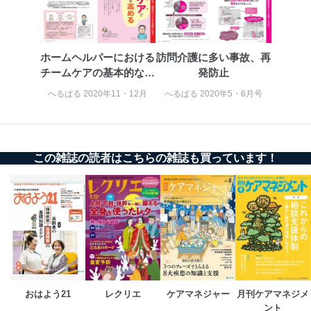
貴殿の個人情報及び当社の個人情報保護マネジメントシ
ステムに関するご相談及び苦情については以下までご連
絡ください。
ホームヘルパーにおける
訪問介護に多い事故、再
適切、かつ迅速に対応させていただきます。
チームケアの基本的な考
発防止
え方
株式会社富士山マガジンサービス 個人情報問い合わせ
へるぱる 2020年11・12月
へるぱる 2020年5・6月号
係
TEL：0570-200-223
FAX：03-5459-7073
e-mail：
cs@fujisan.co.jp
この雑誌の読者はこちらの雑誌も買っています！
改訂：2025年2月20日
制定：2005年4月1日
株式会社富士山マガジンサービス
代表取締役会長 西野 伸一郎
個人情報の取扱いについて
１．個人情報保護管理者
当社は以下の個人情報保護管理者を設置し、個人情報保
護管理者の責任のもと、個人情報を取得・アクセス・利
おはよう21
レクリエ
ケアマネジャー
月刊ケアマネジメ
用・提供・管理いたします。
ント