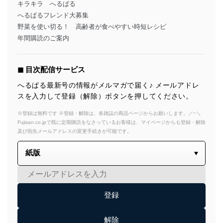
キラキラ へるぱる
へるぱるフレンド大募集
野菜を使い切る！ 高齢者が食べやすい時短レシピ
年間購読のご案内
◼︎ 目次配信サービス
へるぱる最新号の情報がメルマガで届く♪ メールアドレ
スを入力して登録（解除）ボタンを押してください。
※登録は無料です ※登録・解除は、各雑誌の商品ページからお願いします。／~＼
Fujisan.co.jpで既に定期購読をなさっているお客様は、マイページからも登録・解除
及び宛先メールアドレスの変更手続きが可能です。