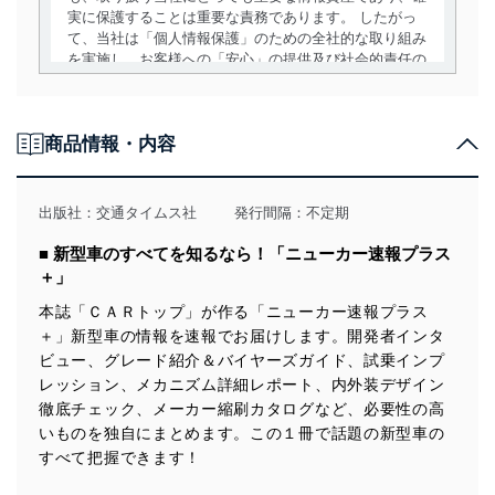
実に保護することは重要な責務であります。 したがっ
て、当社は「個人情報保護」のための全社的な取り組み
を実施し、お客様への「安心」の提供及び社会的責任の
責務を果たすことを確実にいたします。
個人情報の取得・利用・提供について
商品情報・内容
当社は、個人情報の取得・利用・提供に際して、その利
用目的を明確にし、本人の同意を得たうえで利用目的の
達成に必要な範囲内で適法かつ公正な手段によって取
出版社：
交通タイムス社
発行間隔：不定期
得・利用・提供を行います。また、当社が保有している
個人情報は、同意を得ずに目的外利用、第三者への提
■ 新型車のすべてを知るなら！「ニューカー速報プラス
供・開示は行いません。当社においてはこれらの取り組
＋」
みを確実にするため、従業者等の教育を徹底してまいり
ます。また、目的外利用を行わないために、適切な管理
本誌「ＣＡＲトップ」が作る「ニューカー速報プラス
措置を講じます。
＋」新型車の情報を速報でお届けします。開発者インタ
ビュー、グレード紹介＆バイヤーズガイド、試乗インプ
法令遵守
レッション、メカニズム詳細レポート、内外装デザイン
徹底チェック、メーカー縮刷カタログなど、必要性の高
当社は、個人情報に関連する法令、国が定める指針及び
その他の規範を遵守します。また、当社の管理の仕組み
いものを独自にまとめます。この１冊で話題の新型車の
に、これらの法令及びその他の規範を常に適合させま
すべて把握できます！
す。