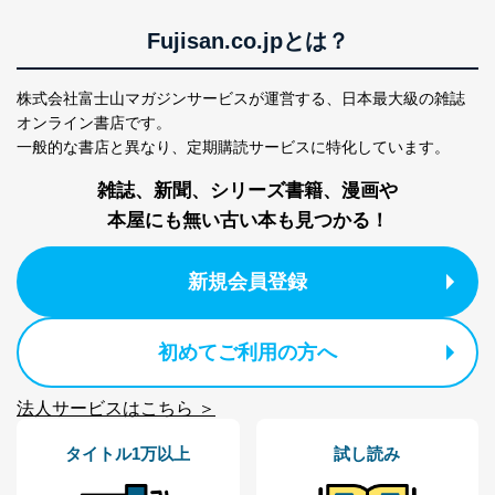
情報システムの使用に伴う漏洩等の防止
Fujisan.co.jpとは？
メール等により個人データの含まれるファイルを
送信する場合に、当該ファイルへのパスワードを
設定しています。
株式会社富士山マガジンサービスが運営する、
日本最大級の雑誌
オンライン書店です。
個人情報保護マネジメントシステムの継続的改善
一般的な書店と異なり、
定期購読サービスに特化しています。
当社は、内部監査及びマネジメントレビューの機会を通
雑誌、新聞、シリーズ書籍、漫画や
じて、個人情報保護マネジメントシステムを継続的に改
本屋にも無い古い本も見つかる！
善し、常に最良の状態を維持します。
苦情及び相談受付け窓口
新規会員登録
貴殿の個人情報及び当社の個人情報保護マネジメントシ
ステムに関するご相談及び苦情については以下までご連
絡ください。
初めてご利用の方へ
適切、かつ迅速に対応させていただきます。
株式会社富士山マガジンサービス 個人情報問い合わせ
法人サービスはこちら ＞
係
TEL：0570-200-223
タイトル1万以上
試し読み
FAX：03-5459-7073
e-mail：
cs@fujisan.co.jp