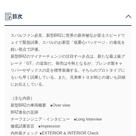
目次
スバルファン必見、新型BRZに世界の新井敏弘が富士スピードウ
ェイで緊急試乗。スバルのお家芸「低重心パッケージ」の進化を
鋭い視点で評価。
新型BRZのマイナーチェンジの注目すべき点は、新たな最上級グ
レード「GT」の追加だ。発売は今秋となるが、ブレンボ製キャ
リパーやザックスの足を標準装備する。そちらのプロトタイプに
もいち早く試乗している。また、兄弟車トヨタ86との違いも詳細
にお伝えしている。
［主な内容］
新型BRZの車両概要 ●Over view
BRZ進化の足跡
チーフエンジニア・インタビュー ●Long Interview
徹底試乗宣言 ●Impression
内外装チェック ●EXTERIOR & INTERIOR Check