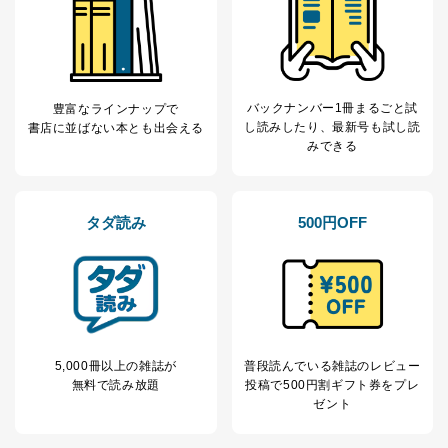
改訂：2025年2月20日
制定：2005年4月1日
株式会社富士山マガジンサービス
代表取締役会長 西野 伸一郎
バックナンバー1冊まるごと試
豊富なラインナップで
個人情報の取扱いについて
し読み
したり、最新号も試し読
書店に並ばない本とも出会える
みできる
１．個人情報保護管理者
当社は以下の個人情報保護管理者を設置し、個人情報保
護管理者の責任のもと、個人情報を取得・アクセス・利
タダ読み
500円OFF
用・提供・管理いたします。
東京都渋谷区南平台町16-11
株式会社富士山マガジンサービス
代表取締役会長 西野 伸一郎
個人情報保護管理者: 経営管理グループディレクター 前
田 嘉也
5,000冊以上の雑誌が
普段読んでいる雑誌のレビュー
２．利用目的
無料で読み放題
投稿で
500円割ギフト券をプレ
ゼント
当社が取り扱う開示対象個人情報の利用目的は次のとお
りです。