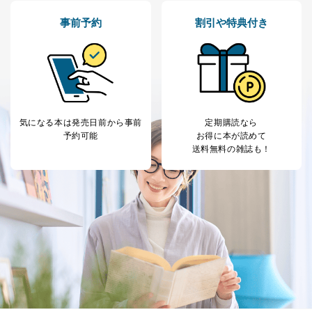
No
個人情報の種類
利用目的
事前予約
割引や特典付き
購入商品の配送のため
商品代金回収のため
ｅメール等による商品、サービ
ス、キャンペーン等の広告の案内
当社の定期購読サ
のため
1
ービス等をご利用
個人が特定できない形で取得した
の方の個人情報
閲覧履歴や購買履歴等の情報を分
析して、趣味・嗜好に
気になる本は
発売日前から事前
定期購読なら
応じた新商品・サービスに関する
予約可能
お得に本が読めて
広告のため
送料無料の雑誌も！
当社にお問合わせ
お問い合わせ対応、トラブル対
2
いただいた方の個
処、オペレーター教育など応対品
人情報
質向上のため
カスタマーQ＆Aサイトの投稿内容
の確認のため
ｅメール等によるカスタマーQ＆A
当社カスタマーQ＆
サイトのサービス内容のご案内の
3
Aサービス利用者
ため
ｅメール等による商品、サービ
ス、キャンペーン等の広告に関す
るご案内のため
採用応募者の方の
4
採用選考、ご連絡のため