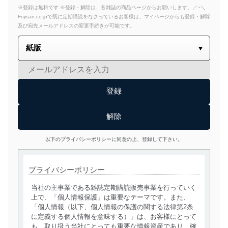
※登録は無料です ※登録・解除は、各雑誌の商品ページからお願いします。／~＼
Fujisan.co.jpで既に定期購読をなさっているお客様は、マイページからも登録・解除
及び宛先メールアドレスの変更手続きが可能です。
以下のプライバシーポリシーに同意の上、登録して下さい。
プライバシーポリシー
当社の主事業である雑誌定期購読販売事業を行っていく
上で、「個人情報保護」は重要なテーマです。また、
「個人情報（以下、個人情報の保護の関する法律第2条
に定義する個人情報を意味する）」は、お客様にとって
も、取り扱う当社にとっても重要な情報資産であり、確