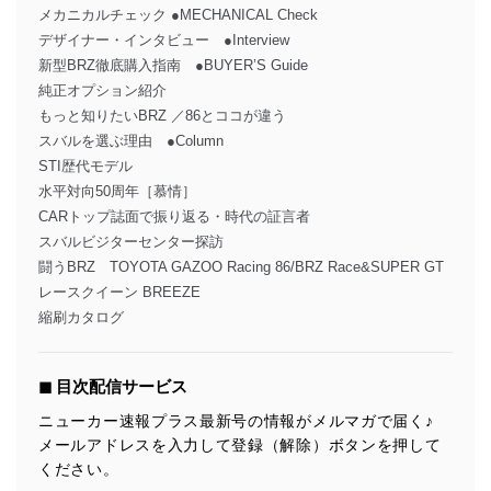
メカニカルチェック ●MECHANICAL Check
デザイナー・インタビュー ●Interview
新型BRZ徹底購入指南 ●BUYER’S Guide
純正オプション紹介
もっと知りたいBRZ ／86とココが違う
スバルを選ぶ理由 ●Column
STI歴代モデル
水平対向50周年［慕情］
CARトップ誌面で振り返る・時代の証言者
スバルビジターセンター探訪
闘うBRZ TOYOTA GAZOO Racing 86/BRZ Race&SUPER GT
レースクイーン BREEZE
縮刷カタログ
◼︎ 目次配信サービス
ニューカー速報プラス最新号の情報がメルマガで届く♪
メールアドレスを入力して登録（解除）ボタンを押して
ください。