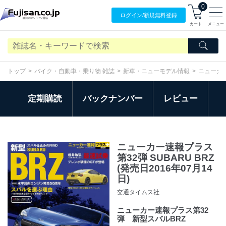
0
ログイン/
新規無料
登録
カート
メニュー
トップ
バイク・自動車・乗り物 雑誌
新車・ニューモデル情報
ニューカ
定期購読
バックナンバー
レビュー
ニューカー速報プラス
第32弾 SUBARU BRZ
(発売日2016年07月14
日)
交通タイムス社
ニューカー速報プラス第32
弾 新型スバルBRZ