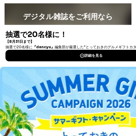
個人情報
当社の従業者の個
人事、総務などの雇用管理等のた
5
人情報
め
デジタル雑誌をご利用なら
パートナー（提携
購入商品配送のため
企業）からの委託
提携企業及びお客様がご購入され
最新号〜バックナンバーまで7000冊以上の雑誌
（電子
により当社の
た商品の発売元企業からのｅメー
6
書籍）が無料で読み放題！
定期購読サービス
ル等による商品、
タダ読みサービス
を楽しもう！
等をご利用の方の
サービス、キャンペーン等の広告
個人情報
に関するご案内のため
当社のサービス利用状況の把握お
DOWNLOAD FOR IOS
よびその分析のため
お問い合わせ対応、トラブル対
SNS公式アカウン
処、オペレーター教育など応対品
DOWNLOAD FOR ANDROID
7
トに登録された方
質向上のため
の個人情報
その他当社のプライバシーポリシ
ー等にて公表する利用目的達成の
ご利用方法はこちら
ため
※上記の利用目的のうちNo.1～5については保有個人デ
ータ（開示対象個人情報）の利用目的であり、下記4.の
開示等のご請求に対応させていただきます。
総合案内
なお、6、7については、パートナー（提携企業）様又は
各SNS運営会社様にご請求いただきますようお願い致し
ます。
アフィリエイト
採用情報