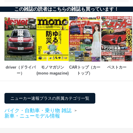
個人情報の安全管理措置
この雑誌の読者はこちらの雑誌も買っています！
当社は、個人情報の正確性及び安全性を確保するため
に、下記セキュリティ対策をはじめとする安全対策を実
施し、個人情報の漏えい、滅失またはき損の防止及び是
正に努めます。
アクセス制御
個人データを取り扱うことのできる機器及び当該
機器を取り扱う従業者を明確化し、 個人データへ
の不要なアクセスを防止しています。
driver（ドライバ
モノマガジン
CARトップ（カー
ベストカー
アクセス者の識別と認証
ー）
(mono magazine)
トップ）
機器に標準装備されているユーザー制御機能（ユ
ーザーアカウント制御）により、個人情報データ
ベース等を取り扱う情報システムを使用する従業
者を識別・認証しています。
ニューカー速報プラスの所属カテゴリ一覧
外部からの不正アクセス等の防止
個人データを取り扱う機器等のオペレーティング
バイク・自動車・乗り物 雑誌
>
システムを最新の状態に保持しています。
新車・ニューモデル情報
個人データを取り扱う機器等にセキュリティ対策
ソフトウェア等を導入し、自動更新 機能等の活用
により、これを最新状態としています。