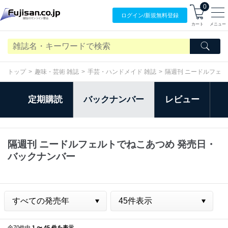
0
ログイン/
新規無料
登録
カート
メニュー
トップ
趣味・芸術 雑誌
手芸・ハンドメイド 雑誌
隔週刊 ニードルフェ
定期購読
バックナンバー
レビュー
隔週刊 ニードルフェルトでねこあつめ 発売日・
バックナンバー
全70件中
1 〜 45 件を表示