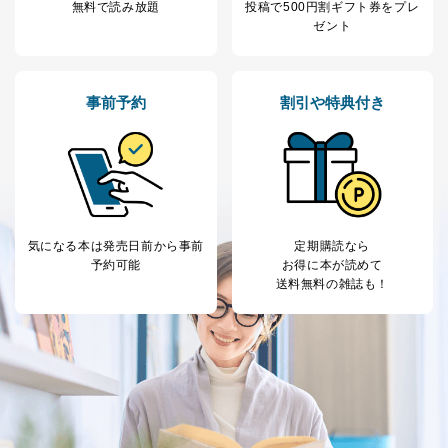
無料で読み放題
投稿で
500円割ギフト券をプレ
ゼント
事前予約
割引や特典付き
気になる本は
発売日前から事前
定期購読なら
予約可能
お得に本が読めて
送料無料の雑誌も！