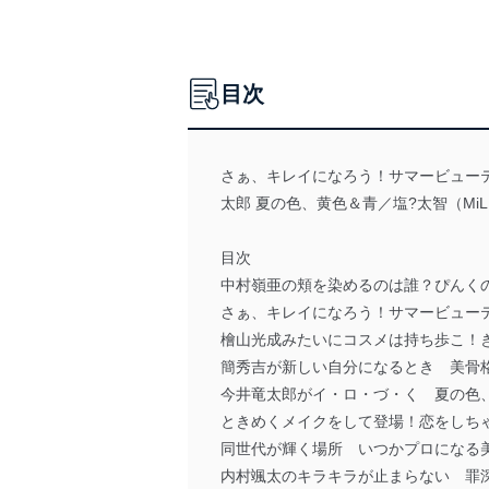
目次
さぁ、キレイになろう！サマービューテ
太郎 夏の色、黄色＆青／塩?太智（Mi
目次
中村嶺亜の頬を染めるのは誰？ぴんく
さぁ、キレイになろう！サマービュー
檜山光成みたいにコスメは持ち歩こ！
簡秀吉が新しい自分になるとき 美骨
今井竜太郎がイ・ロ・づ・く 夏の色
ときめくメイクをして登場！恋をしち
同世代が輝く場所 いつかプロになる
内村颯太のキラキラが止まらない 罪