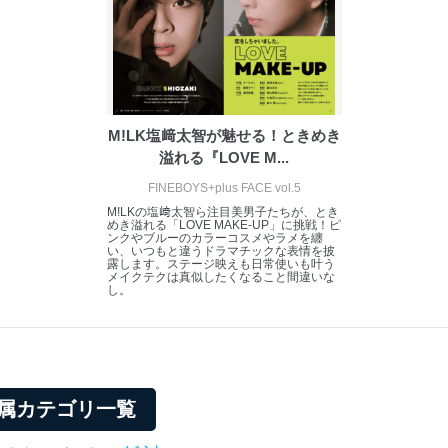
M!LK塩﨑太智が魅せる！ときめき
溢れる『LOVE M...
FINEBOYS+plus FACE vol.5
M!LKの塩﨑太智ら注目美男子たちが、とき
めき溢れる「LOVE MAKE-UP」に挑戦！ピ
ンクやブルーのカラーコスメやラメを纏
い、いつもと違うドラマチックな表情を披
露します。ステージ映えも日常使いも叶う
メイクテクは真似したくなること間違いな
し。
Eの所属カテゴリ一覧