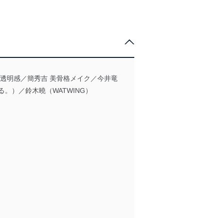
透明感／簡秀吉 美骨格メイク／今井竜
る。）／鈴木曉（WATWING）