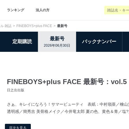
ランキング
法人の方
ル 雑誌
FINEBOYS+plus FACE
最新号
最新号
定期購読
バックナンバー
2026年06月30日
FINEBOYS+plus FACE 最新号：vol.
日之出出版
さぁ、キレイになろう！サマービューティ 表紙：中村嶺亜／檜山光
透明感／簡秀吉 美骨格メイク／今井竜太郎 夏の色、黄色＆青／塩?太智
目次を見る