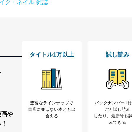
イク・ネイル 雑誌
タイトル1万以上
試し読み
る、
豊富なラインナップで
バックナンバー1
書店に並ばない本とも出
ごと試し読み
漫画や
会える
したり、最新号も
みできる
る！