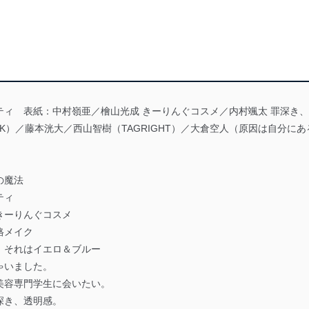
ィ 表紙：中村嶺亜／檜山光成 きーりんぐコスメ／内村颯太 罪深き、
LK）／藤本洸大／西山智樹（TAGRIGHT）／大倉空人（原因は自分にあ
の魔法
ティ
きーりんぐコスメ
格メイク
、それはイエロ＆ブルー
ゃいました。
美容専門学生に会いたい。
深き、透明感。