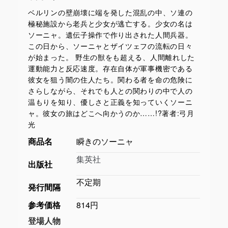
ベルリンの壁崩壊に端を発した混乱の中、ソ連の
極秘施設から老兵と少女が逃亡する。少女の名は
ソーニャ。遺伝子操作で作り出された人間兵器。
この日から、ソーニャとザイツェフの流転の日々
が始まった。 野生の獣をも超える、人間離れした
運動能力と反応速度。存在自体が軍事機密である
彼女を狙う闇の住人たち。関わる者を命の危険に
さらしながら、それでも人との関わりの中で人の
温もりを知り、優しさと正義を知っていくソーニ
ャ。彼女の旅はどこへ向かうのか……!?著者:弓月
光
商品名
瞬きのソーニャ
集英社
出版社
不定期
発行間隔
参考価格
814円
登場人物