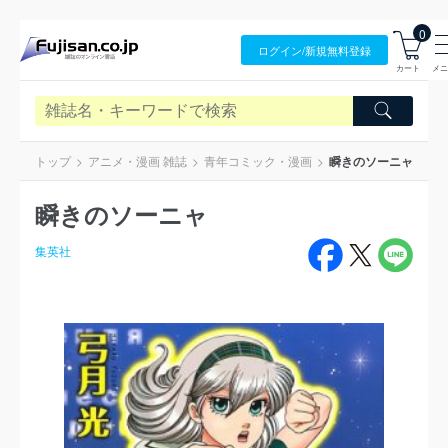
0
ログイン/
新規無料
登録
カート
メニ
トップ
アニメ・漫画 雑誌
青年コミック・漫画
瞬きのソーニャ
瞬きのソーニャ
集英社