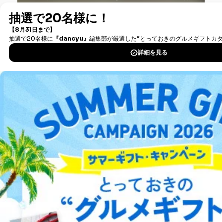
（電子書籍）が無料で読み放題！
タダ読みサービス
を楽しもう！
DOWNLOAD FOR IOS
DOWNLOAD FOR ANDROID
ご利用方法はこちら
総合案内
アフィリエイト
採用情報
プレスリリース
お問い合わせ
利用規約
プライバシーポリシー
特定商取引法に基づく表示
会社案内