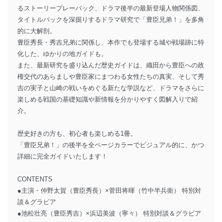
るストーリープレーバック、ドラマ後半の最新登場人物関係図、
タイトルバックを深掘りするドラマ研究で「豊臣兄弟！」を多角
的に大解剖。
豊臣秀長・秀吉兄弟に関係し、本作でも登場する城や戦場跡に特
化した、ゆかりの地ガイドも。
また、最新研究を盛り込んだ歴史ガイドは、織田から豊臣への政
権交代のあらましや豊臣家にまつわる女性たちの真実、そして秀
吉の実子と山崎の戦いをめぐる新たな学説など、ドラマをさらに
楽しめる戦国の基礎知識や新情報を分かりやすく図解入りで紹
介。
歴史好きの方も、初心者も楽しめる1冊。
「豊臣兄弟！」の後半を全ページカラーでビジュアル的に、かつ
詳細に完全ガイドいたします！
CONTENTS
●主演・仲野太賀（豊臣秀長）×菅田将暉（竹中半兵衛） 特別対
談＆グラビア
●池松壮亮（豊臣秀吉）×浜辺美波（寧々） 特別対談＆グラビア