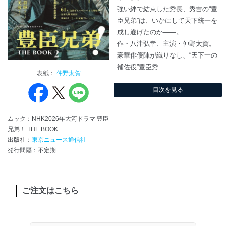
強い絆で結束した秀長、秀吉の“豊
臣兄弟”は、いかにして天下統一を
成し遂げたのか――。
作・八津弘幸、主演・仲野太賀。
豪華俳優陣が織りなし、“天下一の
補佐役”豊臣秀...
表紙：
仲野太賀
目次を見る
ムック：NHK2026年大河ドラマ 豊臣
兄弟！ THE BOOK
出版社：
東京ニュース通信社
発行間隔：不定期
ご注文はこちら