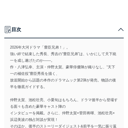
目次
2026年大河ドラマ「豊臣兄弟！」。
強い絆で結束した秀長、秀吉の“豊臣兄弟”は、いかにして天下統
一を成し遂げたのか――。
作・八津弘幸、主演・仲野太賀。豪華俳優陣が織りなし、“天下
一の補佐役”豊臣秀長を描く、
放送開始から話題の本作のドラマムック第2弾が発売。物語の後
半を徹底ガイドする。
仲野太賀、池松壮亮、小栗旬はもちろん、ドラマ後半から登場す
る面々も含めた豪華キャスト陣の
インタビューを掲載。さらに、仲野太賀×菅田将暉、池松壮亮×
浜辺美波の独占対談が実現！
そのほか、後半のストーリーダイジェスト&前半を一気に振り返