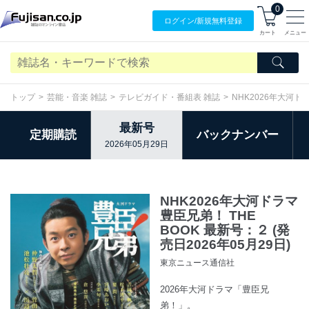
0
ログイン/
新規無料
登録
カート
メニュー
トップ
芸能・音楽 雑誌
テレビガイド・番組表 雑誌
NHK2026年大河ドラ
最新号
定期購読
バックナンバー
2026年05月29日
NHK2026年大河ドラマ
豊臣兄弟！ THE
BOOK 最新号：２ (発
売日2026年05月29日)
東京ニュース通信社
2026年大河ドラマ「豊臣兄
弟！」。