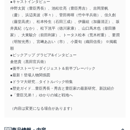
●キャストインタビュー
仲野太賀（豊臣秀長）、池松壮亮（豊臣秀吉）、吉岡里帆
（慶）、浜辺美波（寧々）、菅田将暉（竹中半兵衛）、佳久創
（藤堂高虎）、松本怜生（石田三成）、伊藤絃（加藤清正）、坂
井真紀（なか）、松下洸平（徳川家康）、山口馬木也（柴田勝
家）、大東駿介（前田利家）、トータス松本（荒木村重）、要潤
（明智光秀）、宮﨑あおい（市）、小栗旬（織田信長） ※掲載
順
●ピックアップ グラビア&インタビュー
倉悠貴（黒田官兵衛）
●後半ストーリーダイジェスト＆前半プレーバック
●最新！登場人物関係図
●ドラマ大研究…タイトルバック特集
●歴史ガイド…豊臣秀長・秀吉と豊臣家の最新研究、新説紹介
●「豊臣兄弟！」ゆかりの城と戦地へ
（内容は変更になる場合があります）