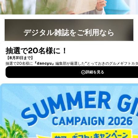
デジタル雑誌をご利用なら
最新号〜バックナンバーまで7000冊以上の雑誌
（電子
書籍）が無料で読み放題！
タダ読みサービス
を楽しもう！
DOWNLOAD FOR IOS
DOWNLOAD FOR ANDROID
ご利用方法はこちら
総合案内