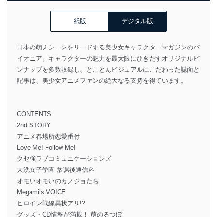
紙版
デジタル版
日本の萌えシーンをリードする美少女キャラクターマガジンのパ
イオニア。キャラクターの魅力を最大限にひきだすオリジナルピ
ンナップを多数収録し、とことんビジュアルにこだわった誌面と
記事は、美少女アニメファンの絶大なる支持を得ています。
CONTENTS
2nd STORY
アニメ春場所恋愛番付
Love Me! Follow Me!
クセ強ラブコミュニケーションズ
大洗女子学園 放課後通信科
オモいオモいのカノジョたち
Megami’s VOICE
ヒロイン戦線異状アリ!?
グッズ・CD情報が満載！ 萌のるつぼ