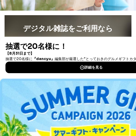
により当社の
た商品の発売元企業からのｅメー
6
定期購読サービス
ル等による商品、
等をご利用の方の
サービス、キャンペーン等の広告
個人情報
に関するご案内のため
デジタル雑誌をご利用なら
当社のサービス利用状況の把握お
よびその分析のため
最新号〜バックナンバーまで7000冊以上の雑誌
（電子
お問い合わせ対応、トラブル対
SNS公式アカウン
処、オペレーター教育など応対品
書籍）が無料で読み放題！
7
トに登録された方
質向上のため
タダ読みサービス
を楽しもう！
の個人情報
その他当社のプライバシーポリシ
ー等にて公表する利用目的達成の
ため
DOWNLOAD FOR IOS
※上記の利用目的のうちNo.1～5については保有個人デ
ータ（開示対象個人情報）の利用目的であり、下記4.の
DOWNLOAD FOR ANDROID
開示等のご請求に対応させていただきます。
なお、6、7については、パートナー（提携企業）様又は
各SNS運営会社様にご請求いただきますようお願い致し
ご利用方法はこちら
ます。
３．個人情報の第三者提供について
当社は、取得した個人情報を適切に管理し､あらかじめ
総合案内
本人の同意を得ることなく第三者に提供することはあり