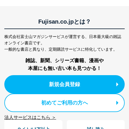
個人情報保護マネジメントシステムの継続的改善
Fujisan.co.jpとは？
当社は、内部監査及びマネジメントレビューの機会を通
じて、個人情報保護マネジメントシステムを継続的に改
善し、常に最良の状態を維持します。
株式会社富士山マガジンサービスが運営する、
日本最大級の雑誌
苦情及び相談受付け窓口
オンライン書店です。
一般的な書店と異なり、
定期購読サービスに特化しています。
貴殿の個人情報及び当社の個人情報保護マネジメントシ
ステムに関するご相談及び苦情については以下までご連
雑誌、新聞、シリーズ書籍、漫画や
絡ください。
本屋にも無い古い本も見つかる！
適切、かつ迅速に対応させていただきます。
株式会社富士山マガジンサービス 個人情報問い合わせ
新規会員登録
係
TEL：0570-200-223
FAX：03-5459-7073
e-mail：
cs@fujisan.co.jp
初めてご利用の方へ
改訂：2025年2月20日
制定：2005年4月1日
法人サービスはこちら ＞
株式会社富士山マガジンサービス
代表取締役会長 西野 伸一郎