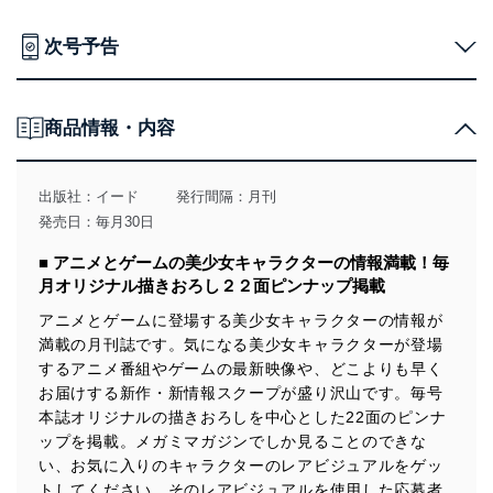
個人情報の取得・利用・提供について
次号予告
当社は、個人情報の取得・利用・提供に際して、その利
用目的を明確にし、本人の同意を得たうえで利用目的の
達成に必要な範囲内で適法かつ公正な手段によって取
得・利用・提供を行います。また、当社が保有している
商品情報・内容
個人情報は、同意を得ずに目的外利用、第三者への提
供・開示は行いません。当社においてはこれらの取り組
みを確実にするため、従業者等の教育を徹底してまいり
出版社：
イード
発行間隔：月刊
ます。また、目的外利用を行わないために、適切な管理
発売日：毎月30日
措置を講じます。
■ アニメとゲームの美少女キャラクターの情報満載！毎
法令遵守
月オリジナル描きおろし２２面ピンナップ掲載
当社は、個人情報に関連する法令、国が定める指針及び
アニメとゲームに登場する美少女キャラクターの情報が
その他の規範を遵守します。また、当社の管理の仕組み
満載の月刊誌です。気になる美少女キャラクターが登場
に、これらの法令及びその他の規範を常に適合させま
するアニメ番組やゲームの最新映像や、どこよりも早く
す。
お届けする新作・新情報スクープが盛り沢山です。毎号
個人情報の安全管理措置
本誌オリジナルの描きおろしを中心とした22面のピンナ
ップを掲載。メガミマガジンでしか見ることのできな
当社は、個人情報の正確性及び安全性を確保するため
い、お気に入りのキャラクターのレアビジュアルをゲッ
に、下記セキュリティ対策をはじめとする安全対策を実
トしてください。そのレアビジュアルを使用した応募者