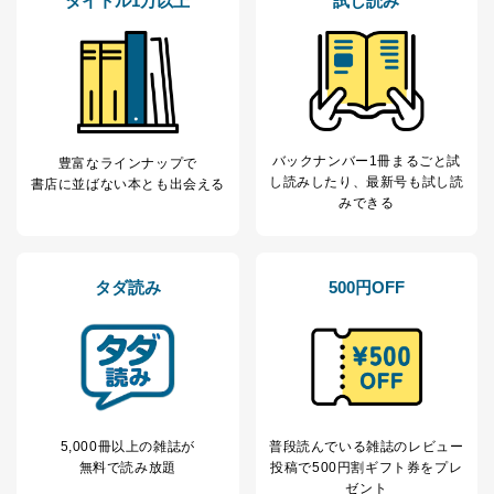
タイトル1万以上
試し読み
個人情報の取扱いについて
１．個人情報保護管理者
当社は以下の個人情報保護管理者を設置し、個人情報保
護管理者の責任のもと、個人情報を取得・アクセス・利
用・提供・管理いたします。
バックナンバー1冊まるごと試
豊富なラインナップで
し読み
したり、最新号も試し読
書店に並ばない本とも出会える
東京都渋谷区南平台町16-11
みできる
株式会社富士山マガジンサービス
代表取締役会長 西野 伸一郎
個人情報保護管理者: 経営管理グループディレクター 前
田 嘉也
タダ読み
500円OFF
２．利用目的
当社が取り扱う開示対象個人情報の利用目的は次のとお
りです。
No
個人情報の種類
利用目的
購入商品の配送のため
5,000冊以上の雑誌が
普段読んでいる雑誌のレビュー
商品代金回収のため
無料で読み放題
投稿で
500円割ギフト券をプレ
ｅメール等による商品、サービ
ゼント