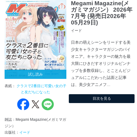
Megami Magazine(メ
ガミマガジン） 2026年
7月号 (発売日2026年
05月29日)
イード
日本の萌えシーンをリードする美
少女キャラクターマガジンのパイ
オニア。キャラクターの魅力を最
大限にひきだすオリジナルピンナ
ップを多数収録し、とことんビジ
試し読み
ュアルにこだわった誌面と記事
は、美少女アニメフ...
表紙：
クラスで2番目に可愛い女の子
と友だちになった
目次を見る
雑誌：Megami Magazine(メガミマガ
ジン）
出版社：
イード