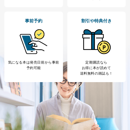
ス、キャンペーン等の広告の案内
当社の定期購読サ
のため
1
ービス等をご利用
個人が特定できない形で取得した
の方の個人情報
閲覧履歴や購買履歴等の情報を分
事前予約
割引や特典付き
析して、趣味・嗜好に
応じた新商品・サービスに関する
広告のため
当社にお問合わせ
お問い合わせ対応、トラブル対
2
いただいた方の個
処、オペレーター教育など応対品
人情報
質向上のため
カスタマーQ＆Aサイトの投稿内容
の確認のため
気になる本は
発売日前から事前
定期購読なら
ｅメール等によるカスタマーQ＆A
予約可能
お得に本が読めて
当社カスタマーQ＆
サイトのサービス内容のご案内の
送料無料の雑誌も！
3
Aサービス利用者
ため
ｅメール等による商品、サービ
ス、キャンペーン等の広告に関す
るご案内のため
採用応募者の方の
4
採用選考、ご連絡のため
個人情報
当社の従業者の個
人事、総務などの雇用管理等のた
5
人情報
め
パートナー（提携
購入商品配送のため
企業）からの委託
提携企業及びお客様がご購入され