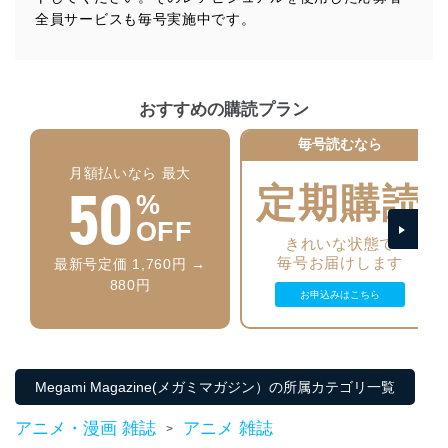
施し、個人情報の漏えい、滅失またはき損の防止及び是
全員サービスも毎号実施中です。
正に努めます。
アクセス制御
個人データを取り扱うことのできる機器及び当該
機器を取り扱う従業者を明確化し、 個人データへ
の不要なアクセスを防止しています。
おすすめの購読プラン
毎号読むなら
アクセス者の識別と認証
機器に標準装備されているユーザー制御機能（ユ
月額払いなら 最大
50
ーザーアカウント制御）により、個人情報データ
定期購読
%
ベース等を取り扱う情報システムを使用する従業
者を識別・認証しています。
OFF
きれいな状態で
外部からの不正アクセス等の防止
毎号お届けします
最新号定価 1,760円 →
個人データを取り扱う機器等のオペレーティング
880円
システムを最新の状態に保持しています。
お申込みはこちら
個人データを取り扱う機器等にセキュリティ対策
ソフトウェア等を導入し、自動更新 機能等の活用
により、これを最新状態としています。
Megami Magazine(メガミマガジン）の所属カテゴリ一覧
情報システムの使用に伴う漏洩等の防止
メール等により個人データの含まれるファイルを
アニメ・漫画 雑誌
アニメ 雑誌
送信する場合に、当該ファイルへのパスワードを
>
設定しています。