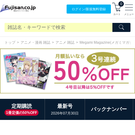
0
ログイン/
新規無料
登録
カート
メニュー
トップ
アニメ・漫画 雑誌
アニメ 雑誌
Megami Magazine(メガミマガ
定期購読
最新号
バックナンバー
1冊定価の50%OFF
2026年07月30日