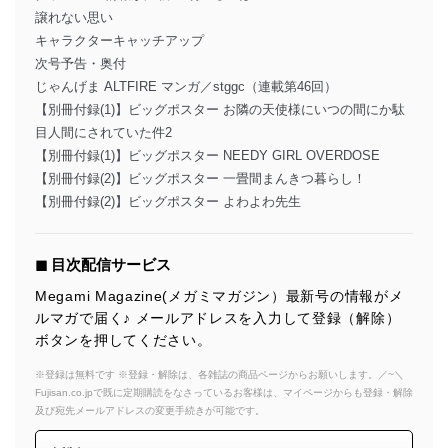
譲れない思い
キャラクターキャッチアップ
次号予告・奥付
じゃんげま ALTFIRE マンガ／stggc（連載第46回）
【別冊付録(1)】ビッグポスター お隣の天使様にいつの間にか駄
目人間にされていた件2
【別冊付録(1)】ビッグポスター NEEDY GIRL OVERDOSE
【別冊付録(2)】ビッグポスター 一畳間まんきつ暮らし！
【別冊付録(2)】ビッグポスター よわよわ先生
◼︎ 目次配信サービス
Megami Magazine(メガミマガジン）最新号の情報がメ
ルマガで届く♪ メールアドレスを入力して登録（解除）
ボタンを押してください。
※登録は無料です ※登録・解除は、各雑誌の商品ページからお願いします。／~＼
Fujisan.co.jpで既に定期購読をなさっているお客様は、マイページからも登録・解除
及び宛先メールアドレスの変更手続きが可能です。