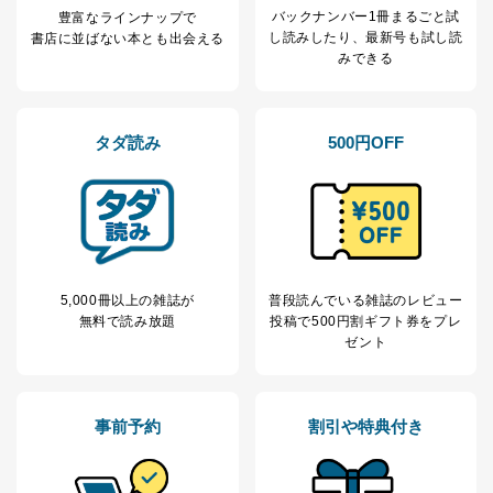
のため
1
ービス等をご利用
バックナンバー1冊まるごと試
豊富なラインナップで
個人が特定できない形で取得した
の方の個人情報
し読み
したり、最新号も試し読
書店に並ばない本とも出会える
閲覧履歴や購買履歴等の情報を分
みできる
析して、趣味・嗜好に
応じた新商品・サービスに関する
広告のため
当社にお問合わせ
お問い合わせ対応、トラブル対
タダ読み
500円OFF
2
いただいた方の個
処、オペレーター教育など応対品
人情報
質向上のため
カスタマーQ＆Aサイトの投稿内容
の確認のため
ｅメール等によるカスタマーQ＆A
当社カスタマーQ＆
サイトのサービス内容のご案内の
3
Aサービス利用者
ため
ｅメール等による商品、サービ
5,000冊以上の雑誌が
普段読んでいる雑誌のレビュー
ス、キャンペーン等の広告に関す
無料で読み放題
投稿で
500円割ギフト券をプレ
るご案内のため
ゼント
採用応募者の方の
4
採用選考、ご連絡のため
個人情報
当社の従業者の個
人事、総務などの雇用管理等のた
5
事前予約
割引や特典付き
人情報
め
パートナー（提携
購入商品配送のため
企業）からの委託
提携企業及びお客様がご購入され
により当社の
た商品の発売元企業からのｅメー