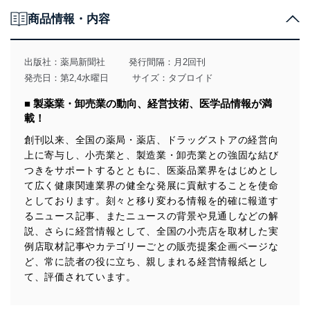
個人情報の取得・利用・提供について
商品情報・内容
当社は、個人情報の取得・利用・提供に際して、その利
用目的を明確にし、本人の同意を得たうえで利用目的の
達成に必要な範囲内で適法かつ公正な手段によって取
出版社：
薬局新聞社
発行間隔：月2回刊
得・利用・提供を行います。また、当社が保有している
発売日：第2,4水曜日
サイズ：タブロイド
個人情報は、同意を得ずに目的外利用、第三者への提
供・開示は行いません。当社においてはこれらの取り組
■ 製薬業・卸売業の動向、経営技術、医学品情報が満
みを確実にするため、従業者等の教育を徹底してまいり
載！
ます。また、目的外利用を行わないために、適切な管理
措置を講じます。
創刊以来、全国の薬局・薬店、ドラッグストアの経営向
上に寄与し、小売業と、製造業・卸売業との強固な結び
法令遵守
つきをサポートするとともに、医薬品業界をはじめとし
当社は、個人情報に関連する法令、国が定める指針及び
て広く健康関連業界の健全な発展に貢献することを使命
その他の規範を遵守します。また、当社の管理の仕組み
としております。刻々と移り変わる情報を的確に報道す
に、これらの法令及びその他の規範を常に適合させま
るニュース記事、またニュースの背景や見通しなどの解
す。
説、さらに経営情報として、全国の小売店を取材した実
例店取材記事やカテゴリーごとの販売提案企画ページな
個人情報の安全管理措置
ど、常に読者の役に立ち、親しまれる経営情報紙とし
当社は、個人情報の正確性及び安全性を確保するため
て、評価されています。
に、下記セキュリティ対策をはじめとする安全対策を実
施し、個人情報の漏えい、滅失またはき損の防止及び是