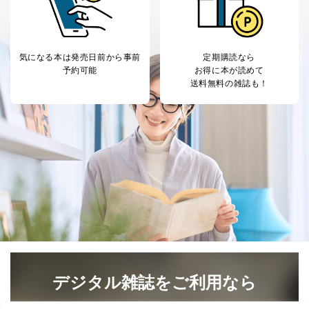
6
定期購読サービス
ル等による商品、
等をご利用の方の
サービス、キャンペーン等の広告
個人情報
に関するご案内のため
当社のサービス利用状況の把握お
気になる本は
発売日前から事前
定期購読なら
よびその分析のため
予約可能
お得に本が読めて
お問い合わせ対応、トラブル対
送料無料の雑誌も！
SNS公式アカウン
処、オペレーター教育など応対品
7
トに登録された方
質向上のため
の個人情報
その他当社のプライバシーポリシ
ー等にて公表する利用目的達成の
ため
※上記の利用目的のうちNo.1～5については保有個人デ
ータ（開示対象個人情報）の利用目的であり、下記4.の
開示等のご請求に対応させていただきます。
なお、6、7については、パートナー（提携企業）様又は
各SNS運営会社様にご請求いただきますようお願い致し
ます。
３．個人情報の第三者提供について
当社は、取得した個人情報を適切に管理し､あらかじめ
デジタル雑誌をご利用なら
本人の同意を得ることなく第三者に提供することはあり
ません。ただし、次の場合は除きます。
最新号〜バックナンバーまで7000冊以上の雑誌
（電子