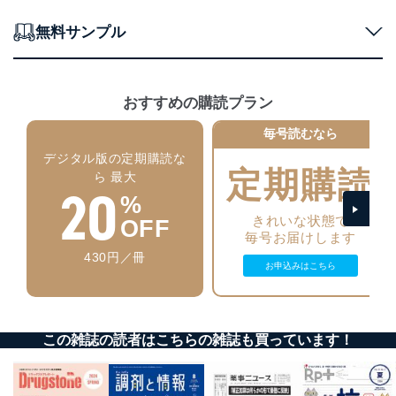
正に努めます。
無料サンプル
アクセス制御
個人データを取り扱うことのできる機器及び当該
機器を取り扱う従業者を明確化し、 個人データへ
の不要なアクセスを防止しています。
おすすめの購読プラン
アクセス者の識別と認証
機器に標準装備されているユーザー制御機能（ユ
毎号読むなら
ーザーアカウント制御）により、個人情報データ
デジタル版の定期購読な
ベース等を取り扱う情報システムを使用する従業
定期購読
ら 最大
者を識別・認証しています。
20
%
外部からの不正アクセス等の防止
きれいな状態で
OFF
個人データを取り扱う機器等のオペレーティング
毎号お届けします
システムを最新の状態に保持しています。
430円／冊
個人データを取り扱う機器等にセキュリティ対策
お申込みはこちら
ソフトウェア等を導入し、自動更新 機能等の活用
により、これを最新状態としています。
情報システムの使用に伴う漏洩等の防止
この雑誌の読者はこちらの雑誌も買っています！
メール等により個人データの含まれるファイルを
送信する場合に、当該ファイルへのパスワードを
設定しています。