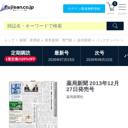
0
ログイン/
新規無料
登録
カート
メニュー
トップ
新聞・業界紙
業界新聞・専門紙
薬局新聞
バックナンバー
2
定期購読
最新号
次号
1冊定価の20%OFF
2026年07月23日
2026年08月12日
薬局新聞 2013年12月
27日発売号
薬局新聞社