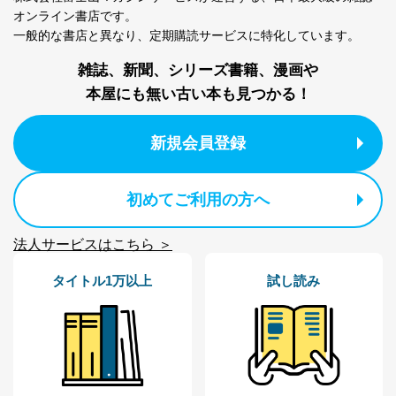
個人情報の取扱いについて
オンライン書店です。
一般的な書店と異なり、
定期購読サービスに特化しています。
１．個人情報保護管理者
雑誌、新聞、シリーズ書籍、漫画や
当社は以下の個人情報保護管理者を設置し、個人情報保
護管理者の責任のもと、個人情報を取得・アクセス・利
本屋にも無い古い本も見つかる！
用・提供・管理いたします。
新規会員登録
東京都渋谷区南平台町16-11
株式会社富士山マガジンサービス
代表取締役会長 西野 伸一郎
個人情報保護管理者: 経営管理グループディレクター 前
初めてご利用の方へ
田 嘉也
２．利用目的
法人サービスはこちら ＞
当社が取り扱う開示対象個人情報の利用目的は次のとお
タイトル1万以上
試し読み
りです。
No
個人情報の種類
利用目的
購入商品の配送のため
商品代金回収のため
ｅメール等による商品、サービ
ス、キャンペーン等の広告の案内
当社の定期購読サ