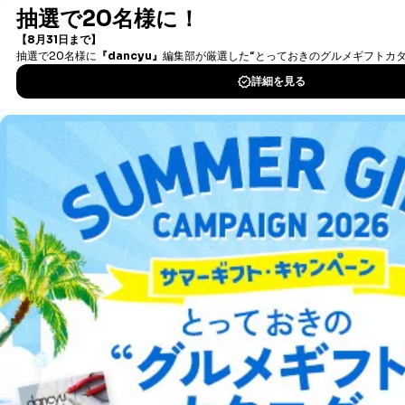
書籍）が無料で読み放題！
法令に基づく場合
人の生命､身体または財産の保護のために必要がある
タダ読みサービス
を楽しもう！
場合であって、本人の同意を得ることが困難であると
き。
DOWNLOAD FOR IOS
公衆衛生の向上または児童の健全な育成の推進のため
に特に必要がある場合であって、本人の同意を得るこ
とが困難である場合。
DOWNLOAD FOR ANDROID
国の機関もしくは地方公共団体またはその委託を受け
た者が法令の定める事務を遂行することに対して協力
する必要がある場合であって、本人の同意を得ること
により当該事務の遂行に支障を及ぼすおそれがあると
ご利用方法はこちら
き。
上記２．の利用目的を実施するために守秘義務を結ん
だ企業に、業務の一部として個人情報の取扱いを委
託・提供する場合、その業務に必要な範囲で委託・提
総合案内
供先企業に個人情報を開示することがあります。
委託・提供先企業は具体的には以下のような企業です
アフィリエイト
採用情報
が、これらに限りません。
委託先：カスタマーサポート支援会社 、クレジッ
トカード決済などの決済代行・料金回収会社、広
プレスリリース
お問い合わせ
告配信サービス会社
提供先：出版社、出版物発売元、卸売会社、販売
店など商品の供給者、梱包会社、配送会社、新聞
利用規約
プライバシーポリシー
特定商取引法に基づく表示
会社案内
出版社の皆様へ