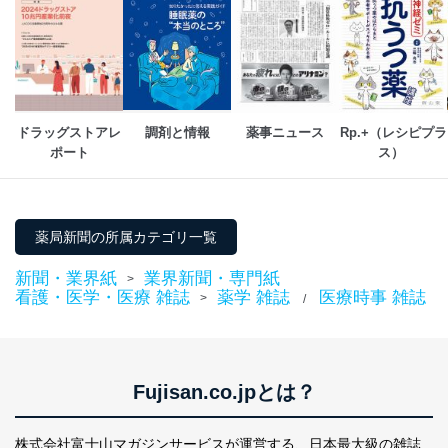
個人情報保護マネジメントシステムの継続的改善
当社は、内部監査及びマネジメントレビューの機会を通
じて、個人情報保護マネジメントシステムを継続的に改
善し、常に最良の状態を維持します。
苦情及び相談受付け窓口
ドラッグストアレ
調剤と情報
薬事ニュース
Rp.+（レシピプラ
ポート
ス） 
貴殿の個人情報及び当社の個人情報保護マネジメントシ
ステムに関するご相談及び苦情については以下までご連
絡ください。
適切、かつ迅速に対応させていただきます。
薬局新聞の所属カテゴリ一覧
株式会社富士山マガジンサービス 個人情報問い合わせ
新聞・業界紙
業界新聞・専門紙
>
係
看護・医学・医療 雑誌
薬学 雑誌
医療時事 雑誌
>
/
TEL：0570-200-223
FAX：03-5459-7073
e-mail：
cs@fujisan.co.jp
改訂：2025年2月20日
制定：2005年4月1日
Fujisan.co.jpとは？
株式会社富士山マガジンサービス
代表取締役会長 西野 伸一郎
株式会社富士山マガジンサービスが運営する、
日本最大級の雑誌