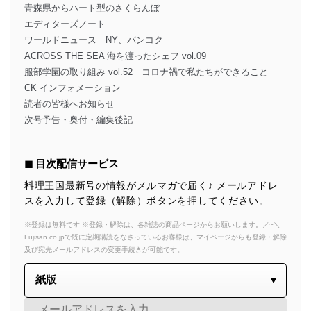
青森県からハート型のさくらんぼ
エディターズノート
ワールドニュース NY、バンコク
ACROSS THE SEA 海を渡ったシェフ vol.09
服部学園の取り組み vol.52 コロナ禍で私たちができること
CK インフォメーション
読者の皆様へお知らせ
次号予告・奥付・編集後記
◼︎ 目次配信サービス
料理王国最新号の情報がメルマガで届く♪ メールアドレ
スを入力して登録（解除）ボタンを押してください。
※登録は無料です ※登録・解除は、各雑誌の商品ページからお願いします。／~＼
Fujisan.co.jpで既に定期購読をなさっているお客様は、マイページからも登録・解除
及び宛先メールアドレスの変更手続きが可能です。