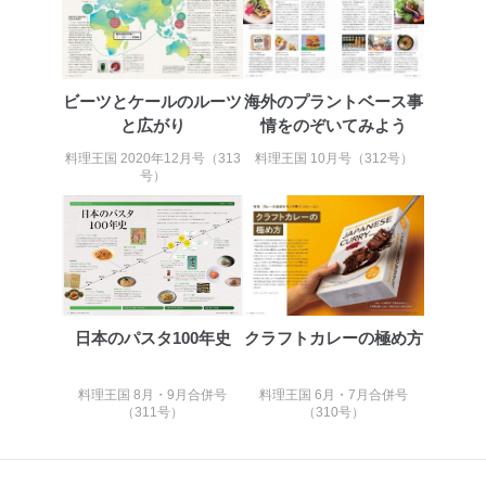
当社は、内部監査及びマネジメントレビューの機会を通
じて、個人情報保護マネジメントシステムを継続的に改
善し、常に最良の状態を維持します。
ビーツとケールのルーツ
海外のプラントベース事
苦情及び相談受付け窓口
と広がり
情をのぞいてみよう
貴殿の個人情報及び当社の個人情報保護マネジメントシ
料理王国 2020年12月号（313
料理王国 10月号（312号）
ステムに関するご相談及び苦情については以下までご連
号）
絡ください。
適切、かつ迅速に対応させていただきます。
株式会社富士山マガジンサービス 個人情報問い合わせ
係
TEL：0570-200-223
FAX：03-5459-7073
e-mail：
cs@fujisan.co.jp
日本のパスタ100年史
クラフトカレーの極め方
改訂：2025年2月20日
制定：2005年4月1日
料理王国 8月・9月合併号
料理王国 6月・7月合併号
株式会社富士山マガジンサービス
（311号）
（310号）
代表取締役会長 西野 伸一郎
個人情報の取扱いについて