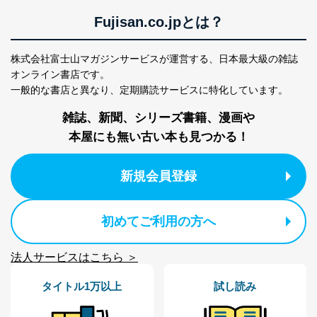
閲覧履歴や購買履歴等の情報を分
析して、趣味・嗜好に
Fujisan.co.jpとは？
応じた新商品・サービスに関する
広告のため
株式会社富士山マガジンサービスが運営する、
日本最大級の雑誌
当社にお問合わせ
お問い合わせ対応、トラブル対
2
いただいた方の個
処、オペレーター教育など応対品
オンライン書店です。
人情報
質向上のため
一般的な書店と異なり、
定期購読サービスに特化しています。
カスタマーQ＆Aサイトの投稿内容
の確認のため
雑誌、新聞、シリーズ書籍、漫画や
ｅメール等によるカスタマーQ＆A
本屋にも無い古い本も見つかる！
当社カスタマーQ＆
サイトのサービス内容のご案内の
3
Aサービス利用者
ため
ｅメール等による商品、サービ
新規会員登録
ス、キャンペーン等の広告に関す
るご案内のため
採用応募者の方の
4
採用選考、ご連絡のため
初めてご利用の方へ
個人情報
当社の従業者の個
人事、総務などの雇用管理等のた
5
人情報
め
法人サービスはこちら ＞
パートナー（提携
購入商品配送のため
企業）からの委託
提携企業及びお客様がご購入され
タイトル1万以上
試し読み
により当社の
た商品の発売元企業からのｅメー
6
定期購読サービス
ル等による商品、