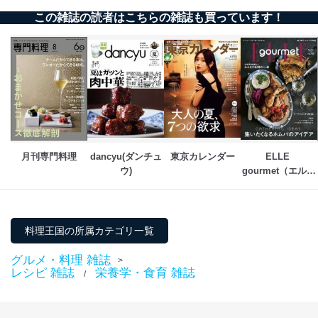
１．個人情報保護管理者
この雑誌の読者はこちらの雑誌も買っています！
当社は以下の個人情報保護管理者を設置し、個人情報保
護管理者の責任のもと、個人情報を取得・アクセス・利
用・提供・管理いたします。
東京都渋谷区南平台町16-11
株式会社富士山マガジンサービス
代表取締役会長 西野 伸一郎
個人情報保護管理者: 経営管理グループディレクター 前
田 嘉也
月刊専門料理
dancyu(ダンチュ
東京カレンダー
ELLE 
２．利用目的
ウ)
gourmet（エル・
グルメ） 
当社が取り扱う開示対象個人情報の利用目的は次のとお
りです。
No
個人情報の種類
利用目的
料理王国の所属カテゴリ一覧
購入商品の配送のため
商品代金回収のため
グルメ・料理 雑誌
>
ｅメール等による商品、サービ
レシピ 雑誌
栄養学・食育 雑誌
/
ス、キャンペーン等の広告の案内
当社の定期購読サ
のため
1
ービス等をご利用
個人が特定できない形で取得した
の方の個人情報