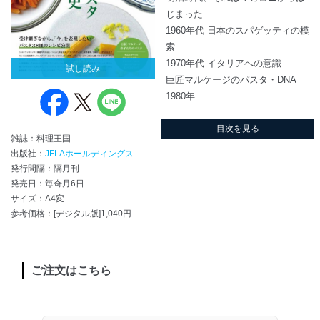
じまった
1960年代 日本のスパゲッティの模
索
1970年代 イタリアへの意識
試し読み
巨匠マルケージのパスタ・DNA
1980年...
目次を見る
雑誌：料理王国
出版社：
JFLAホールディングス
発行間隔：隔月刊
発売日：毎奇月6日
サイズ：A4変
参考価格：[デジタル版]1,040円
ご注文はこちら