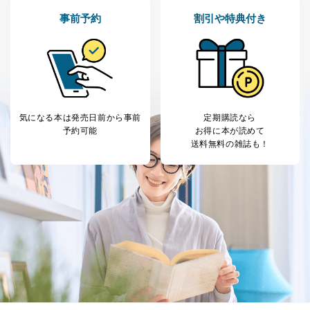
人の生命､身体または財産の保護のために必要がある
場合であって、本人の同意を得ることが困難であると
事前予約
割引や特典付き
き。
公衆衛生の向上または児童の健全な育成の推進のため
に特に必要がある場合であって、本人の同意を得るこ
とが困難である場合。
国の機関もしくは地方公共団体またはその委託を受け
た者が法令の定める事務を遂行することに対して協力
する必要がある場合であって、本人の同意を得ること
気になる本は
発売日前から事前
定期購読なら
により当該事務の遂行に支障を及ぼすおそれがあると
予約可能
お得に本が読めて
き。
送料無料の雑誌も！
上記２．の利用目的を実施するために守秘義務を結ん
だ企業に、業務の一部として個人情報の取扱いを委
託・提供する場合、その業務に必要な範囲で委託・提
供先企業に個人情報を開示することがあります。
委託・提供先企業は具体的には以下のような企業です
が、これらに限りません。
委託先：カスタマーサポート支援会社 、クレジッ
トカード決済などの決済代行・料金回収会社、広
告配信サービス会社
提供先：出版社、出版物発売元、卸売会社、販売
店など商品の供給者、梱包会社、配送会社、新聞
販売店などの梱包・配送・配達会社