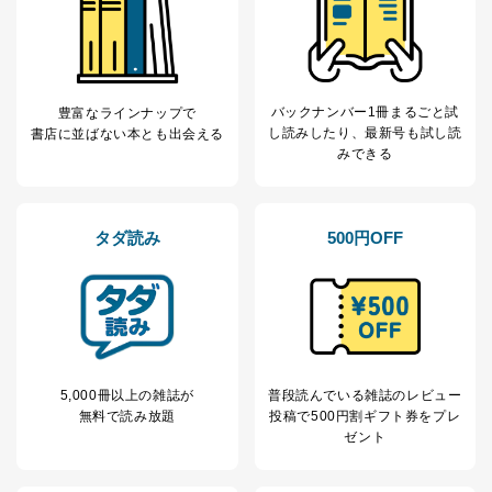
等をご利用の方の
サービス、キャンペーン等の広告
個人情報
に関するご案内のため
当社のサービス利用状況の把握お
よびその分析のため
お問い合わせ対応、トラブル対
SNS公式アカウン
処、オペレーター教育など応対品
バックナンバー1冊まるごと試
豊富なラインナップで
7
トに登録された方
質向上のため
し読み
したり、最新号も試し読
書店に並ばない本とも出会える
の個人情報
その他当社のプライバシーポリシ
みできる
ー等にて公表する利用目的達成の
ため
※上記の利用目的のうちNo.1～5については保有個人デ
タダ読み
500円OFF
ータ（開示対象個人情報）の利用目的であり、下記4.の
開示等のご請求に対応させていただきます。
なお、6、7については、パートナー（提携企業）様又は
各SNS運営会社様にご請求いただきますようお願い致し
ます。
３．個人情報の第三者提供について
5,000冊以上の雑誌が
普段読んでいる雑誌のレビュー
当社は、取得した個人情報を適切に管理し､あらかじめ
無料で読み放題
投稿で
500円割ギフト券をプレ
本人の同意を得ることなく第三者に提供することはあり
ゼント
ません。ただし、次の場合は除きます。
法令に基づく場合