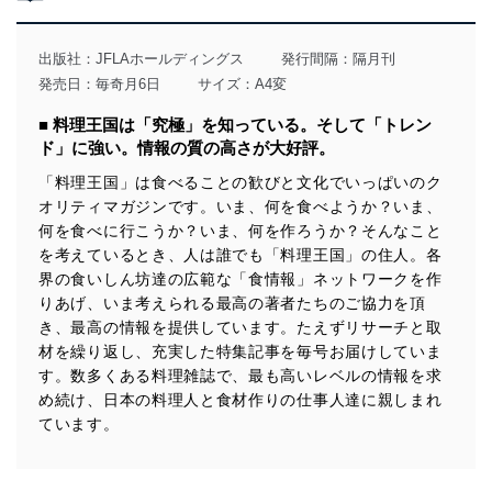
当社は、個人情報の取得・利用・提供に際して、その利
用目的を明確にし、本人の同意を得たうえで利用目的の
達成に必要な範囲内で適法かつ公正な手段によって取
出版社：
JFLAホールディングス
発行間隔：隔月刊
得・利用・提供を行います。また、当社が保有している
発売日：毎奇月6日
サイズ：A4変
個人情報は、同意を得ずに目的外利用、第三者への提
供・開示は行いません。当社においてはこれらの取り組
■ 料理王国は「究極」を知っている。そして「トレン
みを確実にするため、従業者等の教育を徹底してまいり
ド」に強い。情報の質の高さが大好評。
ます。また、目的外利用を行わないために、適切な管理
措置を講じます。
「料理王国」は食べることの歓びと文化でいっぱいのク
オリティマガジンです。いま、何を食べようか？いま、
法令遵守
何を食べに行こうか？いま、何を作ろうか？そんなこと
当社は、個人情報に関連する法令、国が定める指針及び
を考えているとき、人は誰でも「料理王国」の住人。各
その他の規範を遵守します。また、当社の管理の仕組み
界の食いしん坊達の広範な「食情報」ネットワークを作
に、これらの法令及びその他の規範を常に適合させま
りあげ、いま考えられる最高の著者たちのご協力を頂
す。
き、最高の情報を提供しています。たえずリサーチと取
材を繰り返し、充実した特集記事を毎号お届けしていま
個人情報の安全管理措置
す。数多くある料理雑誌で、最も高いレベルの情報を求
当社は、個人情報の正確性及び安全性を確保するため
め続け、日本の料理人と食材作りの仕事人達に親しまれ
に、下記セキュリティ対策をはじめとする安全対策を実
ています。
施し、個人情報の漏えい、滅失またはき損の防止及び是
正に努めます。
アクセス制御