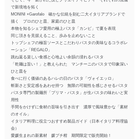
で新境地を拓く
MONINI ×Garofalo 確かな伝統を刻む二大イタリアブランドで
描く プロのひと皿、家庭のひと皿
本物を知るシェフ愛用の極上パスタ「カンピ」で夏を表現
同じ頂きを見据えること、歩みを止めないこと
トップシェフの極旨ソースとこだわりパスタの美味なるコラボレ
ーション「REGALO」
跳ね返る楽しい食感と心地よい余韻の浸れるパスタ
「乾麺は旨い！」と教えられた マンチーニのパスタで印象深い
ひと皿を
食べに行く価値のあるハレの日のパスタ「ヴォイエッロ」
斬新さと安定感をあわせ持つ 無限の可能性を感じさせるパスタ
パスタ専門の製麺所「プリマ・パスタ」が生パスタの味わいと実
用性
手間をかけずに食材の旨味を引き出す 濃厚で風味豊かな「素材
のオイル」
イタリア料理に役立つおすすめ製品ガイド（日本イタリア料理協
会）
愛媛生まれの新素材 媛プチ柑 期間限定で販売開始！