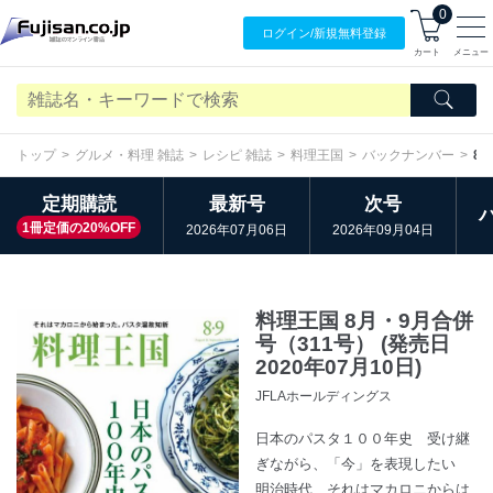
0
ログイン/
新規無料
登録
カート
メニュー
トップ
グルメ・料理 雑誌
レシピ 雑誌
料理王国
バックナンバー
8
定期購読
最新号
次号
1冊定価の20%OFF
2026年07月06日
2026年09月04日
料理王国 8月・9月合併
号（311号） (発売日
2020年07月10日)
JFLAホールディングス
日本のパスタ１００年史 受け継
ぎながら、「今」を表現したい
明治時代、それはマカロニからは