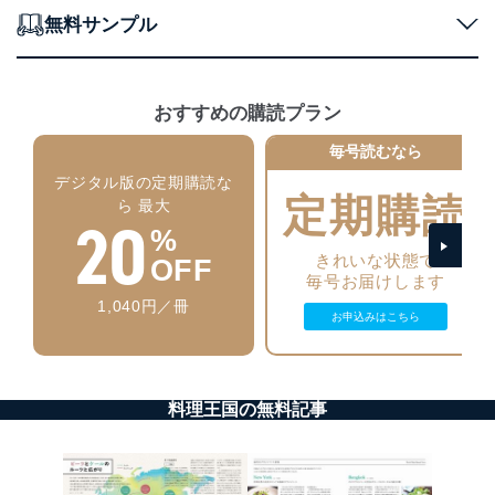
個人データを取り扱うことのできる機器及び当該
無料サンプル
機器を取り扱う従業者を明確化し、 個人データへ
の不要なアクセスを防止しています。
アクセス者の識別と認証
おすすめの購読プラン
機器に標準装備されているユーザー制御機能（ユ
ーザーアカウント制御）により、個人情報データ
毎号読むなら
ベース等を取り扱う情報システムを使用する従業
デジタル版の定期購読な
者を識別・認証しています。
定期購読
ら 最大
20
外部からの不正アクセス等の防止
%
個人データを取り扱う機器等のオペレーティング
きれいな状態で
OFF
システムを最新の状態に保持しています。
毎号お届けします
個人データを取り扱う機器等にセキュリティ対策
1,040円／冊
ソフトウェア等を導入し、自動更新 機能等の活用
お申込みはこちら
により、これを最新状態としています。
情報システムの使用に伴う漏洩等の防止
メール等により個人データの含まれるファイルを
料理王国の無料記事
送信する場合に、当該ファイルへのパスワードを
設定しています。
個人情報保護マネジメントシステムの継続的改善