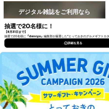
４．開示対象個人情報の「開示」「訂正」等の請求につ
いて
デジタル雑誌をご利用なら
当社は、本人から、開示対象個人情報について利用目的
最新号〜バックナンバーまで7000冊以上の雑誌
（電子
の通知を求められた場合には、遅滞なくこれに応じま
す。ただし、以下①～④のいずれかに該当する場合は、
書籍）が無料で読み放題！
利用目的の通知を行なうことはできません。そのとき
タダ読みサービス
を楽しもう！
は、本人に遅滞無くその旨を通知するとともに、理由を
説明させていただきます。
DOWNLOAD FOR IOS
①利用目的を本人に通知し、又は公表することによって
本人又は第三者の生命、身体、財産その他の権利利益を
害するおそれがある場合
DOWNLOAD FOR ANDROID
②利用目的を本人に通知し、又は公表することによって
当該事業者の権利又は正当な利益を害するおそれがある
場合
ご利用方法はこちら
③国の機関又は地方公共団体が法令の定める事務を遂行
することに対して協力する必要がある場合であって、利
用目的を本人に通知し、又は公表することによって当該
事務の遂行に支障を及ぼすおそれがあるとき
④開示対象個人情報の利用目的が明らかな場合
総合案内
開示対象個人情報については、保有個人データの本人ま
アフィリエイト
採用情報
たはその代理人からの利用目的の通知、開示、変更等