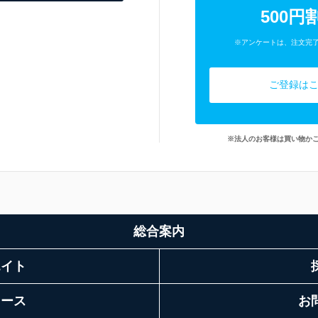
500円
※アンケートは、注文完
ご登録は
※法人のお客様は買い物か
総合案内
エイト
リース
お