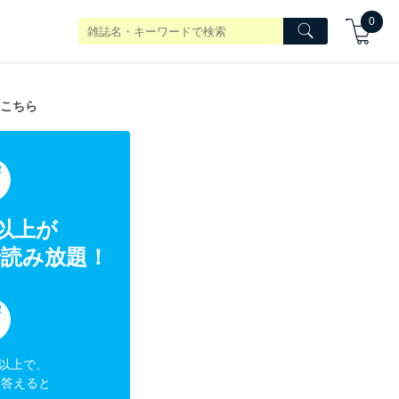
0
こちら
典
冊以上が
読み放題！
典
円以上で、
に答えると