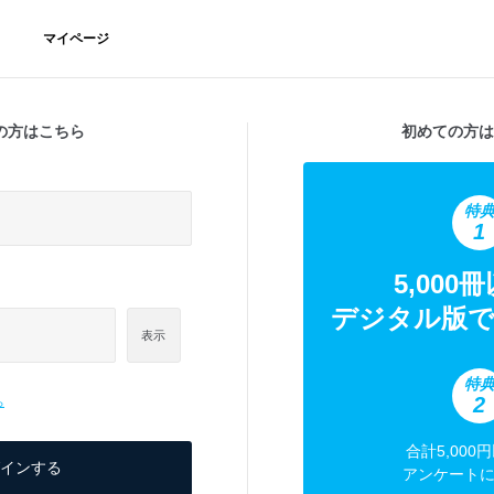
マイページ
の方はこちら
初めての方は
特
1
5,000
デジタル版で
表示
特
2
ら
合計5,000
アンケート