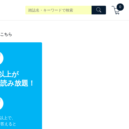
0
こちら
典
冊以上が
読み放題！
典
円以上で、
に答えると