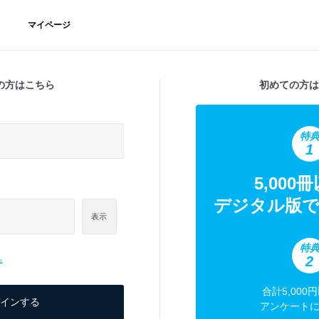
マイページ
の方はこちら
初めての方は
特
1
5,000
デジタル版で
表示
特
2
ら
合計5,000
アンケート