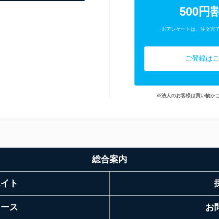
500円
※アンケートは、注文完
ご登録は
※法人のお客様は買い物か
総合案内
エイト
リース
お