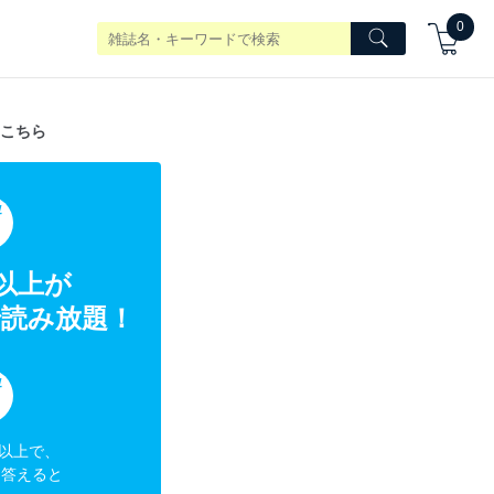
0
こちら
典
冊以上が
読み放題！
典
円以上で、
に答えると