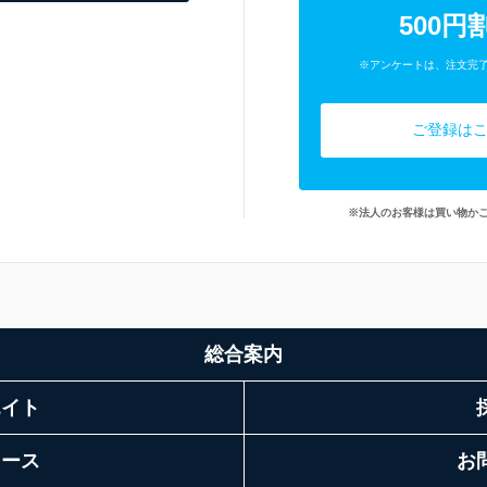
500円
※アンケートは、注文完
ご登録は
※法人のお客様は買い物か
総合案内
エイト
リース
お