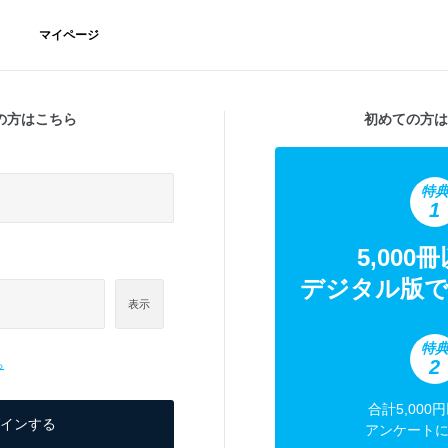
マイページ
の方はこちら
初めての方は
特
1
5,000
デジタル版で
表示
特
2
ら
合計5,000
アンケート