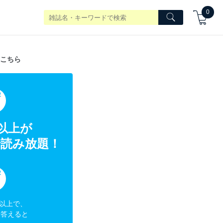
0
こちら
典
冊以上が
読み放題！
典
円以上で、
に答えると