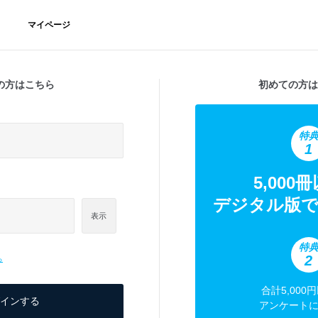
マイページ
の方はこちら
初めての方は
特
1
5,000
デジタル版で
表示
特
2
ら
合計5,000
アンケート