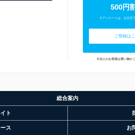
500円
※アンケートは、注文完
ご登録は
※法人のお客様は買い物か
総合案内
エイト
リース
お