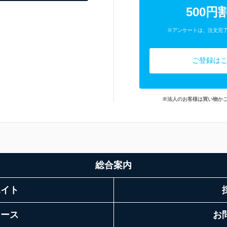
500円
※アンケートは、注文完
ご登録は
※法人のお客様は買い物か
総合案内
エイト
リース
お