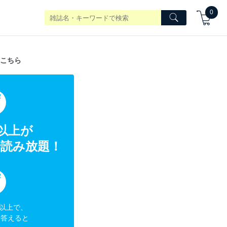
0
こちら
典
冊以上が
読み放題！
典
円以上で、
に答えると