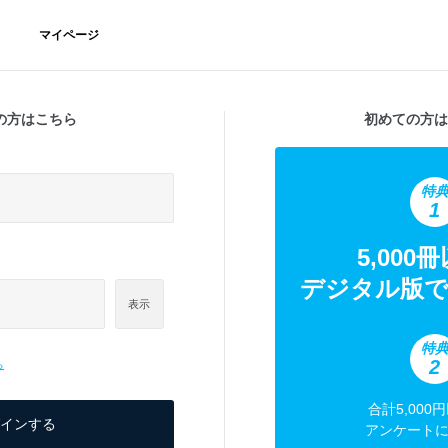
マイページ
の方はこちら
初めての方は
特
1
5,000
デジタル版で
表示
特
2
ら
合計5,000
アンケート