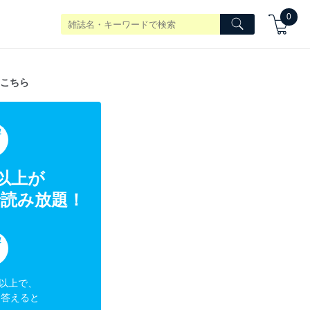
0
こちら
典
冊以上が
読み放題！
典
円以上で、
に答えると