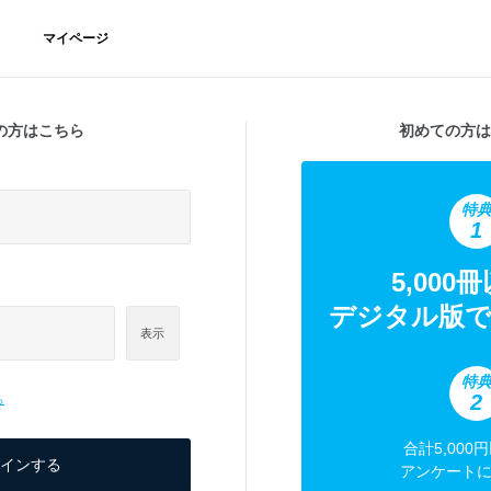
マイページ
の方はこちら
初めての方は
特
1
5,000
デジタル版で
表示
特
2
ら
合計5,000
アンケート