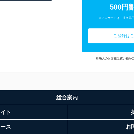
500円
※アンケートは、注文完
ご登録は
※法人のお客様は買い物か
総合案内
エイト
リース
お