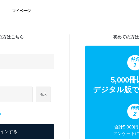
マイページ
の方はこちら
初めての方は
特
1
5,000
デジタル版で
表示
特
2
ら
合計5,000
アンケート