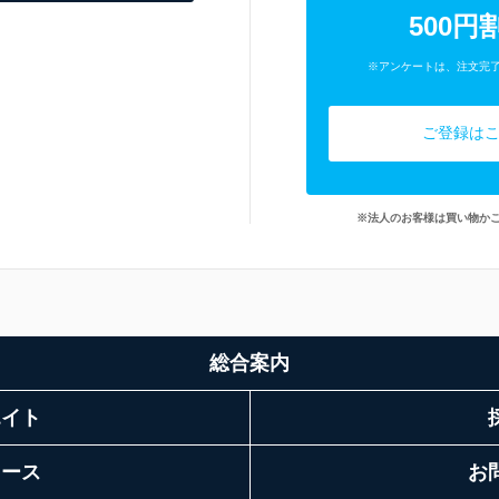
500円
※アンケートは、注文完
ご登録は
※法人のお客様は買い物か
総合案内
エイト
リース
お