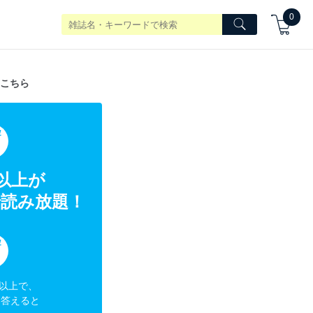
0
こちら
典
冊以上が
読み放題！
典
円以上で、
に答えると