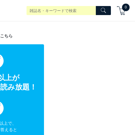
0
こちら
典
冊以上が
読み放題！
典
円以上で、
に答えると