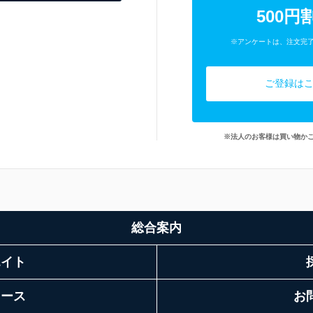
500円
※アンケートは、注文完
ご登録は
※法人のお客様は買い物か
総合案内
エイト
リース
お