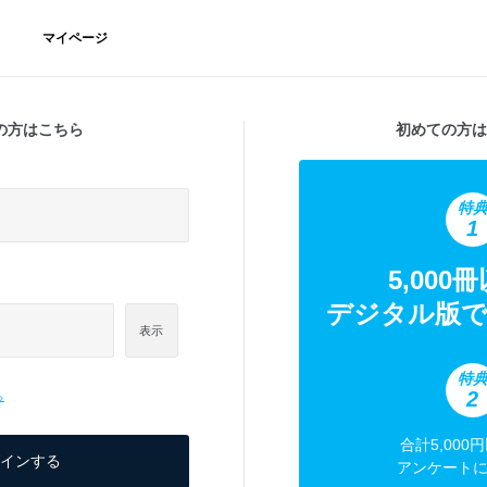
マイページ
の方はこちら
初めての方は
特
1
5,000
デジタル版で
表示
特
2
ら
合計5,000
アンケート