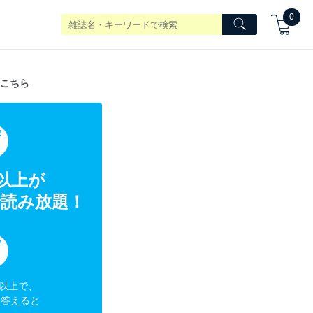
0
こちら
典
冊以上が
読み放題！
典
円以上で、
に答えると