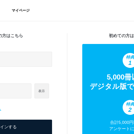
マイページ
の方はこちら
初めての方は
特
1
5,000
デジタル版で
表示
特
2
ら
合計5,000
アンケート