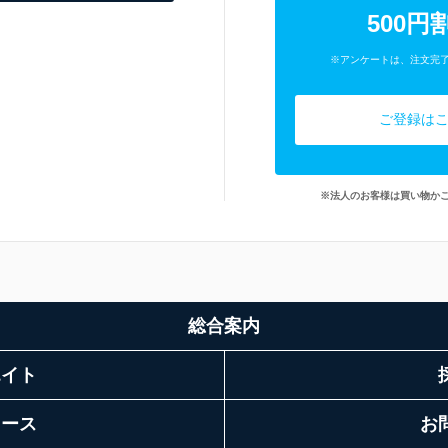
500円
※アンケートは、注文完
ご登録は
※法人のお客様は買い物か
総合案内
エイト
リース
お