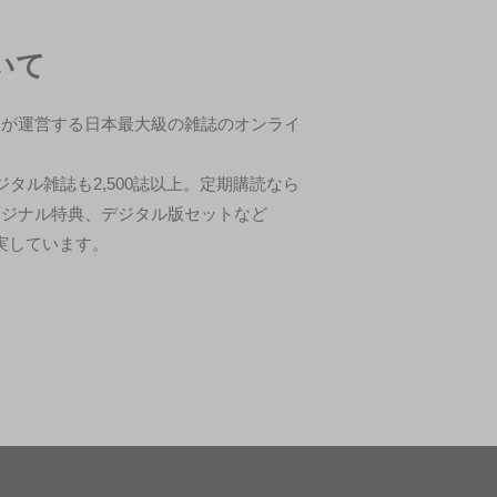
ついて
スが運営する日本最大級の雑誌のオンライ
タル雑誌も2,500誌以上。定期購読なら
リジナル特典、デジタル版セットなど
も充実しています。