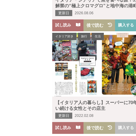
解禁の“極上クロマグロ”と地中海の港
味わう“旬の美味”
更新日
2026.08.06
試し読み
後で読む
購入する
イタリア好き
旅行
生活
【イタリア人の暮らし】スーパーに70
い続ける女性とその店主
更新日
2022.02.08
試し読み
後で読む
購入する