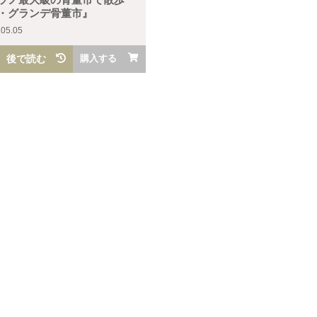
・グランデ骨董市』
.05.05
後で読む
購入する