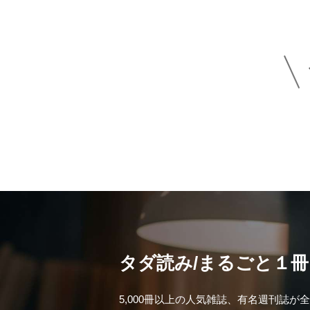
H
タダ読み/まるごと１
5,000冊以上の人気雑誌、有名週刊誌