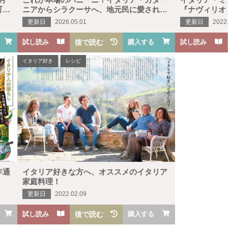
町で
ニアからシラクーサへ、地元民に愛される
『ナヴィリオ
美食の裏道食べ歩き散歩
更新日
2026.05.01
更新日
2022
試し読み
後で読む
購入する
試し読み
イタリア好き
レシピ
年通
イタリア好きな方へ、オススメのイタリア
家庭料理！
更新日
2022.02.09
試し読み
後で読む
購入する