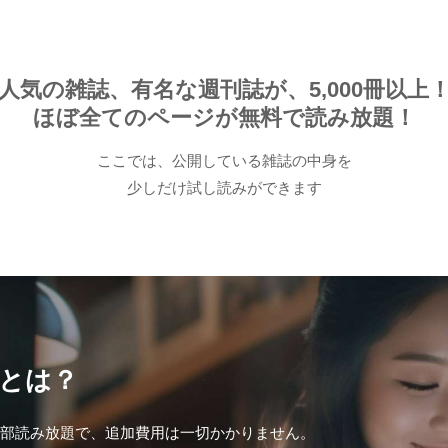
OME
人気の雑誌、有名な週刊誌が、5,000冊以上
人気ランキング
ほぼ全てのページが無料で読み放題！
ここでは、公開している雑誌の中身を
カテゴリー
少しだけ試し読みができます
生活
健康
レシピ
旅行
ビジネス
芸能
デジタル
ファッション
美容
スポーツ
アウトドア
グラビア
雑誌
後から読む
冊とは？
が全部読み放題で、追加費用は一切かかりません。