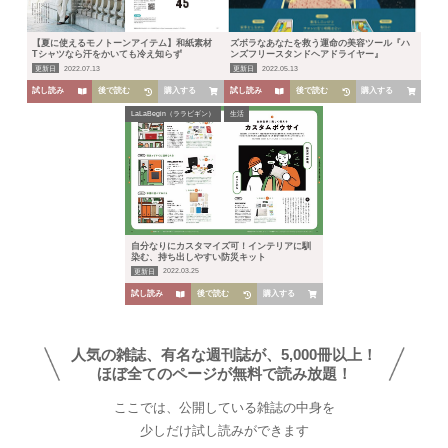
【夏に使えるモノトーンアイテム】和紙素材
ズボラなあなたを救う運命の美容ツール『ハ
Tシャツなら汗をかいても冷え知らず
ンズフリースタンドヘアドライヤー』
更新日
2022.07.13
更新日
2022.05.13
試し読み
後で読む
購入する
試し読み
後で読む
購入する
LaLaBegin（ララビギン）
生活
HOME
人気ランキング
カテゴリー
自分なりにカスタマイズ可！インテリアに馴
染む、持ち出しやすい防災キット
更新日
2022.03.25
生活
健康
レシピ
旅行
ビジネス
試し読み
後で読む
購入する
芸能
デジタル
ファッション
美容
人気の雑誌、有名な週刊誌が、5,000冊以上！
スポーツ
アウトドア
グラビア
ほぼ全てのページが無料で読み放題！
ここでは、公開している雑誌の中身を
雑誌
少しだけ試し読みができます