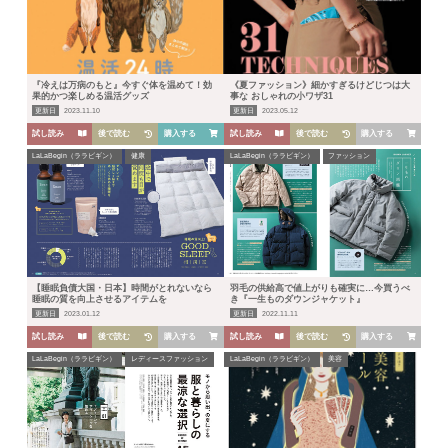
『冷えは万病のもと』今すぐ体を温めて！効
《夏ファッション》細かすぎるけどじつは大
果的かつ楽しめる温活グッズ
事な おしゃれの小ワザ31
更新日
2023.11.10
更新日
2023.05.12
試し読み
後で読む
購入する
試し読み
後で読む
購入する
LaLaBegin（ララビギン）
健康
LaLaBegin（ララビギン）
ファッション
【睡眠負債大国・日本】時間がとれないなら
羽毛の供給高で値上がりも確実に…今買うべ
睡眠の質を向上させるアイテムを
き『一生ものダウンジャケット』
更新日
2023.01.12
更新日
2022.11.11
試し読み
後で読む
購入する
試し読み
後で読む
購入する
LaLaBegin（ララビギン）
レディースファッション
LaLaBegin（ララビギン）
美容