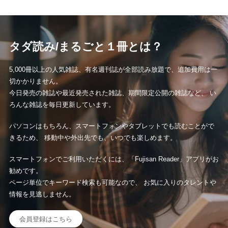
後から読む
タダ読み/まるごと１冊とは？
5,000冊以上の人気雑誌、有名週刊誌が全部読み放題で、追加費用は一
切かかりません。
今日発売の雑誌や最近発売された雑誌、期間限定公開の雑誌など、 い
ろんな雑誌を毎日更新しています。
パソコンはもちろん、スマートフォンやタブレットでも読むことがで
きるため、 移動中や外出先でも、いつでも楽しめます。
スマートフォンでご利用いただくには、「Fujisan Reader」アプリがお
勧めです。
ページ単位でキーワード検索も可能なので、 お気に入りのタレントや
情報を見逃しません。
会員登録はこちら