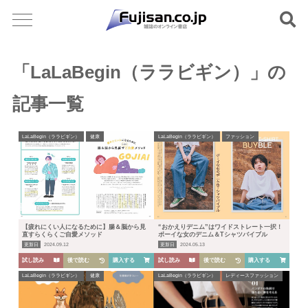
「LaLaBegin（ララビギン）」の
記事一覧
LaLaBegin（ララビギン）
健康
LaLaBegin（ララビギン）
ファッション
【疲れにくい人になるために】腸＆脳から見
“おかえりデニム”はワイドストレート一択！
直すらくらくご自愛メソッド
ボーイな女のデニム＆Tシャツバイブル
更新日
2024.09.12
更新日
2024.05.13
試し読み
後で読む
購入する
試し読み
後で読む
購入する
LaLaBegin（ララビギン）
健康
LaLaBegin（ララビギン）
レディースファッション