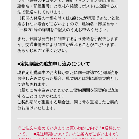
ヤマト運輸のネコポスで、住所（マンション等の場合、
建物名・部屋番号）と表札を確認しポストに投函する方
法で配送をしております。
（初回の発送の一部を除く)お届け先が特定できないと配
送されない場合がございますので、建物名・部屋番号・
｢～様方｣等の詳細をご記入のうえお申込ください。
また、雑誌は発売日に到着するよう発送を手配致します
が、交通事情等により到着が遅れることがございます。
あらかじめご了承ください。
■定期購読の追加申し込みについて
現在定期購読中のお客様が新たに同一雑誌で定期購読を
お申し込みになった場合、現契約とは別に新規契約とし
て追加されます。
（新たにお申込みいただいたご契約期間を現契約に追加
することはできかねます）
ご契約期間が重複する場合は、同じ号を重複したご契約
分お届けいたします。
※ご注文を進めていきますと買い物かご内で「■送料につ
いて」「■発送時期について」のご案内がございますが、