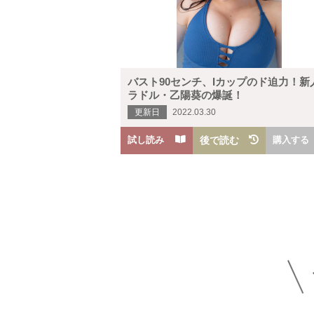
バスト90センチ、Iカップのド迫力！新
ラドル・乙陽葵の爆誕！
更新日
2022.03.30
試し読み
後で読む
購入する