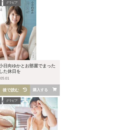
グラビア
小日向ゆかとお部屋でまった
した休日を
.05.01
後で読む
購入する
グラビア