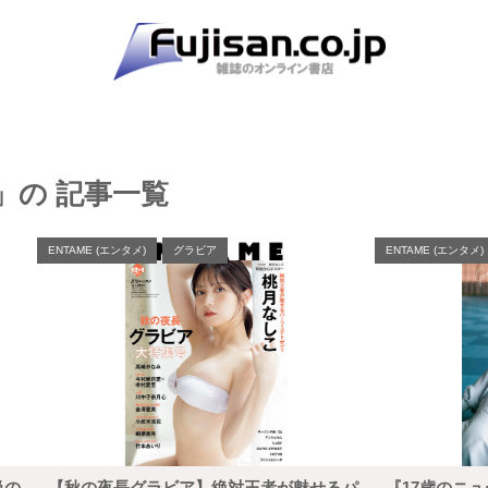
)」の 記事一覧
ENTAME (エンタメ)
グラビア
ENTAME (エンタメ)
級の
【秋の夜長グラビア】絶対王者が魅せるパ
『17歳のニ