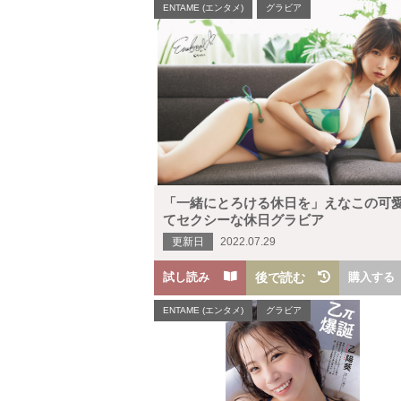
ENTAME (エンタメ)
グラビア
「一緒にとろける休日を」えなこの可
てセクシーな休日グラビア
更新日
2022.07.29
試し読み
後で読む
購入する
ENTAME (エンタメ)
グラビア
H