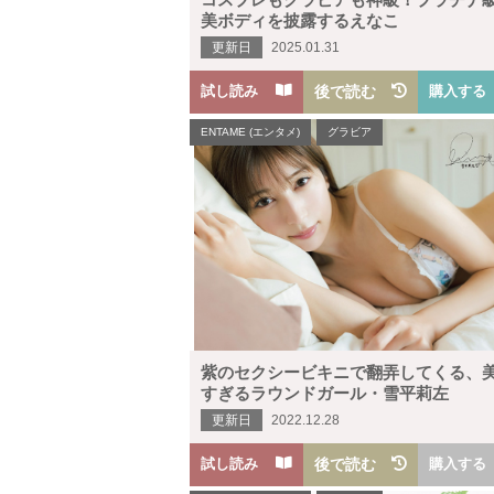
美ボディを披露するえなこ
更新日
2025.01.31
試し読み
後で読む
購入する
ENTAME (エンタメ)
グラビア
紫のセクシービキニで翻弄してくる、
すぎるラウンドガール・雪平莉左
更新日
2022.12.28
試し読み
後で読む
購入する