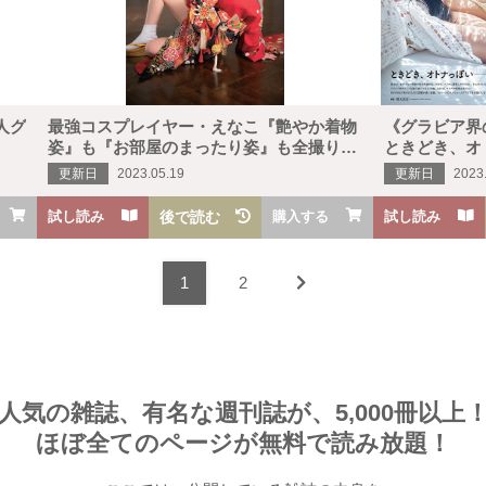
人気ランキング
カテゴリー
人グ
最強コスプレイヤー・えなこ『艶やか着物
《グラビア界
姿』も『お部屋のまったり姿』も全撮り下
ときどき、オ
生活
健康
レシピ
旅行
ビジネス
芸能
デジタル
ろし！
更新日
2023.05.19
更新日
2023
ファッション
美容
スポーツ
アウトドア
グラビア
試し読み
後で読む
購入する
試し読み
雑誌
1
2
後から読む
人気の雑誌、有名な週刊誌が、5,000冊以上
ほぼ全てのページが無料で読み放題！