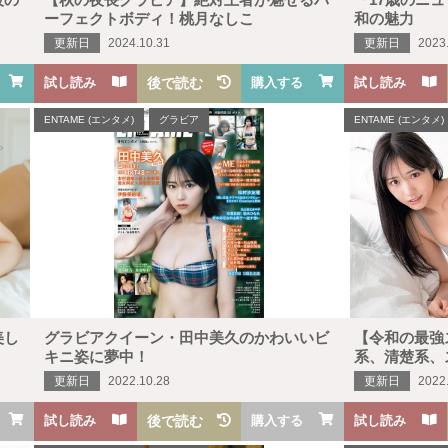
ーフェクトボディ！桃月なしこ
和の魅力
更新日
2024.10.31
更新日
2023
試し読み
後で読む
購入する
試し読み
ENTAME (エンタメ)
グラビア
ENTAME (エンタメ)
美し
グラビアクイーン・田中美久のかわいいビ
【令和の最強
キニ姿に夢中！
系、清楚系、
更新日
2022.10.28
更新日
2022
試し読み
後で読む
購入する
試し読み