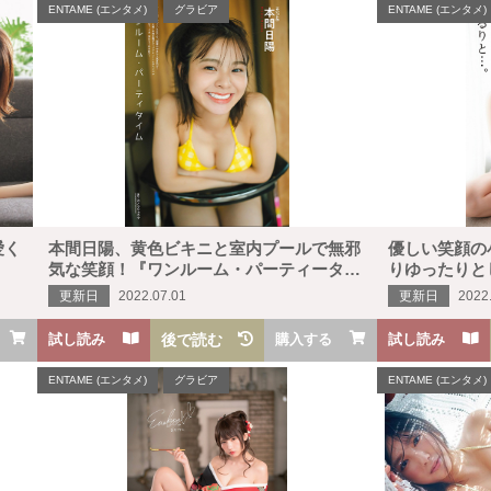
ENTAME (エンタメ)
グラビア
ENTAME (エンタメ)
愛く
本間日陽、黄色ビキニと室内プールで無邪
優しい笑顔の
気な笑顔！『ワンルーム・パーティータイ
りゆったりと
ム』
更新日
2022.07.01
更新日
2022
試し読み
後で読む
購入する
試し読み
ENTAME (エンタメ)
グラビア
ENTAME (エンタメ)
OME