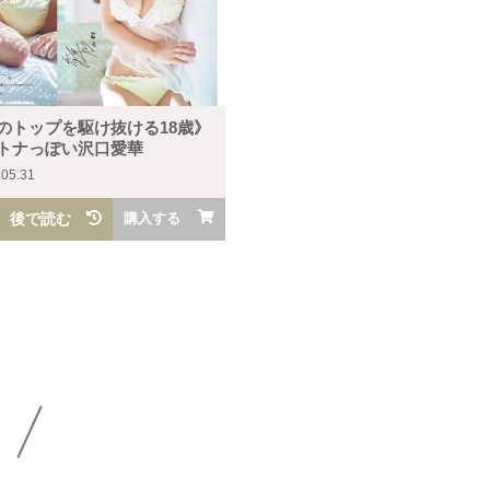
のトップを駆け抜ける18歳》
トナっぽい沢口愛華
.05.31
後で読む
購入する
！