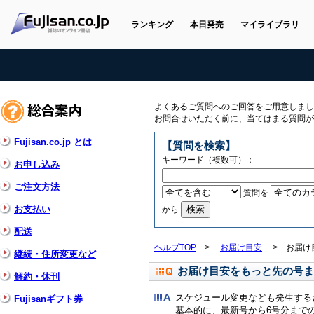
ランキング
本日発売
マイライブラリ
よくあるご質問へのご回答をご用意しまし
お問合せいただく前に、当てはまる質問が
Fujisan.co.jp とは
【質問を検索】
キーワード（複数可）：
お申し込み
ご注文方法
質問を
お支払い
から
配送
ヘルプTOP
>
お届け目安
>
お届け
継続・住所変更など
お届け目安をもっと先の号ま
解約・休刊
スケジュール変更なども発生する
Fujisanギフト券
基本的に、最新号から6号分まで