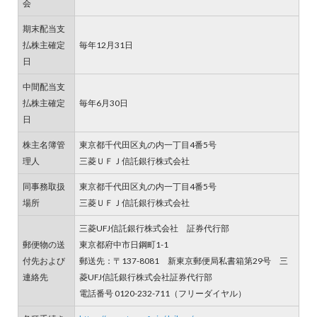
会
期末配当支
払株主確定
毎年12月31日
日
中間配当支
払株主確定
毎年6月30日
日
株主名簿管
東京都千代田区丸の内一丁目4番5号
理人
三菱ＵＦＪ信託銀行株式会社
同事務取扱
東京都千代田区丸の内一丁目4番5号
場所
三菱ＵＦＪ信託銀行株式会社
三菱UFJ信託銀行株式会社 証券代行部
郵便物の送
東京都府中市日鋼町1-1
付先および
郵送先：〒137-8081 新東京郵便局私書箱第29号 三
連絡先
菱UFJ信託銀行株式会社証券代行部
電話番号 0120-232-711（フリーダイヤル）