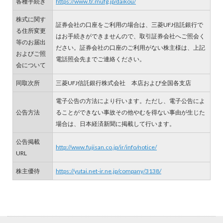
各種手続き
https://www.tr.mufg.jp/daikou/
株式に関す
証券会社の口座をご利用の場合は、三菱UFJ信託銀行で
る住所変更
はお手続きができませんので、取引証券会社へご照会く
等のお届出
ださい。証券会社の口座のご利用がない株主様は、上記
およびご照
電話照会先までご連絡ください。
会について
同取次所
三菱UFJ信託銀行株式会社 本店および全国各支店
電子公告の方法により行います。ただし、電子公告によ
公告方法
ることができない事故その他やむを得ない事由が生じた
場合は、日本経済新聞に掲載して行います。
公告掲載
http://www.fujisan.co.jp/ir/info/notice/
URL
株主優待
https://yutai.net-ir.ne.jp/company/3138/