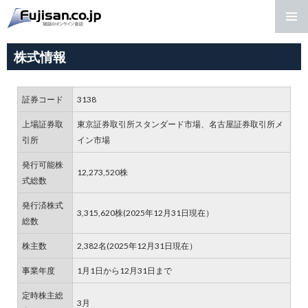
コンテンツへ移動
メインメ
ニュー
株式情報
証券コード
3138
上場証券取
東京証券取引所スタンダード市場、名古屋証券取引所メ
引所
イン市場
発行可能株
12,273,520株
式総数
発行済株式
3,315,620株(2025年12月31日現在）
総数
株主数
2,382名(2025年12月31日現在）
事業年度
1月1日から12月31日まで
定時株主総
3月