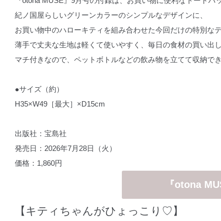
『otona MUSE』9月号の付録は、お買い物に便利なトートバ
紀ノ国屋らしいグリーンカラーのシンプルなデザインに、
お買い物中のハローキティを組み合わせた今回だけの特別な
薄手で丈夫な生地は軽くて使いやすく、毎日の食材の買い出
マチ付きなので、ペットボトルなどの飲み物を立てて収納で
●サイズ（約）
H35×W49［最大］×D15cm
出版社：宝島社
発売日：2026年7月28日（火）
価格：1,860円
『otona 
【キティちゃんがひょっこり♡】