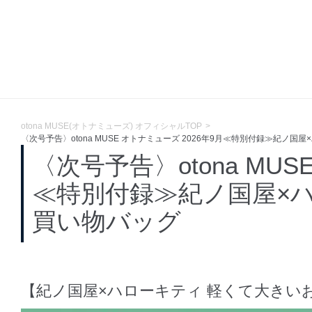
otona MUSE(オトナミューズ) オフィシャルTOP
〈次号予告〉otona MUSE オトナミューズ 2026年9月≪特別付録≫紀ノ
〈次号予告〉otona MUS
≪特別付録≫紀ノ国屋×
買い物バッグ
【紀ノ国屋×ハローキティ 軽くて大きい