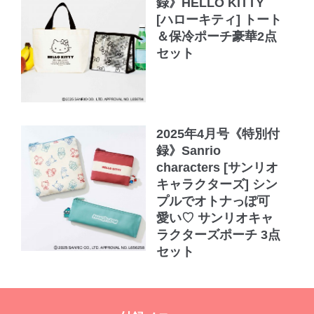
録》HELLO KITTY
[ハローキティ] トート
＆保冷ポーチ豪華2点
セット
2025年4月号《特別付
録》Sanrio
characters [サンリオ
キャラクターズ] シン
プルでオトナっぽ可
愛い♡ サンリオキャ
ラクターズポーチ 3点
セット