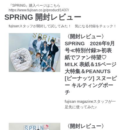
『SPRiNG』購入ページはこちら
https://www.fujisan.co.jp/product/1437/
SPRiNG 開封レビュー
fujisanスタッフが開封して試してみた！ 気になる付録をチェック！
〈開封レビュー〉
SPRiNG 2026年9月
号≪特別付録≫初表
紙でファン待望♡
M!LK 表紙＆15ページ
大特集＆PEANUTS
[ピーナッツ] スヌーピ
ー キルティングポー
チ
fujisan magazineスタッフが一
足先に使ってみた♪
〈開封レビュー〉