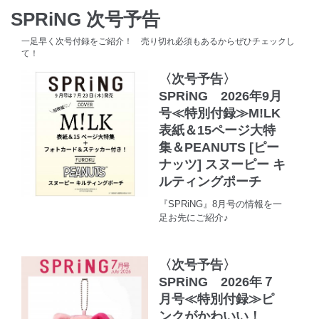
SPRiNG 次号予告
一足早く次号付録をご紹介！ 売り切れ必須もあるからぜひチェックし
て！
〈次号予告〉
SPRiNG 2026年9月
号≪特別付録≫M!LK
表紙＆15ページ大特
集＆PEANUTS [ピー
ナッツ] スヌーピー キ
ルティングポーチ
『SPRiNG』8月号の情報を一
足お先にご紹介♪
〈次号予告〉
SPRiNG 2026年７
月号≪特別付録≫ピ
ンクがかわいい！