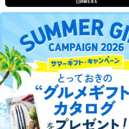
「fujisan.co.jp」からのメールを受信出来るように設定くださ
い。
※雑誌メルマガは、フィーチャーフォン（スマートフォン以外の
携帯電話）ではご覧いただけません。パソコン、スマートフォ
ン、タブレットよりご登録ください。
※メールソフトの種類・バージョン・設定等により、メールが正
常に受信、表示されない場合があります。
総合案内
アフィリエイト
採用情報
プレスリリース
お問い合わせ
利用規約
プライバシーポリシー
特定商取引法に基づく表示
会社案内
出版社の皆様へ
投資家の皆様へ
サイトマップ