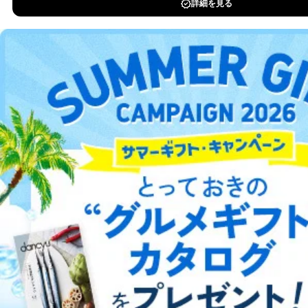
「fujisan.co.jp」からのメールを受信出来るように設定くださ
い。
※雑誌メルマガは、フィーチャーフォン（スマートフォン以外の
携帯電話）ではご覧いただけません。パソコン、スマートフォ
ン、タブレットよりご登録ください。
※メールソフトの種類・バージョン・設定等により、メールが正
常に受信、表示されない場合があります。
総合案内
アフィリエイト
採用情報
プレスリリース
お問い合わせ
利用規約
プライバシーポリシー
特定商取引法に基づく表示
会社案内
出版社の皆様へ
投資家の皆様へ
サイトマップ