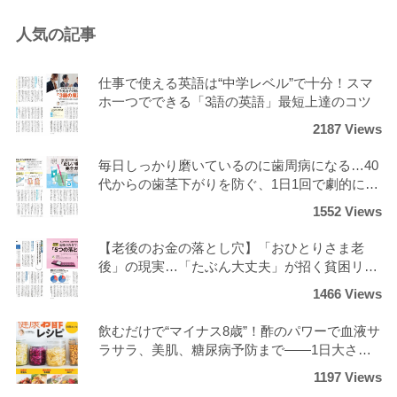
人気の記事
仕事で使える英語は“中学レベル”で十分！スマ
ホ一つでできる「3語の英語」最短上達のコツ
2187 Views
毎日しっかり磨いているのに歯周病になる…40
代からの歯茎下がりを防ぐ、1日1回で劇的にツ
ルツルになる正しいケア
1552 Views
【老後のお金の落とし穴】「おひとりさま老
後」の現実…「たぶん大丈夫」が招く貧困リス
クと回避策
1466 Views
飲むだけで“マイナス8歳”！酢のパワーで血液サ
ラサラ、美肌、糖尿病予防まで――1日大さじ3
杯の劇的変化？！
1197 Views