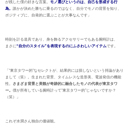
が残した僕の好きな言葉。
モノ選びというのは、自己を形成する行
為。
誰かが決めた勝ちに乗るのではなく、自分でモノの背景を知り、
ポジティブに、自発的に選ぶことが大事なんです」
時刻を計る道具であり、身を飾るアクセサリーでもある腕時計は、
HOME
まさに
“自分のスタイル”を表現するのにふさわしいアイテム
です。
人気ランキング
「“東京タワー的”なセレクトが、結果的には損しないという持論があり
カテゴリー
まして（笑）。生まれた背景、タイムレスな造形美、電波発信の機能
性。
さまざま背景と美観が奇跡的に融合したモノの代表が東京タワ
生活
健康
レシピ
旅行
ビジネス
ー。
僕が所有している腕時計って“東京タワー的”じゃないですか？
（笑）」
芸能
デジタル
ファッション
美容
スポーツ
アウトドア
グラビア
これぞ水澗さん独自の価値観。
雑誌