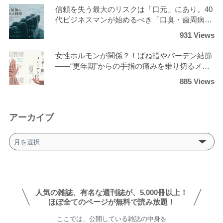
信頼を失う最大のリスクは「口元」にあり。40
代ビジネスマンが始めるべき「口臭・歯周病ゼ
ロ」の最強ケア
931 Views
女性ホルモンが関係？！ばね指やバーデン結節
――“更年期”からの手指の痛みを乗り切るメン
テナンス術
885 Views
アーカイブ
ア
ー
カ
イ
ブ
人気の雑誌、有名な週刊誌が、5,000冊以上！
ほぼ全てのページが無料で読み放題！
ここでは、公開している雑誌の中身を