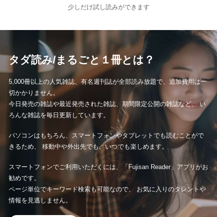
少しだけ試し読みができます
タダ読み/まるごと１冊とは？
5,000冊以上の人気雑誌、有名週刊誌が全部読み放題で、追加費用は一
切かかりません。
今日発売の雑誌や最近発売された雑誌、期間限定公開の雑誌など、 い
ろんな雑誌を毎日更新しています。
パソコンはもちろん、スマートフォンやタブレットでも読むことがで
きるため、 移動中や外出先でも、いつでも楽しめます。
スマートフォンでご利用いただくには、「Fujisan Reader」アプリがお
勧めです。
ページ単位でキーワード検索も可能なので、 お気に入りのタレントや
情報を見逃しません。