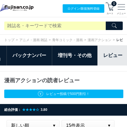
0
ログイン/
新規無料
登録
カート
メニュー
トップ
アニメ・漫画 雑誌
青年コミック・漫画
漫画アクション
レビュ
バックナンバー
増刊号・その他
レビュー
日
漫画アクションの読者レビュー
レビュー投稿で500円割引！
総合評価：
★★★★☆
3.80