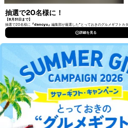
最新号〜バックナンバーまで7000冊以上の雑誌
（電子
書籍）が無料で読み放題！
タダ読みサービス
を楽しもう！
DOWNLOAD FOR IOS
DOWNLOAD FOR ANDROID
ご利用方法はこちら
総合案内
アフィリエイト
採用情報
プレスリリース
お問い合わせ