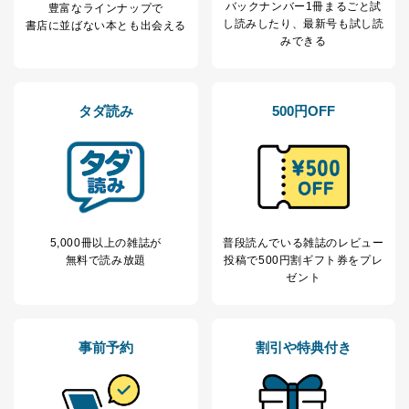
バックナンバー1冊まるごと試
豊富なラインナップで
し読み
したり、最新号も試し読
書店に並ばない本とも出会える
みできる
タダ読み
500円OFF
5,000冊以上の雑誌が
普段読んでいる雑誌のレビュー
無料で読み放題
投稿で
500円割ギフト券をプレ
ゼント
事前予約
割引や特典付き