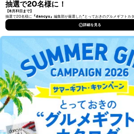
書籍）が無料で読み放題！
タダ読みサービス
を楽しもう！
DOWNLOAD FOR IOS
DOWNLOAD FOR ANDROID
ご利用方法はこちら
総合案内
アフィリエイト
採用情報
プレスリリース
お問い合わせ
利用規約
プライバシーポリシー
特定商取引法に基づく表示
会社案内
出版社の皆様へ
投資家の皆様へ
サイトマップ