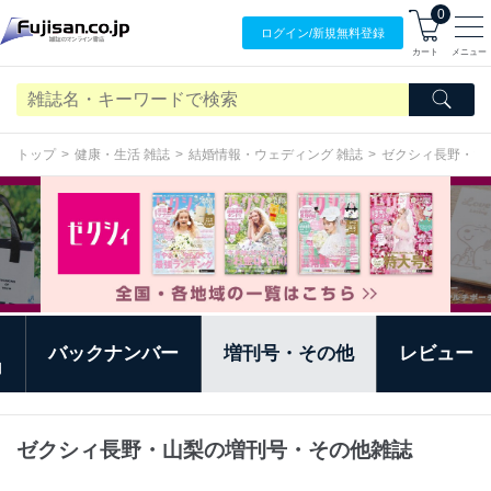
0
ログイン/
新規無料
登録
カート
メニュー
トップ
健康・生活 雑誌
結婚情報・ウェディング 雑誌
ゼクシィ長野・山
バックナンバー
増刊号・その他
レビュー
日
ゼクシィ長野・山梨の増刊号・その他雑誌