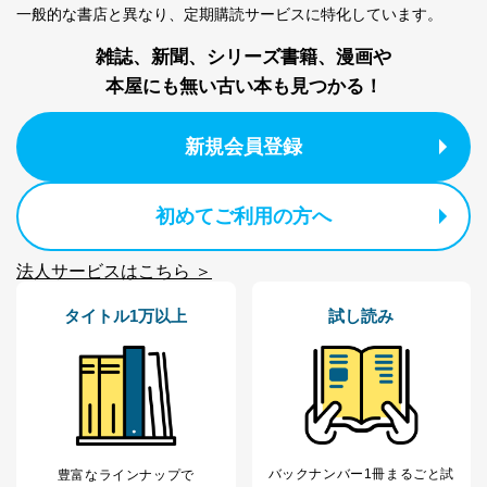
提供先：出版社、出版物発売元、卸売会社、販売
一般的な書店と異なり、
定期購読サービスに特化しています。
店など商品の供給者、梱包会社、配送会社、新聞
販売店などの梱包・配送・配達会社
雑誌、新聞、シリーズ書籍、漫画や
４．開示対象個人情報の「開示」「訂正」等の請求につ
本屋にも無い古い本も見つかる！
いて
当社は、本人から、開示対象個人情報について利用目的
新規会員登録
の通知を求められた場合には、遅滞なくこれに応じま
す。ただし、以下①～④のいずれかに該当する場合は、
利用目的の通知を行なうことはできません。そのとき
初めてご利用の方へ
は、本人に遅滞無くその旨を通知するとともに、理由を
説明させていただきます。
法人サービスはこちら ＞
①利用目的を本人に通知し、又は公表することによって
本人又は第三者の生命、身体、財産その他の権利利益を
タイトル1万以上
試し読み
害するおそれがある場合
②利用目的を本人に通知し、又は公表することによって
当該事業者の権利又は正当な利益を害するおそれがある
場合
③国の機関又は地方公共団体が法令の定める事務を遂行
することに対して協力する必要がある場合であって、利
用目的を本人に通知し、又は公表することによって当該
事務の遂行に支障を及ぼすおそれがあるとき
バックナンバー1冊まるごと試
豊富なラインナップで
④開示対象個人情報の利用目的が明らかな場合