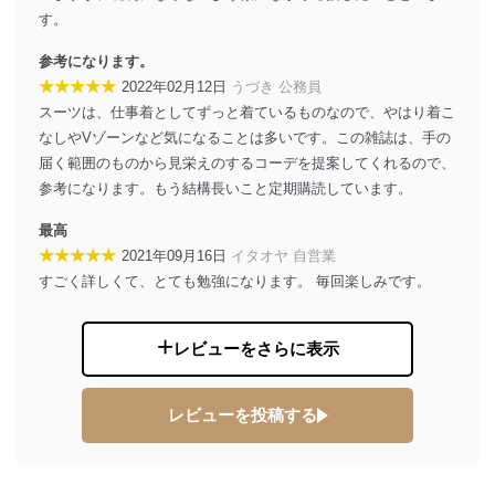
代表取締役会長 西野 伸一郎
す。
個人情報の取扱いについて
参考になります。
１．個人情報保護管理者
★★★★★
2022年02月12日
うづき 公務員
スーツは、仕事着としてずっと着ているものなので、やはり着こ
当社は以下の個人情報保護管理者を設置し、個人情報保
なしやVゾーンなど気になることは多いです。この雑誌は、手の
護管理者の責任のもと、個人情報を取得・アクセス・利
届く範囲のものから見栄えのするコーデを提案してくれるので、
用・提供・管理いたします。
参考になります。もう結構長いこと定期購読しています。
東京都渋谷区南平台町16-11
株式会社富士山マガジンサービス
最高
代表取締役会長 西野 伸一郎
★★★★★
2021年09月16日
イタオヤ 自営業
個人情報保護管理者: 経営管理グループディレクター 前
すごく詳しくて、とても勉強になります。 毎回楽しみです。
田 嘉也
２．利用目的
レビューをさらに表示
当社が取り扱う開示対象個人情報の利用目的は次のとお
りです。
レビューを投稿する
No
個人情報の種類
利用目的
購入商品の配送のため
商品代金回収のため
ｅメール等による商品、サービ