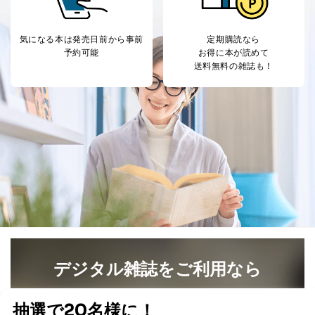
株式会社富士山マガジンサービス 個人情報問い合わせ
係
受付時間：10:00～17:00（土、日、祝、年末年始休業）
気になる本は
発売日前から事前
定期購読なら
予約可能
お得に本が読めて
■電子メールによる場合
送料無料の雑誌も！
e-mail：
cs@fujisan.co.jp
B.開示等の対応に際して、以下記載の項目のうち2項目
以上での本人確認を実施させていただきます。
商品を購入された個人のお客様：氏名、住所、電話番
号、顧客番号、メールアドレス
商品を購入された法人のお客様：氏名、会社名、部署
名、会社住所、電話番号、顧客番号、メールアドレス
採用に応募された方：氏名、住所、所属学校（会社）
名
お取引先様：会社名、部署名、氏名、住所
株主様：氏名、住所、（会社名）
C.代理人様による開示等のご請求
開示等のご請求をすることについて代理人に委任する場
デジタル雑誌をご利用なら
合は、前項の書類に加えて、下記書類をご同封くださ
い。
最新号〜バックナンバーまで7000冊以上の雑誌
（電子
委任状
書籍）が無料で読み放題！