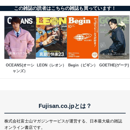
本人の同意を得ることなく第三者に提供することはあり
ません。ただし、次の場合は除きます。
この雑誌の読者はこちらの雑誌も買っています！
法令に基づく場合
人の生命､身体または財産の保護のために必要がある
場合であって、本人の同意を得ることが困難であると
き。
公衆衛生の向上または児童の健全な育成の推進のため
に特に必要がある場合であって、本人の同意を得るこ
とが困難である場合。
国の機関もしくは地方公共団体またはその委託を受け
た者が法令の定める事務を遂行することに対して協力
する必要がある場合であって、本人の同意を得ること
OCEANS(オーシ
LEON（レオン）
Begin（ビギン）
GOETHE(ゲーテ)
により当該事務の遂行に支障を及ぼすおそれがあると
ャンズ）
き。
上記２．の利用目的を実施するために守秘義務を結ん
だ企業に、業務の一部として個人情報の取扱いを委
託・提供する場合、その業務に必要な範囲で委託・提
供先企業に個人情報を開示することがあります。
委託・提供先企業は具体的には以下のような企業です
Fujisan.co.jpとは？
が、これらに限りません。
委託先：カスタマーサポート支援会社 、クレジッ
トカード決済などの決済代行・料金回収会社、広
株式会社富士山マガジンサービスが運営する、
日本最大級の雑誌
告配信サービス会社
オンライン書店です。