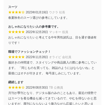
設定しています。
スーツ
個人情報保護マネジメントシステムの継続的改善
★★★★☆
2023年01月19日
ウクラ 社長
春夏秋冬のスーツ選びの参考にしています。
当社は、内部監査及びマネジメントレビューの機会を通
じて、個人情報保護マネジメントシステムを継続的に改
おしゃれになりたい人の参考書です。
善し、常に最良の状態を維持します。
★★★★★
2022年12月28日
マッキー 役員
おしゃれになりたいと考えてる中年男性諸氏は、目を通す価値有
苦情及び相談受付け窓口
りです！
貴殿の個人情報及び当社の個人情報保護マネジメントシ
ステムに関するご相談及び苦情については以下までご連
職場でファッションチェック！
絡ください。
★★★★★
2022年11月28日
オライビ 会社員
適切、かつ迅速に対応させていただきます。
服好きの仲間達で、スタイリングや商品購入の際に参考にしてい
ます。 「同じものを買っても、雑誌のようにはならないね」と
株式会社富士山マガジンサービス 個人情報問い合わせ
係
最後にはオチが付きます。 毎号楽しみにしています。
TEL：0570-200-223
FAX：03-5459-7073
継続します
e-mail：
cs@fujisan.co.jp
★★★★☆
2022年08月30日
TB 公務員
改訂：2025年2月20日
月刊が季刊となり、デジタル版のみのこともあり。最近の情勢で
制定：2005年4月1日
はスーツを着る機会も減ってきているので、やむを得ないかと思
株式会社富士山マガジンサービス
いますが、廃刊にならないよう微力ながら応援したいと思いま