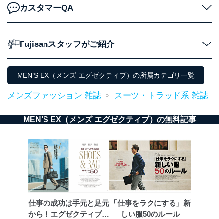
カスタマーQA
ス、キャンペーン等の広告の案内
当社の定期購読サ
のため
1
ービス等をご利用
個人が特定できない形で取得した
の方の個人情報
閲覧履歴や購買履歴等の情報を分
Fujisanスタッフがご紹介
析して、趣味・嗜好に
応じた新商品・サービスに関する
広告のため
当社にお問合わせ
お問い合わせ対応、トラブル対
MEN’S EX（メンズ エグゼクティブ）の所属カテゴリ一覧
2
いただいた方の個
処、オペレーター教育など応対品
人情報
質向上のため
メンズファッション 雑誌
スーツ・トラッド系 雑誌
>
カスタマーQ＆Aサイトの投稿内容
の確認のため
MEN’S EX（メンズ エグゼクティブ）の無料記事
ｅメール等によるカスタマーQ＆A
当社カスタマーQ＆
サイトのサービス内容のご案内の
3
Aサービス利用者
ため
ｅメール等による商品、サービ
ス、キャンペーン等の広告に関す
るご案内のため
採用応募者の方の
4
採用選考、ご連絡のため
個人情報
当社の従業者の個
人事、総務などの雇用管理等のた
5
仕事の成功は手元と足元
「仕事をラクにする」新
人情報
め
から！エグゼクティブの
しい服50のルール
パートナー（提携
購入商品配送のため