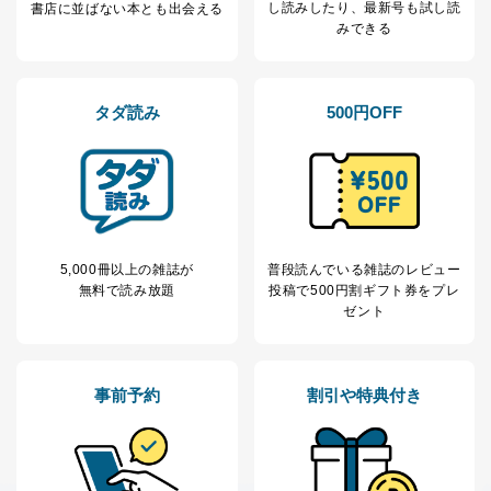
し読み
したり、最新号も試し読
書店に並ばない本とも出会える
みできる
開示対象個人情報については、保有個人データの本人ま
たはその代理人からの利用目的の通知、開示、変更等
（内容の訂正、追加または削除）、利用停止等（「利用
の停止または消去」「第三者への提供の停止」）の求め
タダ読み
500円OFF
に対応させていただいております。 当社顧客の皆様の
個人情報は「マイページ」にログインしていただくこと
で、訂正、追加、変更を行っていただくことが出来ま
す。マイページをご利用いただけない方、その他の方に
つきましては、下記Aをご覧ください。 また、ご登録い
ただいた個人情報のうち、市町村などの名称および郵便
番号、金融機関の名称あるいはクレジットカードの有効
5,000冊以上の雑誌が
普段読んでいる雑誌のレビュー
期限など、商品のお届けやご請求を行う上で支障がある
無料で読み放題
投稿で
500円割ギフト券をプレ
情報に変更があった場合には、当社が登録情報を変更さ
ゼント
せていただく場合があります。
A.開示等の求めの申し出先、提出していただく書面等
開示等の求めは、電話又は電子メールにて下記までお申
し付けください。開示等の求めに際して提出していただ
事前予約
割引や特典付き
く書面等については、その際にご案内いたします。
■電話による場合
TEL:0570-200-223