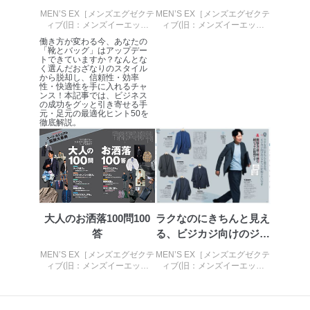
企業）からの委託
提携企業及びお客様がご購入され
ための靴＆...
MEN’S EX［メンズエグゼクテ
MEN’S EX［メンズエグゼクテ
により当社の
た商品の発売元企業からのｅメー
ィブ(旧：メンズイーエック
ィブ(旧：メンズイーエック
6
定期購読サービス
ル等による商品、
ス)］ Summer 2026
ス)］ Ａｕｔｕｍｎ2021
働き方が変わる今、あなたの
等をご利用の方の
サービス、キャンペーン等の広告
「靴とバッグ」はアップデー
個人情報
に関するご案内のため
トできていますか？なんとな
く選んだおざなりのスタイル
当社のサービス利用状況の把握お
から脱却し、信頼性・効率
よびその分析のため
性・快適性を手に入れるチャ
ンス！本記事では、ビジネス
お問い合わせ対応、トラブル対
の成功をグッと引き寄せる手
SNS公式アカウン
処、オペレーター教育など応対品
元・足元の最適化ヒント50を
7
トに登録された方
徹底解説。
質向上のため
の個人情報
その他当社のプライバシーポリシ
ー等にて公表する利用目的達成の
ため
※上記の利用目的のうちNo.1～5については保有個人デ
ータ（開示対象個人情報）の利用目的であり、下記4.の
開示等のご請求に対応させていただきます。
大人のお洒落100問100
ラクなのにきちんと見え
なお、6、7については、パートナー（提携企業）様又は
答
る、ビジカジ向けのジャ
各SNS運営会社様にご請求いただきますようお願い致し
ケット
ます。
MEN’S EX［メンズエグゼクテ
MEN’S EX［メンズエグゼクテ
ィブ(旧：メンズイーエック
ィブ(旧：メンズイーエック
３．個人情報の第三者提供について
ス)］ Summer 2021
ス)］ 2021年1月号
当社は、取得した個人情報を適切に管理し､あらかじめ