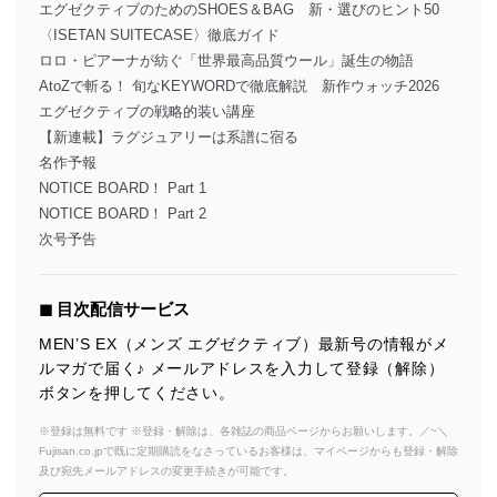
エグゼクティブのためのSHOES＆BAG 新・選びのヒント50
〈ISETAN SUITECASE〉徹底ガイド
ロロ・ピアーナが紡ぐ「世界最高品質ウール」誕生の物語
AtoZで斬る！ 旬なKEYWORDで徹底解説 新作ウォッチ2026
エグゼクティブの戦略的装い講座
【新連載】ラグジュアリーは系譜に宿る
名作予報
NOTICE BOARD！ Part 1
NOTICE BOARD！ Part 2
次号予告
◼︎ 目次配信サービス
MEN’S EX（メンズ エグゼクティブ）最新号の情報がメ
ルマガで届く♪ メールアドレスを入力して登録（解除）
ボタンを押してください。
※登録は無料です ※登録・解除は、各雑誌の商品ページからお願いします。／~＼
Fujisan.co.jpで既に定期購読をなさっているお客様は、マイページからも登録・解除
及び宛先メールアドレスの変更手続きが可能です。