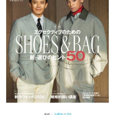
表紙：
小栗旬
/
UTA