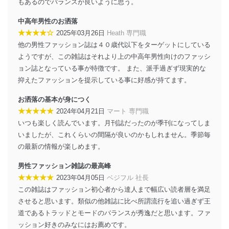
もあるのでバランスが良いように思う。
施し、個人情報の漏えい、滅失またはき損の防止及び是
正に努めます。
中高年男性のお洒落
★★★★☆
アクセス制御
2025年03月26日
Heath 専門職
個人データを取り扱うことのできる機器及び当該
他の男性ファッション誌は４０歳代以下をターゲットにしている
機器を取り扱う従業者を明確化し、 個人データへ
ようですが、この雑誌はそれより上の中高年男性向けのファッシ
の不要なアクセスを防止しています。
ョン誌となっている事が特徴です。 また、派手過ぎず現実的な
抑えたファッションを提示している事に好感が持てます。
アクセス者の識別と認証
機器に標準装備されているユーザー制御機能（ユ
お洒落の基本が身につく
ーザーアカウント制御）により、個人情報データ
ベース等を取り扱う情報システムを使用する従業
★★★★★
2024年04月21日
マート 専門職
者を識別・認証しています。
いつも楽しく読んでいます。月刊誌だったのが季刊になってしま
いましたが、これくらいの間隔が良いのかもしれません。季節毎
外部からの不正アクセス等の防止
の最新の情報が楽しめます。
個人データを取り扱う機器等のオペレーティング
システムを最新の状態に保持しています。
男性ファッション雑誌の最高峰
個人データを取り扱う機器等にセキュリティ対策
★★★★★
ソフトウェア等を導入し、自動更新 機能等の活用
2023年04月05日
ベジフル 社長
により、これを最新状態としています。
この雑誌はファッション初心者から達人まで幅広い読者層を満足
させると思います。類似の他雑誌に比べ所謂流行を追い過ぎず王
情報システムの使用に伴う漏洩等の防止
道であるトラッドとモードのバランスが秀逸だと思います。ファ
メール等により個人データの含まれるファイルを
ッション好きのみなにはお薦めです。
送信する場合に、当該ファイルへのパスワードを