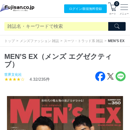
0
ログイン/
新規無料
登録
カート
メニュー
トップ
メンズファッション 雑誌
スーツ・トラッド系 雑誌
MEN’S E
MEN’S EX（メンズ エグゼクティ
ブ）
世界文化社
★★★★☆
4.32/235件