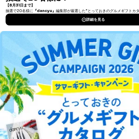
ご本人様が委任状に捺印し、捺印した印鑑の印鑑登
タダ読みサービス
を楽しもう！
録証明書を添付してください。
代理人様が親権者などの法定代理人の場合は、委任
状に代えて、ご本人様との関係がわかる戸籍謄本も
DOWNLOAD FOR IOS
しくは抄本、または住民票をご提出いただくことも
可能です。
代理人本人であることを確認するための書類
DOWNLOAD FOR ANDROID
下記書類のうち、いずれかを同封してください。
（本籍地を塗りつぶしたものをご用意下さい。）
・運転免許証の写し
ご利用方法はこちら
・住民票の写し
・健康保険証の被保険者証の写し
D.手数料について
利用目的の通知、開示対象個人情報の開示請求につ
総合案内
いては、1回の申請ごとに手数料、郵送料が必要で
す。
アフィリエイト
採用情報
郵送料：860円（内訳：定形110円、書留480円、本
人限定受取郵便270円)
(2024年10月1日現在)
プレスリリース
お問い合わせ
※上記郵送料は国内郵便の場合の費用です。国外へ
の郵送の場合は、実費をご負担いただきます。
利用規約
プライバシーポリシー
特定商取引法に基づく表示
会社案内
出版社の皆様へ
手数料等の支払方法
投資家の皆様へ
サイトマップ
費用のお支払方法は、郵送料分の郵便定額小為替を