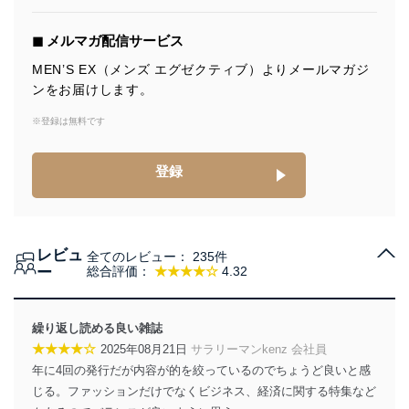
個人情報の取得・利用・提供について
◼︎ メルマガ配信サービス
当社は、個人情報の取得・利用・提供に際して、その利
MEN’S EX（メンズ エグゼクティブ）よりメールマガジ
用目的を明確にし、本人の同意を得たうえで利用目的の
ンをお届けします。
達成に必要な範囲内で適法かつ公正な手段によって取
得・利用・提供を行います。また、当社が保有している
※登録は無料です
個人情報は、同意を得ずに目的外利用、第三者への提
供・開示は行いません。当社においてはこれらの取り組
みを確実にするため、従業者等の教育を徹底してまいり
登録
ます。また、目的外利用を行わないために、適切な管理
措置を講じます。
法令遵守
レビュ
全てのレビュー：
235件
当社は、個人情報に関連する法令、国が定める指針及び
ー
総合評価：
★★★★☆
4.32
その他の規範を遵守します。また、当社の管理の仕組み
に、これらの法令及びその他の規範を常に適合させま
す。
繰り返し読める良い雑誌
★★★★☆
2025年08月21日
サラリーマンkenz 会社員
個人情報の安全管理措置
年に4回の発行だが内容が的を絞っているのでちょうど良いと感
当社は、個人情報の正確性及び安全性を確保するため
じる。ファッションだけでなくビジネス、経済に関する特集など
に、下記セキュリティ対策をはじめとする安全対策を実